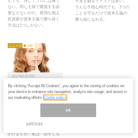
んでも、決してプロには勝て
不安を煽るメディアは多い。
ない。同じ土俵で勝負する必
そんな不穏な時代でも、3つの
要などないのだ。貧弱な個人
ことを守るだけで資本主義の
投資家が資本主義で勝ち抜く
勝ち組になれる。
方法は1つしかない。
ニュース
148
2017年5月23日
By clicking “Accept All Cookies”, you agree to the storing of cookies on
何か変だぞ？ いま話題
your device to enhance site navigation, analyze site usage, and assist in
の「配当貴族インデック
our marketing efforts.
Coolie policy
ス投資」に潜む罠＝東条
雅彦
ok
最近、米国株のブログなどで
「高配当貴族インデックス投
settings
資」を推奨する意見を多く見
かけますが、私は「必ずしも