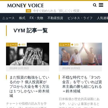
»
HOME
VYM
今すぐ始められる「損しにくい投資」
PR
ニュース
株式
FX・先物
不動産投資
ビジネス・ライフ
人気連
VYM 記事一覧
ニュース
400
ニュース
103
2018年10月25日
2018年10月9日
まだ投資の勉強をしてい
不穏な時代でも「3つの
るのか？ 個人投資家が
金言」を守っていれば資
プロから大金を奪う方法
本主義の勝ち組になれる
は１つしかない＝鈴木傾
＝鈴木傾城
城
日米株価が歴史的高値圏にあ
チャートや指標の読み方を学
る中、いよいよ暴落が来ると