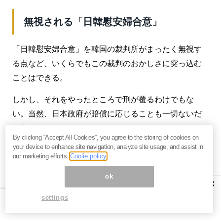
無視される「日韓慰安婦合意」
「日韓慰安婦合意」を韓国の裁判所がまったく無視す
る点など、いくらでもこの裁判のおかしさに突っ込む
ことはできる。
しかし、それをやったところで刑が覆るわけでもな
い。当然、日本政府が賠償に応じることも一切ないだ
ろう。
By clicking “Accept All Cookies”, you agree to the storing of cookies on
your device to enhance site navigation, analyze site usage, and assist in
そもそも日韓慰安婦合意で日本は10億円を提供して、
our marketing efforts.
Coolie policy
両国の同意で慰安婦財団を結成して元慰安婦の7割に
ok
1,000万円ずつ渡している。残り3割は「正議連」に所
×
属する元慰安婦で、受け取りを拒否。
settings
朴槿恵前大統領が弾劾デモで大統領を降ろされた後、