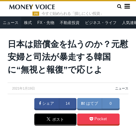
»
»
HOME
ニュース
日本は賠償金を払うのか？元慰安婦と司法
が暴走する韓国に“無視と報復”で応じよ
今すぐ始められる「損しにくい投資」
PR
ニュース
株式
FX・先物
不動産投資
ビジネス・ライフ
人気連
日本は賠償金を払うのか？元慰
安婦と司法が暴走する韓国
に“無視と報復”で応じよ
2021年1月19日
ニュース
シェア
14
はてブ
0
Pocket
ポスト