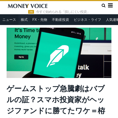
»
»
HOME
株式
ゲームストップ急騰劇はバブルの証？スマホ投
資家がヘッジファンドに勝てたワケ＝栫井駿介
今すぐ始められる「損しにくい投資」
PR
ニュース
株式
FX・先物
不動産投資
ビジネス・ライフ
人気連
ゲームストップ急騰劇はバブ
ルの証？スマホ投資家がヘッ
ジファンドに勝てたワケ＝栫