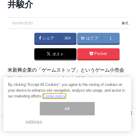
井駿介
2021年2月2日
株式
シェア
304
はてブ
1
Pocket
ポスト
米新興企業の「ゲームストップ」というゲーム小売会
社の株が、これといった大きな材料があるわけでもな
By clicking “Accept All Cookies”, you agree to the storing of cookies on
いのに2週間で10倍以上という急騰劇を演じました。個
your device to enhance site navigation, analyze site usage, and assist in
人投資家がヘッジファンドを打ち負かした事例です。
our marketing efforts.
Coolie policy
この急騰劇からバブルの端緒が見えます。（『
バリュ
ok
×
ー株投資家の見方｜つばめ投資顧問
』栫井駿介）
settings
【関連】
孫正義が「危機」に備える2021年が到来、い