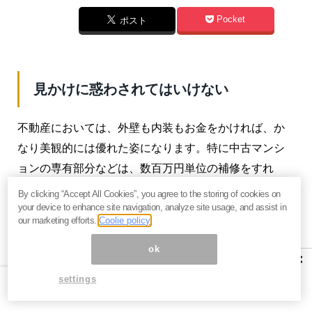
Pocket
ポスト
見かけに惑わされてはいけない
不動産においては、外壁も内装もお金をかければ、か
なり美観的には優れた姿になります。特に中古マンシ
ョンの専有部分などは、数百万円単位の補修をすれ
ば、相当若返りかつ美しくなります。
By clicking “Accept All Cookies”, you agree to the storing of cookies on
your device to enhance site navigation, analyze site usage, and assist in
しかし、壁や床の内部に存する給排水管が劣化してい
our marketing efforts.
Coolie policy
ても素人目には分りません。そうなのです。肝心な所
ok
×
は「目に見えない」場合が多いのです。
settings
以前、雨が降るとどこからか雨漏りがして、居室の床
に水溜りができる築35年のマンションを見たことがあ