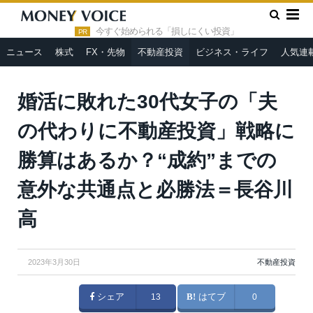
»
»
HOME
不動産投資
婚活に敗れた30代女子の「夫の代わり
に不動産投資」戦略に勝算はあるか？“成約”までの意外な共通点と必
今すぐ始められる「損しにくい投資」
PR
勝法＝長谷川高
ニュース
株式
FX・先物
不動産投資
ビジネス・ライフ
人気連
婚活に敗れた30代女子の「夫
の代わりに不動産投資」戦略に
勝算はあるか？“成約”までの
意外な共通点と必勝法＝長谷川
高
2023年3月30日
不動産投資
シェア
13
はてブ
0