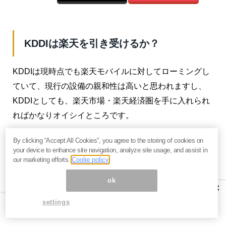
KDDIは楽天を引き受けるか？
KDDIは現時点でも楽天モバイルに対してローミングし
ていて、現行の設備の親和性は高いと思われますし、
KDDIとしても、楽天市場・楽天経済圏を手に入れられ
ればかなりオイシイところです。
KDDIも、ショッピングや金融事業などを行っていて、
By clicking “Accept All Cookies”, you agree to the storing of cookies on
your device to enhance site navigation, analyze site usage, and assist in
楽天と同じような動きをしています。
our marketing efforts.
Coolie policy
もし、楽天市場や楽天ポイントを共同化する仕組みが
ok
×
できるのなら、例えば50％分（議決権分）出資してモ
settings
バイル設備とともに引き受ける、ということになる可
能性があります。