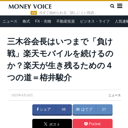
»
»
HOME
ニュース
三木谷会長はいつまで「負け戦」楽天モバ
イルを続けるのか？楽天が生き残るための４つの道＝栫井駿介
今すぐ始められる「損しにくい投資」
PR
ニュース
株式
FX・先物
不動産投資
ビジネス・ライフ
人気連
三木谷会長はいつまで「負け
戦」楽天モバイルを続けるの
か？楽天が生き残るための４
つの道＝栫井駿介
2023年4月16日
ニュース
シェア
46
はてブ
27
Pocket
ポスト