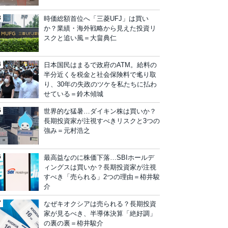
時価総額首位へ「三菱UFJ」は買い
か？業績・海外戦略から見えた投資リ
スクと追い風＝大畠典仁
日本国民はまるで政府のATM。給料の
半分近くを税金と社会保険料で毟り取
り、30年の失政のツケを私たちに払わ
せている＝鈴木傾城
世界的な猛暑…ダイキン株は買いか？
長期投資家が注視すべきリスクと3つの
強み＝元村浩之
最高益なのに株価下落…SBIホールデ
ィングスは買いか？長期投資家が注視
すべき「売られる」2つの理由＝栫井駿
介
なぜキオクシアは売られる？長期投資
家が見るべき、半導体決算「絶好調」
の裏の裏＝栫井駿介