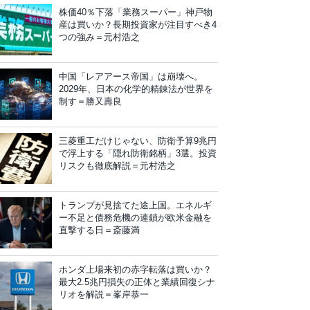
株価40％下落「業務スーパー」神戸物
産は買いか？長期投資家が注目すべき4
つの強み＝元村浩之
中国「レアアース帝国」は崩壊へ。
2029年、日本の化学的精錬法が世界を
制す＝勝又壽良
三菱重工だけじゃない、防衛予算9兆円
で浮上する「隠れ防衛銘柄」3選。投資
リスクも徹底解説＝元村浩之
トランプが見捨てた途上国。エネルギ
ー不足と債務危機の連鎖が欧米金融を
直撃する日＝斎藤満
ホンダ上場来初の赤字転落は買いか？
最大2.5兆円損失の正体と業績回復シナ
リオを解説＝峯岸恭一