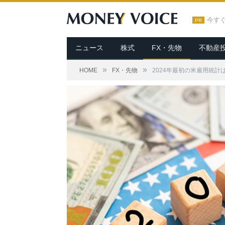
今す
PR
ニュース
株式
FX・先物
不動産
»
»
HOME
FX・先物
2024年最初の米雇用統