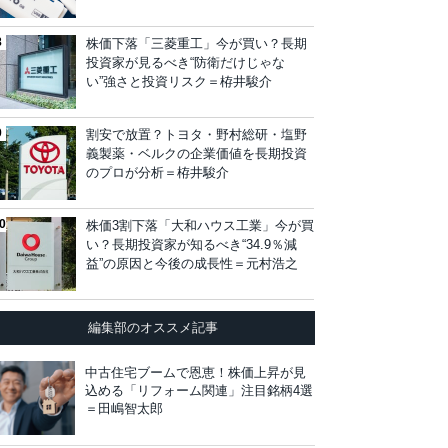
株価下落「三菱重工」今が買い？長期
投資家が見るべき“防衛だけじゃな
い”強さと投資リスク＝栫井駿介
割安で放置？トヨタ・野村総研・塩野
義製薬・ベルクの企業価値を長期投資
のプロが分析＝栫井駿介
株価3割下落「大和ハウス工業」今が買
い？長期投資家が知るべき“34.9％減
益”の原因と今後の成長性＝元村浩之
編集部のオススメ記事
中古住宅ブームで恩恵！株価上昇が見
込める「リフォーム関連」注目銘柄4選
＝田嶋智太郎