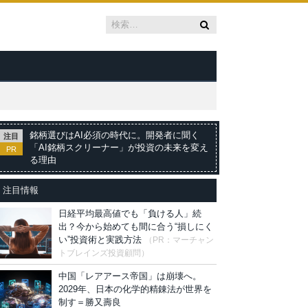
銘柄選びはAI必須の時代に。開発者に聞く
注目
「AI銘柄スクリーナー」が投資の未来を変え
PR
る理由
注目情報
日経平均最高値でも「負ける人」続
出？今から始めても間に合う“損しにく
い”投資術と実践方法
（PR：マーチャン
トブレインズ投資顧問）
中国「レアアース帝国」は崩壊へ。
2029年、日本の化学的精錬法が世界を
制す＝勝又壽良