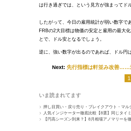
は行き過ぎでは、という見方が強まってド
したがって、今日の雇用統計が弱い数字で
FRBの2大目標は物価の安定と雇用の最大
とで、ドル安となるでしょう。
逆に、強い数字が出るのであれば、ドル円
Next:
先行指標は軒並み改善……
1
いま読まれてます
押し目買い・戻り売り・ブレイクアウト・マル
人気インジケーター徹底比較【8選】同じタイ
【円高シーズン到来？】8月相場アノマリーを