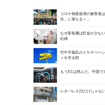
コロナ倒産急増の被害者
失」に落ちる＝…
なぜ富裕層は貯金が少ない
紀雄
竹中平蔵氏のドケチベーシ
＝今市太郎
もうECは死んだ。中国で
レオパレス21だけじゃな