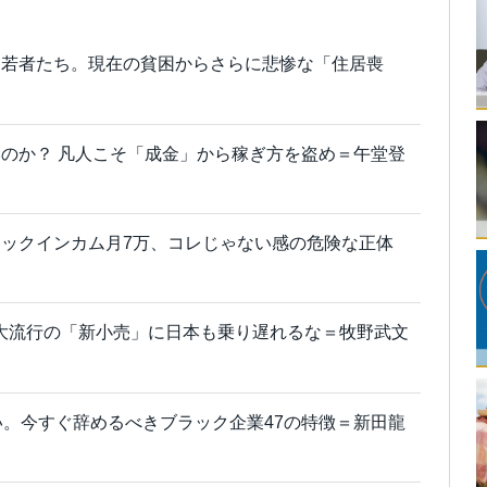
は若者たち。現在の貧困からさらに悲惨な「住居喪
のか？ 凡人こそ「成金」から稼ぎ方を盗め＝午堂登
ックインカム月7万、コレじゃない感の危険な正体
大流行の「新小売」に日本も乗り遅れるな＝牧野武文
い。今すぐ辞めるべきブラック企業47の特徴＝新田龍