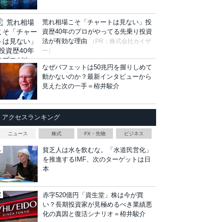
荒れ相場こそ「チャートは見ない」投
資歴40年のプロがやってる先乗り投資
法が有効な理由
（PR：株式会社カイザ
ー）
なぜバフェットは50兆円を握りしめて
動かないのか？最新インタビューから
見えた次の一手＝栫井駿介
アクセスランキング
ニュース
株式
FX・先物
ビジネス
貧乏人は水を飲むな。「水道民営化」
を推進するIMF、次のターゲットは日
本
赤字520億円「資生堂」株は今が買
い？長期投資家が見極めるべき業績悪
化の真因と復活シナリオ＝栫井駿介