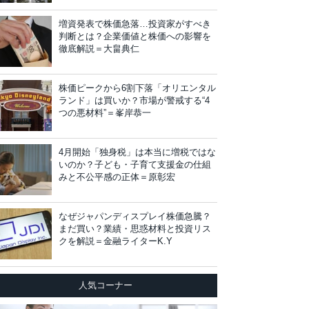
増資発表で株価急落…投資家がすべき
判断とは？企業価値と株価への影響を
徹底解説＝大畠典仁
株価ピークから6割下落「オリエンタル
ランド」は買いか？市場が警戒する“4
つの悪材料”＝峯岸恭一
4月開始「独身税」は本当に増税ではな
いのか？子ども・子育て支援金の仕組
みと不公平感の正体＝原彰宏
なぜジャパンディスプレイ株価急騰？
まだ買い？業績・思惑材料と投資リス
クを解説＝金融ライターK.Y
人気コーナー