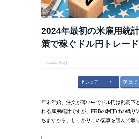
2024年最初の米雇用
策で稼ぐドル円トレード
2024年1月5日
シェア
8
はて
年末年始、注文が薄い中でドル円は乱高下
れる雇用統計ですが、FRBの利下げの織り
ちますから、しっかりこの記事を読んで取