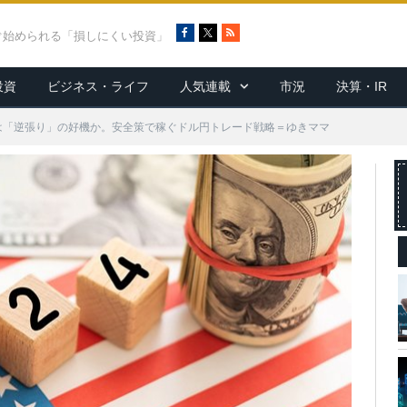
F
X
R
ぐ始められる「損しにくい投資」
a
S
c
S
投資
ビジネス・ライフ
人気連載
市況
決算・IR
e
b
o
計は「逆張り」の好機か。安全策で稼ぐドル円トレード戦略＝ゆきママ
o
k