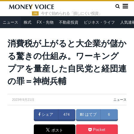
»
»
HOME
ニュース
消費税が上がると大企業が儲かる驚きの仕
組み。ワーキングプアを量産した自民党と経団連の罪＝神樹兵輔
今すぐ始められる「損しにくい投資」
PR
ニュース
株式
FX・先物
不動産投資
ビジネス・ライフ
人気連
消費税が上がると大企業が儲か
る驚きの仕組み。ワーキング
プアを量産した自民党と経団連
の罪＝神樹兵輔
2023年9月21日
ニュース
シェア
474
はてブ
6
Pocket
ポスト