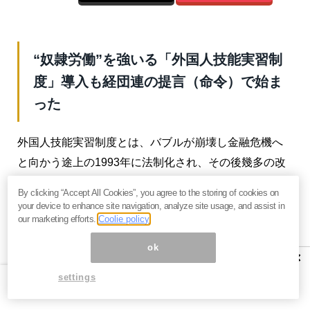
“奴隷労働”を強いる「外国人技能実習制
度」導入も経団連の提言（命令）で始ま
った
外国人技能実習制度とは、バブルが崩壊し金融危機へ
と向かう途上の1993年に法制化され、その後幾多の改
定を重ねてきた開発途上国の外国人を対象とした制度
By clicking “Accept All Cookies”, you agree to the storing of cookies on
です。2023年で発足以来、すでに31年にもおよぶ制度
your device to enhance site navigation, analyze site usage, and assist in
our marketing efforts.
Coolie policy
なのです。
ok
この制度ゆえに、日本で働く外国人技能実習生は年々
×
増え続け、2011年には13万人だったものが、2020年末
settings
にはコロナ禍にも関わらず40万9,000人と3倍にまで増