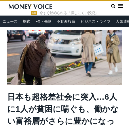
»
»
HOME
ニュース
日本も超格差社会に突入…6人に1人が貧
困に喘ぐも、働かない富裕層がさらに豊かになっている＝鈴木傾城
今すぐ始められる「損しにくい投資」
PR
ニュース
株式
FX・先物
不動産投資
ビジネス・ライフ
人気連
日本も超格差社会に突入…6人
に1人が貧困に喘ぐも、働かな
い富裕層がさらに豊かになっ