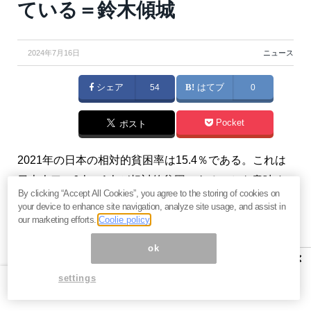
ている＝鈴木傾城
2024年7月16日
ニュース
シェア
54
はてブ
0
Pocket
ポスト
2021年の日本の相対的貧困率は15.4％である。これは
日本人口の6人に1人が相対的貧困であることを意味す
By clicking “Accept All Cookies”, you agree to the storing of cookies on
る。高齢者の貧困も深刻だが、非正規雇用で使い捨て
your device to enhance site navigation, analyze site usage, and assist in
にされている若者たちの貧困もまた目を覆いたくなる
our marketing efforts.
Coolie policy
ものがある。ところが、この日本でも富裕層が増えて
ok
×
いる。（『
鈴木傾城の「ダークネス」メルマガ編
』鈴
settings
木傾城）