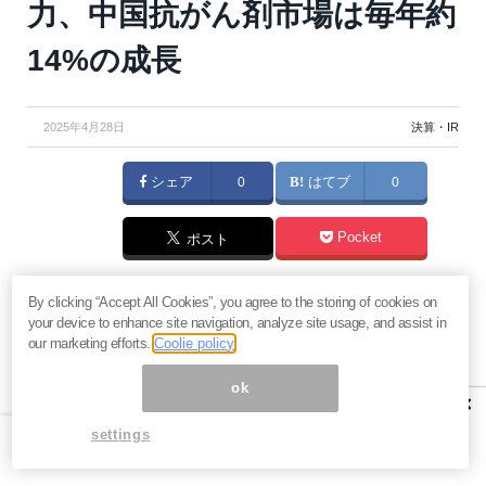
力、中国抗がん剤市場は毎年約
14%の成長
2025年4月28日
決算・IR
シェア
0
はてブ
0
Pocket
ポスト
マネーボイス 必読の記事
By clicking “Accept All Cookies”, you agree to the storing of cookies on
your device to enhance site navigation, analyze site usage, and assist in
急騰後に急落「パワーエックス」株は買いか？蓄電池銘柄の
our marketing efforts.
Coolie policy
将来性とリスク
過去最高益「サンリオ」は買いか？決算で見えた“強い事
ok
×
業”と“脆い統治”の同居
村田製作所なぜ株価3.8倍急騰？AIデータセンター需要の期待
settings
度と投資戦略
「蓄電所」設置ブームで恩恵！株価上昇が見込める日本企業4