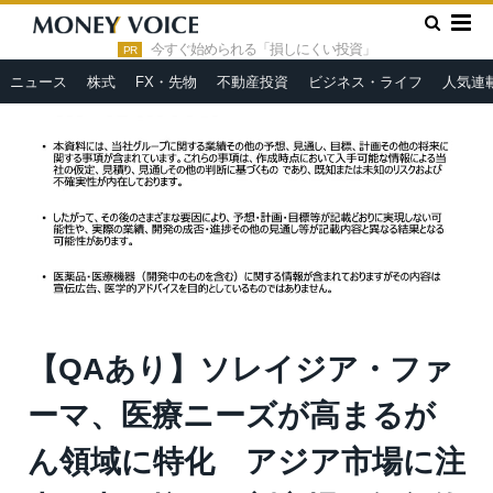
»
»
HOME
決算・IR
【QAあり】ソレイジア・ファーマ、医療
ニーズが高まるがん領域に特化 アジア市場に注力、中国抗がん剤
今すぐ始められる「損しにくい投資」
PR
市場は毎年約14%の成長
ニュース
株式
FX・先物
不動産投資
ビジネス・ライフ
人気連
【QAあり】ソレイジア・ファ
ーマ、医療ニーズが高まるが
ん領域に特化 アジア市場に注