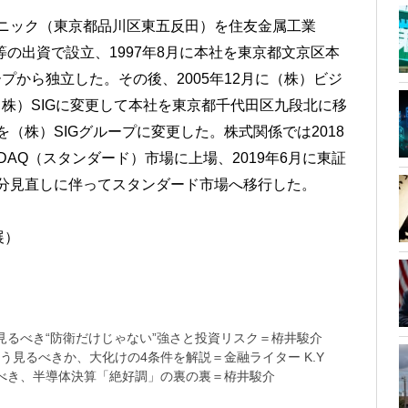
ジェニック（東京都品川区東五反田）を住友金属工業
社等の出資で設立、1997年8月に本社を東京都文京区本
ープから独立した。その後、2005年12月に（株）ビジ
（株）SIGに変更して本社を東京都千代田区九段北に移
を（株）SIGグループに変更した。株式関係では2018
DAQ（スタンダード）市場に上場、2019年6月に東証
場区分見直しに伴ってスタンダード市場へ移行した。
展）
るべき“防衛だけじゃない”強さと投資リスク＝栫井駿介
う見るべきか、大化けの4条件を解説＝金融ライター K.Y
べき、半導体決算「絶好調」の裏の裏＝栫井駿介