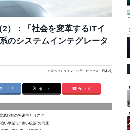
emo（2）：「社会を変革するITイ
立系のシステムインテグレータ
市況ヘッドライン
、
注目トピックス 日本株]
ブ
0
Pocket
ポスト
電池銘柄の将来性とリスク
強い事業”と“脆い統治”の同居