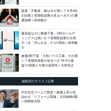
急落「不動産」株は今が買い？大手4社
の比較と長期投資家が見るべき3つの重
要指標＝栫井駿介
最高益なのに株価下落…SBIホールデ
ィングスは買いか？長期投資家が注視
すべき「売られる」2つの理由＝栫井駿
介
株価3割下落「大和ハウス工業」今が買
い？長期投資家が知るべき“34.9％減
益”の原因と今後の成長性＝元村浩之
編集部のオススメ記事
中古住宅ブームで恩恵！株価上昇が見
込める「リフォーム関連」注目銘柄4選
＝田嶋智太郎