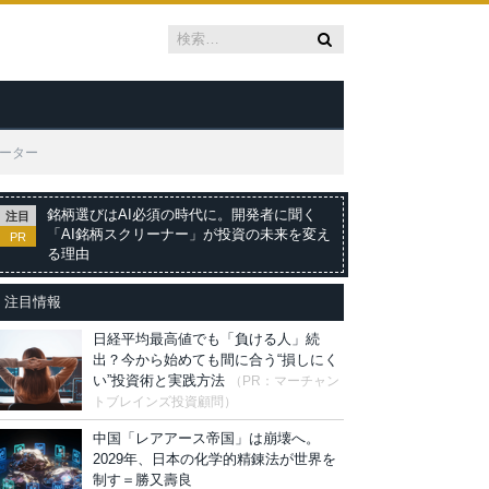
レーター
銘柄選びはAI必須の時代に。開発者に聞く
注目
「AI銘柄スクリーナー」が投資の未来を変え
PR
る理由
注目情報
日経平均最高値でも「負ける人」続
出？今から始めても間に合う“損しにく
い”投資術と実践方法
（PR：マーチャン
トブレインズ投資顧問）
中国「レアアース帝国」は崩壊へ。
2029年、日本の化学的精錬法が世界を
制す＝勝又壽良