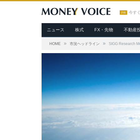
今す
PR
ニュース
株式
FX・先物
不動産
»
»
HOME
市況ヘッドライン
SIGG Rese