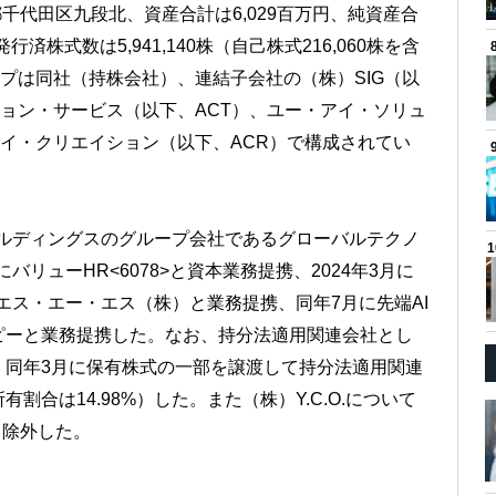
都千代田区九段北、資産合計は6,029百万円、純資産合
行済株式数は5,941,140株（自己株式216,060株を含
ープは同社（持株会社）、連結子会社の（株）SIG（以
ション・サービス（以下、ACT）、ユー・アイ・ソリュ
エイ・クリエイション（以下、ACR）で構成されてい
ホールディングスのグループ会社であるグローバルテクノ
バリューHR<6078>と資本業務提携、2024年3月に
田エス・エー・エス（株）と業務提携、同年7月に先端AI
ピーと業務提携した。なお、持分法適用関連会社とし
、同年3月に保有株式の一部を譲渡して持分法適用関連
合は14.98%）した。また（株）Y.C.O.について
ら除外した。