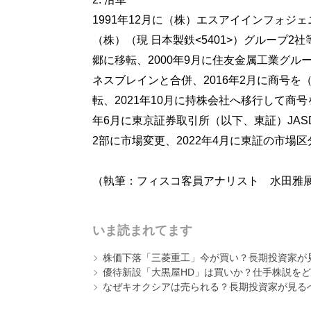
1991年12月に（株）エスアイインフォ
（株）（現 日本製鉄<5401>）グループ2
郷に移転、2000年9月に住友金属工業グル
ネスブレインと合併、2016年2月に商号を
転、2021年10月に持株会社へ移行して商号
年6月に東京証券取引所（以下、東証）JAS
2部に市場変更、2022年4月に東証の市
（執筆：フィスコ客員アナリスト 水田雅
いま読まれてます
株価下落「三菱重工」今が買い？長期投資家が見
優待新設「大黒屋HD」は買いか？仕手株説をど
なぜキオクシアは売られる？長期投資家が見る