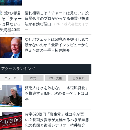
荒れ相場こそ「チャートは見ない」投
資歴40年のプロがやってる先乗り投資
法が有効な理由
（PR：株式会社カイザ
ー）
なぜバフェットは50兆円を握りしめて
動かないのか？最新インタビューから
見えた次の一手＝栫井駿介
アクセスランキング
ニュース
株式
FX・先物
ビジネス
貧乏人は水を飲むな。「水道民営化」
を推進するIMF、次のターゲットは日
本
赤字520億円「資生堂」株は今が買
い？長期投資家が見極めるべき業績悪
化の真因と復活シナリオ＝栫井駿介