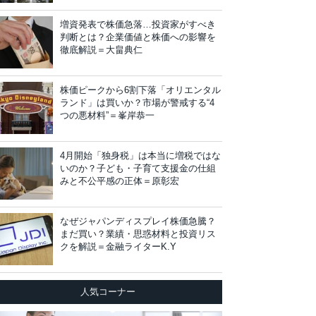
増資発表で株価急落…投資家がすべき
判断とは？企業価値と株価への影響を
徹底解説＝大畠典仁
株価ピークから6割下落「オリエンタル
ランド」は買いか？市場が警戒する“4
つの悪材料”＝峯岸恭一
4月開始「独身税」は本当に増税ではな
いのか？子ども・子育て支援金の仕組
みと不公平感の正体＝原彰宏
なぜジャパンディスプレイ株価急騰？
まだ買い？業績・思惑材料と投資リス
クを解説＝金融ライターK.Y
人気コーナー