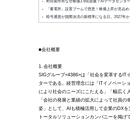
村田製作所なぜ株価3.8倍急騰？AIデータセン
「蓄電所」設置ブームで恩恵！株価上昇が見込め
暗号通貨が国際決済の新標準になる日。2027年
■会社概要
1. 会社概要
SIGグループ<4386>は「社会を変革する
ターである。経営理念には「ITイノベーシ
により社会のニーズにこたえる」「幅広く
「会社の発展と業績の拡大によって社員の
姿」として、AIも積極活用して企業のDXを
トータルソリューションカンパニーを掲げ