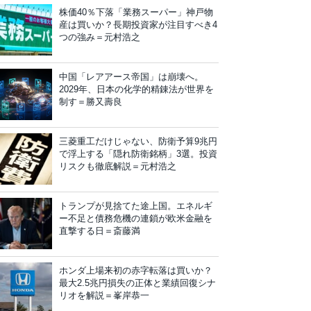
株価40％下落「業務スーパー」神戸物
産は買いか？長期投資家が注目すべき4
つの強み＝元村浩之
中国「レアアース帝国」は崩壊へ。
2029年、日本の化学的精錬法が世界を
制す＝勝又壽良
三菱重工だけじゃない、防衛予算9兆円
で浮上する「隠れ防衛銘柄」3選。投資
リスクも徹底解説＝元村浩之
トランプが見捨てた途上国。エネルギ
ー不足と債務危機の連鎖が欧米金融を
直撃する日＝斎藤満
ホンダ上場来初の赤字転落は買いか？
最大2.5兆円損失の正体と業績回復シナ
リオを解説＝峯岸恭一