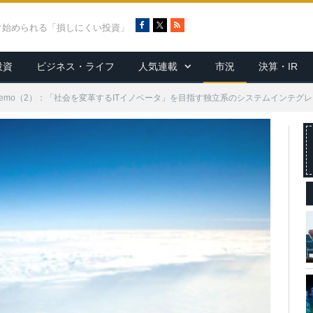
F
X
R
ぐ始められる「損しにくい投資」
a
S
c
S
投資
ビジネス・ライフ
人気連載
市況
決算・IR
e
b
o
arch Memo（2）：「社会を変革するITイノベータ」を目指す独立系のシステムインテグ
o
k