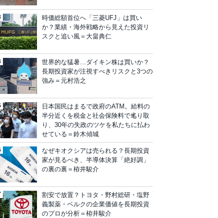
時価総額首位へ「三菱UFJ」は買い
か？業績・海外戦略から見えた投資リ
スクと追い風＝大畠典仁
世界的な猛暑…ダイキン株は買いか？
長期投資家が注視すべきリスクと3つの
強み＝元村浩之
日本国民はまるで政府のATM。給料の
半分近くを税金と社会保険料で毟り取
り、30年の失政のツケを私たちに払わ
せている＝鈴木傾城
なぜキオクシアは売られる？長期投資
家が見るべき、半導体決算「絶好調」
の裏の裏＝栫井駿介
割安で放置？トヨタ・野村総研・塩野
義製薬・ベルクの企業価値を長期投資
のプロが分析＝栫井駿介