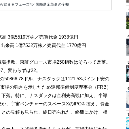
から始まるフェーズ4と国際送金革命の全貌
来高 3億5519万株／売買代金 1933億円
1／出来高 1億7532万株／売買代金 1770億円
場指数、東証グロース市場250指数はそろって反落。
7、変わらずは22。
0866.78ドル、ナスダックは1121.53ポイント安の
労働市場の強さを示したため連邦準備制度理事会（FRB）
、下落。特に、ナスダックは金利先高観に加え、半導
か、宇宙ベンチャーのスペースXのIPOを控え、資金
たとの見解も見られ、終日売られた。終盤にかけ、相
タート。下げ渋る場面もあったが、前場中頃にかけ