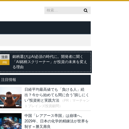
銘柄選びはAI必須の時代に。開発者に聞く
注目
「AI銘柄スクリーナー」が投資の未来を変え
PR
る理由
注目情報
日経平均最高値でも「負ける人」続
出？今から始めても間に合う“損しにく
い”投資術と実践方法
（PR：マーチャン
トブレインズ投資顧問）
中国「レアアース帝国」は崩壊へ。
2029年、日本の化学的精錬法が世界を
制す＝勝又壽良