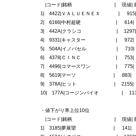
|コード|銘柄 | 現値| 前日
1| 4422|ＶＡＬＵＥＮＥＸ | 915| 
2| 6166|中村超硬 | 614| 1
3| 442A|クラシコ | 1297| 1
4| 9331|キャスター | 972| 1
5| 504A|イノバセル | 710| 1
6| 4378|ＣＩＮＣ | 753| 1
7| 4496|コマースワン | 775| 
8| 5619|マーソ | 883| 8
9| 378A|ヒット | 2155| 1
10| 177A|コージンバイオ | 113
・値下がり率上位10位
|コード|銘柄 | 現値| 前日
1| 3185|夢展望 | 141| -35