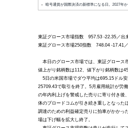
暗号通貨が国際決済の新標準になる日。2027年
東証グロース市場指数 957.53 -22.35／出
東証グロース市場250指数 748.04 -17.4
本日のグロース市場では、東証グロース市
値上がり銘柄数は112、値下がり銘柄数は45
5日の米国市場でダウ平均は695.15ドル安の5
25709.43で取引を終了。5月雇用統計が
の年内利上げを警戒した売りに寄り付き後
体のブロードコムが引き続き重しとなったほ
調達のための利益確定売りに拍車がかかっ
場は下げ幅を拡大し終了。
東証グロース市場指数は売りが先行してス