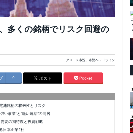
、多くの銘柄でリスク回避の
グロース市況
、
市況ヘッドライン
ブ
0
Pocket
ポスト
電池銘柄の将来性とリスク
強い事業”と“脆い統治”の同居
ター需要の期待度と投資戦略
る日本企業4社