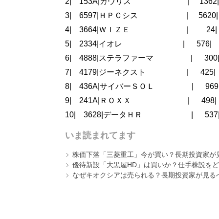
2| 153A|カウリス | 1362| -3
3| 6597|ＨＰＣシス | 5620| -1
4| 3664|ＷＩＺＥ | 24| -4
5| 2334|イオレ | 576| -85
6| 4888|ステラファーマ | 300| -
7| 4179|ジーネクスト | 425| -5
8| 436A|サイバーＳＯＬ | 969| -
9| 241A|ＲＯＸＸ | 498| -5
10| 3628|データＨＲ | 537| -
いま読まれてます
株価下落「三菱重工」今が買い？長期投資家が見
優待新設「大黒屋HD」は買いか？仕手株説をど
なぜキオクシアは売られる？長期投資家が見る