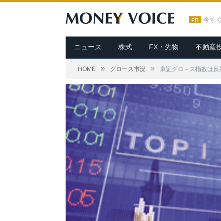
今す
PR
ニュース
株式
FX・先物
不動産
»
»
HOME
グロース市況
東証グロ－ス指数は反