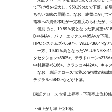
て下げ幅を拡大し、950.29ptまで下落。
ち合い気味の展開に。なお、終盤にかけて
需株への資金移動が一定程度みられたが、
個別では、19.89％安となった夢展望<31
D<464A>、パワーエックス<485A>が下
HPCシステムズ<6597>、WIZE<3664>
一方、19.61％高となったVALUENEX
タセクション<3905>、テラドローン<2
中村超硬<6166>、クラシコ<442A>、キャ
なお、東証グロース市場Core指数の構成銘柄
テグラル<5842>などが下落。
[東証グロース市場 上昇率・下落率上位10銘
・値上がり率上位10位