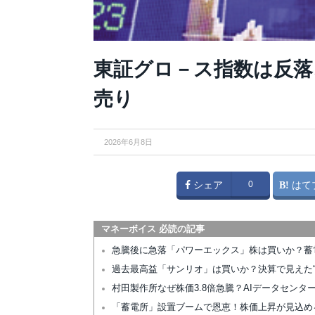
東証グロ－ス指数は反落
売り
2026年6月8日
シェア
0
はて
マネーボイス 必読の記事
急騰後に急落「パワーエックス」株は買いか？蓄
過去最高益「サンリオ」は買いか？決算で見えた“
村田製作所なぜ株価3.8倍急騰？AIデータセン
「蓄電所」設置ブームで恩恵！株価上昇が見込め