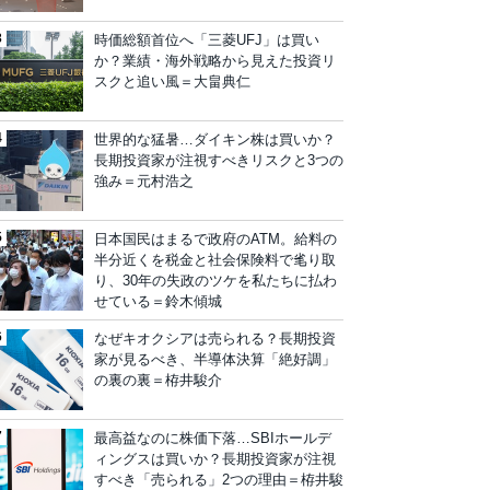
時価総額首位へ「三菱UFJ」は買い
か？業績・海外戦略から見えた投資リ
スクと追い風＝大畠典仁
世界的な猛暑…ダイキン株は買いか？
長期投資家が注視すべきリスクと3つの
強み＝元村浩之
日本国民はまるで政府のATM。給料の
半分近くを税金と社会保険料で毟り取
り、30年の失政のツケを私たちに払わ
せている＝鈴木傾城
なぜキオクシアは売られる？長期投資
家が見るべき、半導体決算「絶好調」
の裏の裏＝栫井駿介
最高益なのに株価下落…SBIホールデ
ィングスは買いか？長期投資家が注視
すべき「売られる」2つの理由＝栫井駿