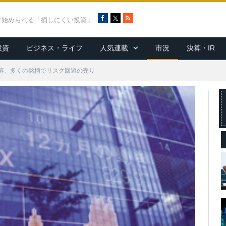
F
X
R
ぐ始められる「損しにくい投資」
a
S
c
S
投資
ビジネス・ライフ
人気連載
市況
決算・IR
e
b
o
落、多くの銘柄でリスク回避の売り
o
k