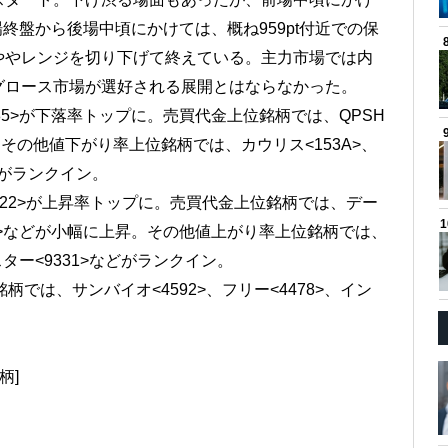
前場終盤から後場中頃にかけては、概ね959pt付近での保
ややレンジを切り下げて終えている。主力市場では内
グロース市場が選好される展開とはならなかった。
85>が下落率トップに。売買代金上位銘柄では、QPSH
落。その他値下がり率上位銘柄では、カウリス<153A>、
などがランクイン。
<4422>が上昇率トップに。売買代金上位銘柄では、デー
78A>などが小幅に上昇。その他値上がり率上位銘柄では、
スター<9331>などがランクイン。
では、サンバイオ<4592>、フリー<4478>、イン
柄]