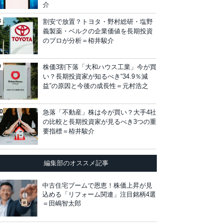
介
割安で放置？トヨタ・野村総研・塩野
義製薬・ベルクの企業価値を長期投資
のプロが分析＝栫井駿介
株価3割下落「大和ハウス工業」今が買
い？長期投資家が知るべき“34.9％減
益”の原因と今後の成長性＝元村浩之
急落「不動産」株は今が買い？大手4社
の比較と長期投資家が見るべき3つの重
要指標＝栫井駿介
編集部のオススメ記事
中古住宅ブームで恩恵！株価上昇が見
込める「リフォーム関連」注目銘柄4選
＝田嶋智太郎