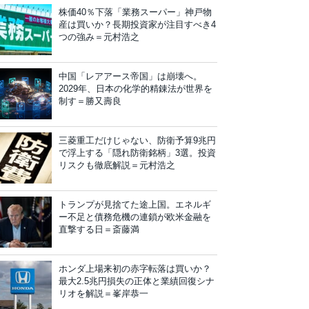
株価40％下落「業務スーパー」神戸物
産は買いか？長期投資家が注目すべき4
つの強み＝元村浩之
中国「レアアース帝国」は崩壊へ。
2029年、日本の化学的精錬法が世界を
制す＝勝又壽良
三菱重工だけじゃない、防衛予算9兆円
で浮上する「隠れ防衛銘柄」3選。投資
リスクも徹底解説＝元村浩之
トランプが見捨てた途上国。エネルギ
ー不足と債務危機の連鎖が欧米金融を
直撃する日＝斎藤満
ホンダ上場来初の赤字転落は買いか？
最大2.5兆円損失の正体と業績回復シナ
リオを解説＝峯岸恭一