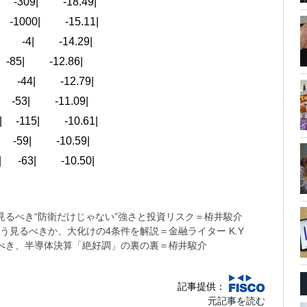
09| -18.49|
000| -15.11|
| -14.29|
| -12.86|
44| -12.79|
3| -11.09|
115| -10.61|
9| -10.59|
63| -10.50|
るべき“防衛だけじゃない”強さと投資リスク＝栫井駿介
う見るべきか、大化けの4条件を解説＝金融ライター K.Y
べき、半導体決算「絶好調」の裏の裏＝栫井駿介
記事提供：
元記事を読む