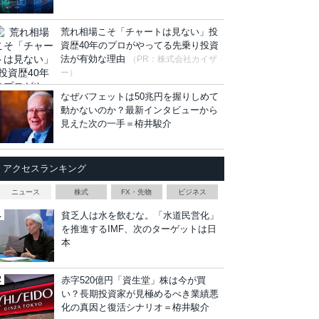
荒れ相場こそ「チャートは見ない」投
資歴40年のプロがやってる先乗り投資
法が有効な理由
（PR：株式会社カイザ
ー）
なぜバフェットは50兆円を握りしめて
動かないのか？最新インタビューから
見えた次の一手＝栫井駿介
アクセスランキング
ニュース
株式
FX・先物
ビジネス
貧乏人は水を飲むな。「水道民営化」
を推進するIMF、次のターゲットは日
本
赤字520億円「資生堂」株は今が買
い？長期投資家が見極めるべき業績悪
化の真因と復活シナリオ＝栫井駿介