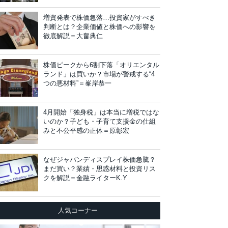
増資発表で株価急落…投資家がすべき
判断とは？企業価値と株価への影響を
徹底解説＝大畠典仁
株価ピークから6割下落「オリエンタル
ランド」は買いか？市場が警戒する“4
つの悪材料”＝峯岸恭一
4月開始「独身税」は本当に増税ではな
いのか？子ども・子育て支援金の仕組
みと不公平感の正体＝原彰宏
なぜジャパンディスプレイ株価急騰？
まだ買い？業績・思惑材料と投資リス
クを解説＝金融ライターK.Y
人気コーナー