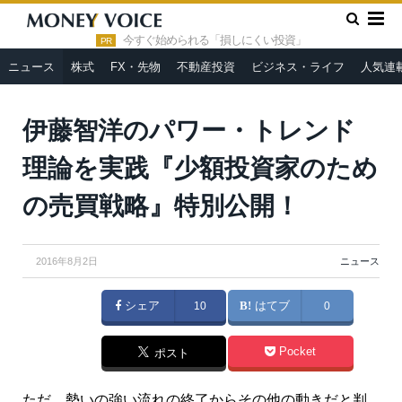
»
»
HOME
ニュース
伊藤智洋のパワー・トレンド理論を実践
『少額投資家のための売買戦略』特別公開！
今すぐ始められる「損しにくい投資」
PR
ニュース
株式
FX・先物
不動産投資
ビジネス・ライフ
人気連
伊藤智洋のパワー・トレンド
理論を実践『少額投資家のため
の売買戦略』特別公開！
2016年8月2日
ニュース
シェア
10
はてブ
0
Pocket
ポスト
ただ、勢いの強い流れの終了からその他の動きだと判