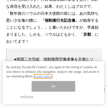
な表現を受け入れた。結果、わたくしはブログで、
「数年後のソウルの日本大使館の前には、あの気持ち
悪い少女像の隣に、『
強制連行夫記念像
』が鎮座する
ことになるでしょう。」と書いたわけですが、早速始
まりました。しかも、ソウルはともかく、「
京都
」に
おいてまで！
●韓国二大労組 強制徴用労働者像を京都とソ
ウルに建設へ – 聯合ニュース
By clicking “Accept All Cookies”, you agree to the storing of cookies on
your device to enhance site navigation, analyze site usage, and assist in
our marketing efforts.
Coolie policy
韓国の労働組合の二大全国組織、韓国労働組
合総連盟（韓国労総）と全国民主労働組合総
ok
×
連盟（民主労総）が日本による植民地時代に
settings
強制労働を強いられた労働者をたたえる像を
設置する。