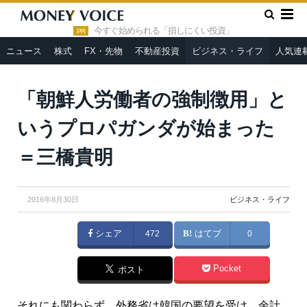
»
»
HOME
ビジネス・ライフ
「朝鮮人労働者の強制徴用」とい
うプロパガンダが始まった＝三橋貴明
今すぐ始められる「損しにくい投資」
PR
ニュース
株式
FX・先物
不動産投資
ビジネス・ライフ
人気連
From
Wikimedia Commons
「朝鮮人労働者の強制徴用」と
いうプロパガンダが始まった
＝三橋貴明
2016年8月30日
ビジネス・ライフ
シェア
472
はてブ
0
Pocket
ポスト
それにも関わらず、外務省は韓国の要望を受け、余計