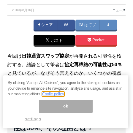
2016年8月16日
ニュース
シェア
86
はてブ
4
Pocket
ポスト
今回は
日韓通貨スワップ協定
が再開される可能性を検
討する。結論として筆者は
協定再締結の可能性は50％
と見ているが、なぜそう言えるのか、いくつかの視点
で考えてみよう。（『
2011年 韓国経済危機の軌跡（週
By clicking “Accept All Cookies”, you agree to the storing of cookies on
your device to enhance site navigation, analyze site usage, and assist in
間 韓国経済）
』）
our marketing efforts.
Coolie policy
ok
日韓通貨スワップ協定再締結の可能
settings
性は50%、その理由とは？