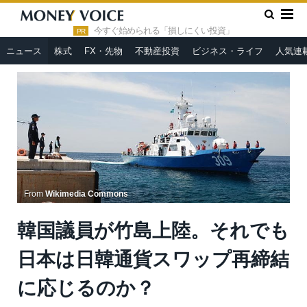
»
»
HOME
ニュース
韓国議員が竹島上陸。それでも日本は日韓
通貨スワップ再締結に応じるのか？
今すぐ始められる「損しにくい投資」
PR
ニュース
株式
FX・先物
不動産投資
ビジネス・ライフ
人気連
From
Wikimedia Commons
韓国議員が竹島上陸。それでも
日本は日韓通貨スワップ再締結
に応じるのか？