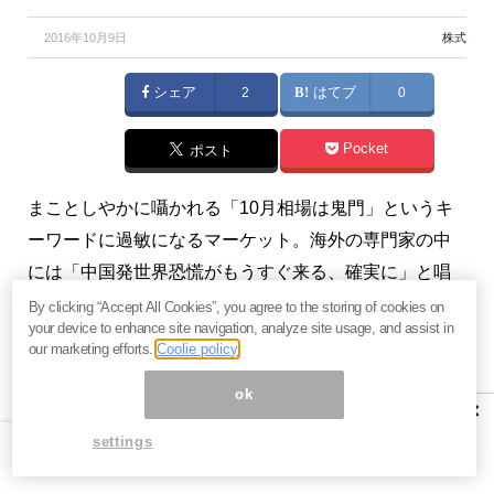
2016年10月9日
株式
シェア
2
はてブ
0
Pocket
ポスト
まことしやかに囁かれる「10月相場は鬼門」というキ
ーワードに過敏になるマーケット。海外の専門家の中
には「中国発世界恐慌がもうすぐ来る、確実に」と唱
えている人もいます。（『
FPO公式［FX・株式投資 応
By clicking “Accept All Cookies”, you agree to the storing of cookies on
your device to enhance site navigation, analyze site usage, and assist in
援メルマガ］
』）
our marketing efforts.
Coolie policy
ok
×
マーケットでは「いつ、どのよう
settings
なことも起こり得る」と心得よう