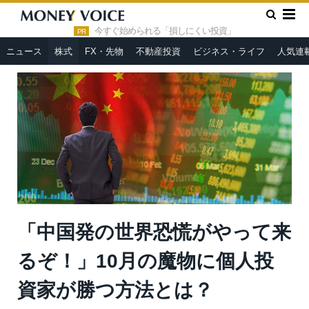
»
»
HOME
株式
「中国発の世界恐慌がやって来るぞ！」10月
の魔物に個人投資家が勝つ方法とは？
今すぐ始められる「損しにくい投資」
PR
ニュース
株式
FX・先物
不動産投資
ビジネス・ライフ
人気連
「中国発の世界恐慌がやって来
るぞ！」10月の魔物に個人投
資家が勝つ方法とは？