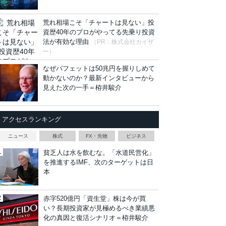
荒れ相場こそ「チャートは見ない」投
資歴40年のプロがやってる先乗り投資
法が有効な理由
（PR：株式会社カイザ
ー）
なぜバフェットは50兆円を握りしめて
動かないのか？最新インタビューから
見えた次の一手＝栫井駿介
アクセスランキング
ニュース
株式
FX・先物
ビジネス
貧乏人は水を飲むな。「水道民営化」
を推進するIMF、次のターゲットは日
本
赤字520億円「資生堂」株は今が買
い？長期投資家が見極めるべき業績悪
化の真因と復活シナリオ＝栫井駿介