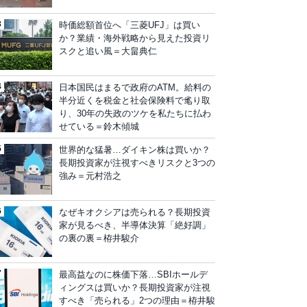
時価総額首位へ「三菱UFJ」は買い
か？業績・海外戦略から見えた投資リ
スクと追い風＝大畠典仁
日本国民はまるで政府のATM。給料の
半分近くを税金と社会保険料で毟り取
り、30年の失政のツケを私たちに払わ
せている＝鈴木傾城
世界的な猛暑…ダイキン株は買いか？
長期投資家が注視すべきリスクと3つの
強み＝元村浩之
なぜキオクシアは売られる？長期投資
家が見るべき、半導体決算「絶好調」
の裏の裏＝栫井駿介
最高益なのに株価下落…SBIホールデ
ィングスは買いか？長期投資家が注視
すべき「売られる」2つの理由＝栫井駿