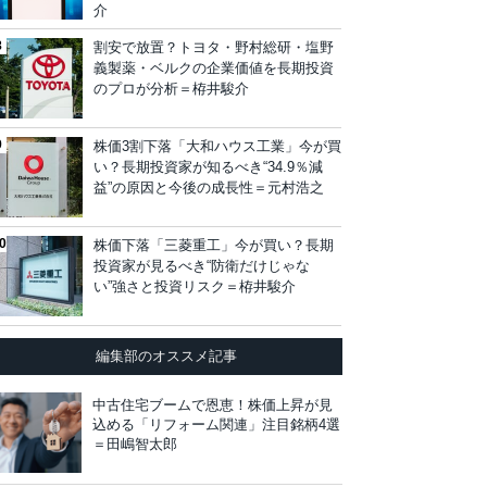
介
割安で放置？トヨタ・野村総研・塩野
義製薬・ベルクの企業価値を長期投資
のプロが分析＝栫井駿介
株価3割下落「大和ハウス工業」今が買
い？長期投資家が知るべき“34.9％減
益”の原因と今後の成長性＝元村浩之
株価下落「三菱重工」今が買い？長期
投資家が見るべき“防衛だけじゃな
い”強さと投資リスク＝栫井駿介
編集部のオススメ記事
中古住宅ブームで恩恵！株価上昇が見
込める「リフォーム関連」注目銘柄4選
＝田嶋智太郎