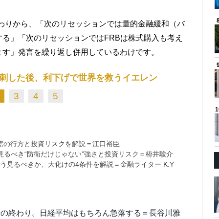
の終わりから、「次のリセッションでは量的金融緩和（バ
る」「次のリセッションではFRBは株式購入も考え
ます」発言を繰り返し併用しているわけです。
刺した後、利下げで世界を救うイエレン
3
4
5
需の行方と投資リスクを解説＝江口裕臣
るべき“防衛だけじゃない”強さと投資リスク＝栫井駿介
う見るべきか、大化けの4条件を解説＝金融ライター K.Y
場の終わり。日経平均はもちろん急落する＝長谷川雅