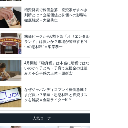
増資発表で株価急落…投資家がすべき
判断とは？企業価値と株価への影響を
徹底解説＝大畠典仁
株価ピークから6割下落「オリエンタル
ランド」は買いか？市場が警戒する“4
つの悪材料”＝峯岸恭一
4月開始「独身税」は本当に増税ではな
いのか？子ども・子育て支援金の仕組
みと不公平感の正体＝原彰宏
なぜジャパンディスプレイ株価急騰？
まだ買い？業績・思惑材料と投資リス
クを解説＝金融ライターK.Y
人気コーナー