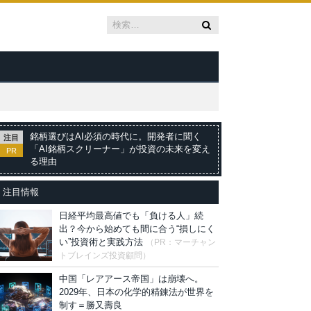
銘柄選びはAI必須の時代に。開発者に聞く
注目
「AI銘柄スクリーナー」が投資の未来を変え
PR
る理由
注目情報
日経平均最高値でも「負ける人」続
出？今から始めても間に合う“損しにく
い”投資術と実践方法
（PR：マーチャン
トブレインズ投資顧問）
中国「レアアース帝国」は崩壊へ。
2029年、日本の化学的精錬法が世界を
制す＝勝又壽良