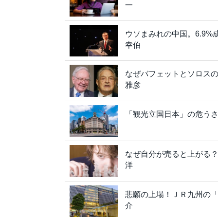
一
ウソまみれの中国。6.9
幸伯
なぜバフェットとソロス
雅彦
「観光立国日本」の危う
なぜ自分が売ると上がる？ 
洋
悲願の上場！ＪＲ九州の
介