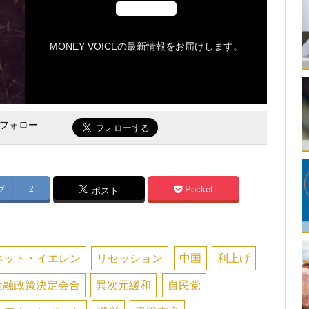
MONEY VOICEの最新情報をお届けします。
をフォロー
ブ
2
Pocket
ポスト
ネット・イエレン
リセッション
中国
利上げ
金融政策決定会合
異次元緩和
自民党