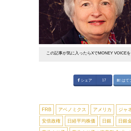
この記事が気に入ったらXでMONEY VOICE
シェア
17
はて
FRB
アベノミクス
アメリカ
ジャ
安倍政権
日経平均株価
日銀
日銀