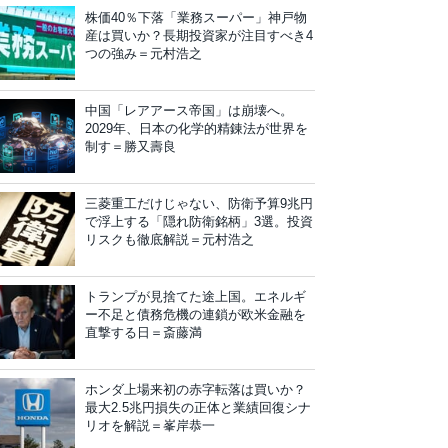
株価40％下落「業務スーパー」神戸物
産は買いか？長期投資家が注目すべき4
つの強み＝元村浩之
中国「レアアース帝国」は崩壊へ。
2029年、日本の化学的精錬法が世界を
制す＝勝又壽良
三菱重工だけじゃない、防衛予算9兆円
で浮上する「隠れ防衛銘柄」3選。投資
リスクも徹底解説＝元村浩之
トランプが見捨てた途上国。エネルギ
ー不足と債務危機の連鎖が欧米金融を
直撃する日＝斎藤満
ホンダ上場来初の赤字転落は買いか？
最大2.5兆円損失の正体と業績回復シナ
リオを解説＝峯岸恭一