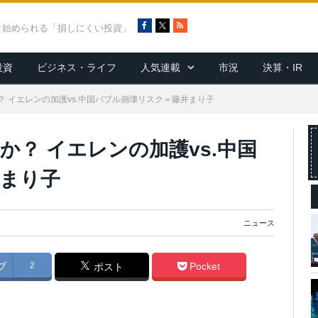
F
X
R
ぐ始められる「損しにくい投資」
a
S
c
S
投資
ビジネス・ライフ
人気連載
市況
決算・IR
e
b
o
 イエレンの加護vs.中国バブル崩壊リスク＝藤井まり子
o
k
？ イエレンの加護vs.中国
まり子
ニュース
ブ
2
Pocket
ポスト