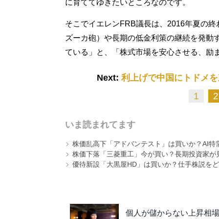
に育ててゆきたいところなのです。
そこでイエレンFRB議長は、2016年夏
ズーカ砲）や長期の低金利策の継続を発動す
ている」と、「株式市場を安心させる、励
Next:
利上げで中国にトドメを
1
2
いま読まれてます
株価乱高下「アドバンテスト」は買いか？AI特
株価下落「三菱重工」今が買い？長期投資家が見
優待新設「大黒屋HD」は買いか？仕手株説をど
個人が儲からない上昇相