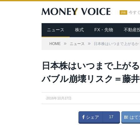
今す
PR
ニュース
株式
FX・先物
不動産
»
»
HOME
ニュース
日本株はいつまで上がるか？
From
Wikimedia Commons
日本株はいつまで上がるか
バブル崩壊リスク＝藤井
2016年10月27日
シェア
17
はて