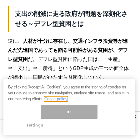
支出の削減に走る政府が問題を深刻化さ
せる～デフレ型貧困とは
逆に、
人材が十分に存在し、交通インフラ投資等が進
んだ先進国であっても陥る可能性がある貧困が、デフ
レ型貧困
だ。デフレ型貧困に陥った国は、「生産」
⇒「支出」⇒「所得」というGDP生成の三つの面全体
が縮小し、国民がひたすら貧困化していく。
By clicking “Accept All Cookies”, you agree to the storing of cookies on
三つのGDPの面において、デフレ型貧困を牽引するの
your device to enhance site navigation, analyze site usage, and assist in
our marketing efforts.
Coolie policy
は「
支出
」の不足である。国民がモノやサービスに対
する支出を減らすからこそ、生産が減り、結果的に所
ok
×
得が不十分になってしまう。
settings
というよりも、GDP三面等価の原則により、
支出を減