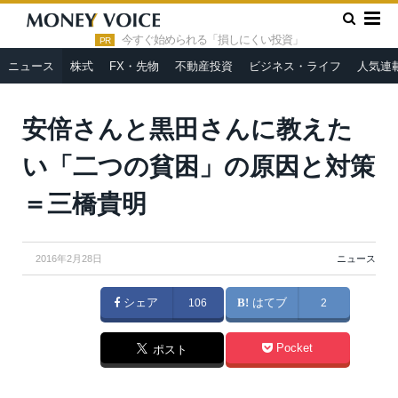
»
»
HOME
ニュース
安倍さんと黒田さんに教えたい「二つの貧
困」の原因と対策＝三橋貴明
今すぐ始められる「損しにくい投資」
PR
ニュース
株式
FX・先物
不動産投資
ビジネス・ライフ
人気連
From
首相官邸
／
Wikimedia Commons
安倍さんと黒田さんに教えた
い「二つの貧困」の原因と対策
＝三橋貴明
2016年2月28日
ニュース
シェア
106
はてブ
2
Pocket
ポスト