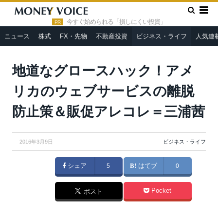
»
»
HOME
ビジネス・ライフ
地道なグロースハック！アメリカ
のウェブサービスの離脱防止策＆販促アレコレ＝三浦茜
今すぐ始められる「損しにくい投資」
PR
ニュース
株式
FX・先物
不動産投資
ビジネス・ライフ
人気連
地道なグロースハック！アメ
リカのウェブサービスの離脱
防止策＆販促アレコレ＝三浦茜
2016年3月9日
ビジネス・ライフ
シェア
5
はてブ
0
Pocket
ポスト