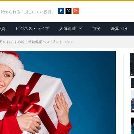
F
X
R
ぐ始められる「損しにくい投資」
a
S
c
S
投資
ビジネス・ライフ
人気連載
市況
決算・IR
e
b
o
2月のおすすめ株主優待銘柄ベスト3＝トコタン
o
k