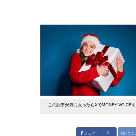
この記事が気に入ったらXでMONEY VOICE
シェア
0
はて