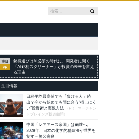
銘柄選びはAI必須の時代に。開発者に聞く
注目
「AI銘柄スクリーナー」が投資の未来を変え
PR
る理由
注目情報
日経平均最高値でも「負ける人」続
出？今から始めても間に合う“損しにく
い”投資術と実践方法
（PR：マーチャン
トブレインズ投資顧問）
中国「レアアース帝国」は崩壊へ。
2029年、日本の化学的精錬法が世界を
制す＝勝又壽良