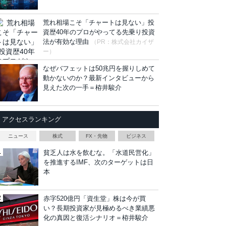
荒れ相場こそ「チャートは見ない」投
資歴40年のプロがやってる先乗り投資
法が有効な理由
（PR：株式会社カイザ
ー）
なぜバフェットは50兆円を握りしめて
動かないのか？最新インタビューから
見えた次の一手＝栫井駿介
アクセスランキング
ニュース
株式
FX・先物
ビジネス
貧乏人は水を飲むな。「水道民営化」
を推進するIMF、次のターゲットは日
本
赤字520億円「資生堂」株は今が買
い？長期投資家が見極めるべき業績悪
化の真因と復活シナリオ＝栫井駿介