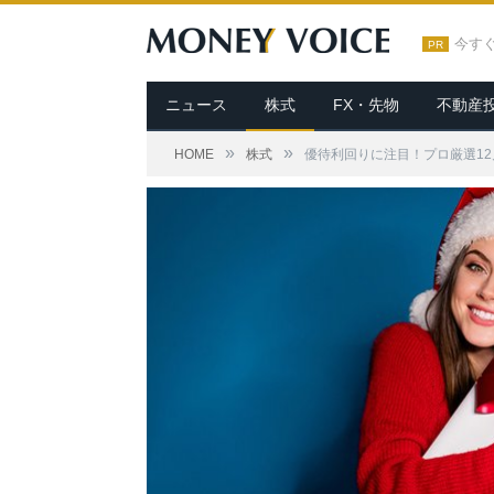
今す
PR
ニュース
株式
FX・先物
不動産
»
»
HOME
株式
優待利回りに注目！プロ厳選1