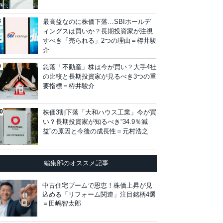
最高益なのに株価下落…SBIホールデ
ィングスは買いか？長期投資家が注視
すべき「売られる」2つの理由＝栫井駿
介
急落「不動産」株は今が買い？大手4社
の比較と長期投資家が見るべき3つの重
要指標＝栫井駿介
株価3割下落「大和ハウス工業」今が買
い？長期投資家が知るべき“34.9％減
益”の原因と今後の成長性＝元村浩之
編集部のオススメ記事
中古住宅ブームで恩恵！株価上昇が見
込める「リフォーム関連」注目銘柄4選
＝田嶋智太郎