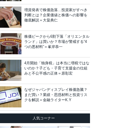
増資発表で株価急落…投資家がすべき
判断とは？企業価値と株価への影響を
徹底解説＝大畠典仁
株価ピークから6割下落「オリエンタル
ランド」は買いか？市場が警戒する“4
つの悪材料”＝峯岸恭一
4月開始「独身税」は本当に増税ではな
いのか？子ども・子育て支援金の仕組
みと不公平感の正体＝原彰宏
なぜジャパンディスプレイ株価急騰？
まだ買い？業績・思惑材料と投資リス
クを解説＝金融ライターK.Y
人気コーナー