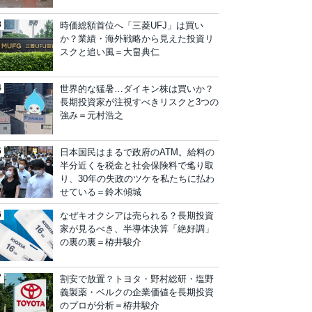
時価総額首位へ「三菱UFJ」は買い
か？業績・海外戦略から見えた投資リ
スクと追い風＝大畠典仁
世界的な猛暑…ダイキン株は買いか？
長期投資家が注視すべきリスクと3つの
強み＝元村浩之
日本国民はまるで政府のATM。給料の
半分近くを税金と社会保険料で毟り取
り、30年の失政のツケを私たちに払わ
せている＝鈴木傾城
なぜキオクシアは売られる？長期投資
家が見るべき、半導体決算「絶好調」
の裏の裏＝栫井駿介
割安で放置？トヨタ・野村総研・塩野
義製薬・ベルクの企業価値を長期投資
のプロが分析＝栫井駿介