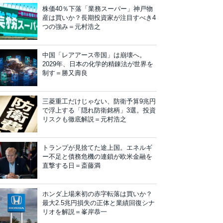
株価40％下落「業務スーパー」神戸物
産は買いか？長期投資家が注目すべき4
つの強み＝元村浩之
中国「レアアース帝国」は崩壊へ。
2029年、日本の化学的精錬法が世界を
制す＝勝又壽良
三菱重工だけじゃない、防衛予算9兆円
で浮上する「隠れ防衛銘柄」3選。投資
リスクも徹底解説＝元村浩之
トランプが見捨てた途上国。エネルギ
ー不足と債務危機の連鎖が欧米金融を
直撃する日＝斎藤満
ホンダ上場来初の赤字転落は買いか？
最大2.5兆円損失の正体と業績回復シナ
リオを解説＝峯岸恭一