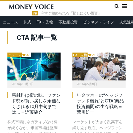
»
HOME
CTA
今すぐ始められる「損しにくい投資」
PR
ニュース
株式
FX・先物
不動産投資
ビジネス・ライフ
人気連
CTA 記事一覧
ニュース
37
FX・先物
21
2018年10月9日
2016年5月8日
悪材料は蜜の味、ファン
年金マネーの“ヘッジフ
ド勢が買い戻しを余儀な
ァンド離れ”とCTA(商品
くされる10月中旬まで
投資顧問)の生存戦略＝
は…＝近藤駿介
荒川雄一
株式市場にネガティブな材料
マーケットが大きく乱高下を
が続くなか、米国市場は堅調
繰り返す現在、ヘッジファン