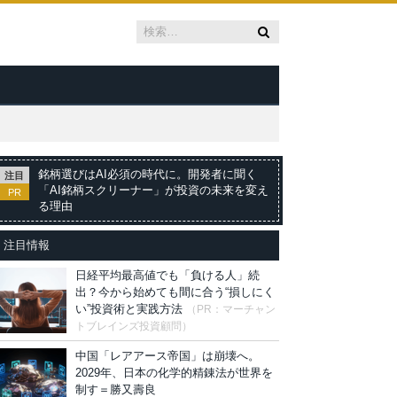
銘柄選びはAI必須の時代に。開発者に聞く
注目
「AI銘柄スクリーナー」が投資の未来を変え
PR
る理由
注目情報
日経平均最高値でも「負ける人」続
出？今から始めても間に合う“損しにく
い”投資術と実践方法
（PR：マーチャン
トブレインズ投資顧問）
中国「レアアース帝国」は崩壊へ。
2029年、日本の化学的精錬法が世界を
制す＝勝又壽良