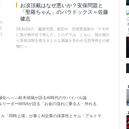
＝
お涙頂戴はなぜ悪いか？安保問題と
「聖羅ちゃん」のパラドックス＝佐藤
健志
の
て
SEALDsの「臓器売買」発言や、安保賛成派の「デモ中
う
に孫が熱中症で死んだ」とのデマは、ともに、我が国か
ら安保法制を巡るまともな議論を失わせる思考停止の産
物だっ…
極化へ――鈴木傾城が語るAI時代のサバイバル論
リーダーMISAが語る「お金の流れに乗る人・外れる
9兆ドル「同時上場」が暴くAI企業の採算性とサム・アルトマ