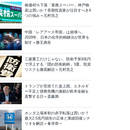
株価40％下落「業務スーパー」神戸物
産は買いか？長期投資家が注目すべき4
つの強み＝元村浩之
中国「レアアース帝国」は崩壊へ。
2029年、日本の化学的精錬法が世界を
制す＝勝又壽良
三菱重工だけじゃない、防衛予算9兆円
で浮上する「隠れ防衛銘柄」3選。投資
リスクも徹底解説＝元村浩之
トランプが見捨てた途上国。エネルギ
ー不足と債務危機の連鎖が欧米金融を
直撃する日＝斎藤満
ホンダ上場来初の赤字転落は買いか？
最大2.5兆円損失の正体と業績回復シナ
リオを解説＝峯岸恭一