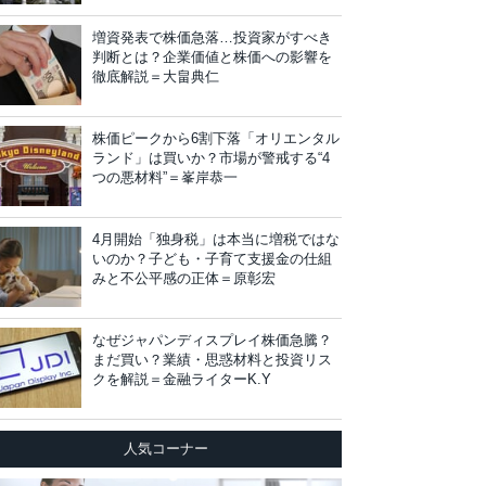
増資発表で株価急落…投資家がすべき
判断とは？企業価値と株価への影響を
徹底解説＝大畠典仁
株価ピークから6割下落「オリエンタル
ランド」は買いか？市場が警戒する“4
つの悪材料”＝峯岸恭一
4月開始「独身税」は本当に増税ではな
いのか？子ども・子育て支援金の仕組
みと不公平感の正体＝原彰宏
なぜジャパンディスプレイ株価急騰？
まだ買い？業績・思惑材料と投資リス
クを解説＝金融ライターK.Y
人気コーナー