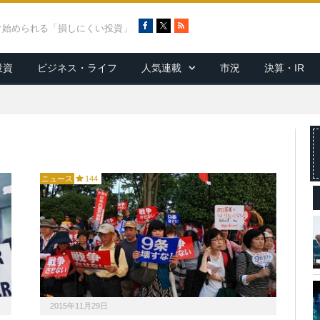
F
X
R
ぐ始められる「損しにくい投資」
a
S
c
S
投資
ビジネス・ライフ
人気連載
市況
決算・IR
e
b
o
o
k
ニュース
144
2015年11月29日