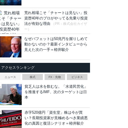
荒れ相場こそ「チャートは見ない」投
資歴40年のプロがやってる先乗り投資
法が有効な理由
（PR：株式会社カイザ
ー）
なぜバフェットは50兆円を握りしめて
動かないのか？最新インタビューから
見えた次の一手＝栫井駿介
アクセスランキング
ニュース
株式
FX・先物
ビジネス
貧乏人は水を飲むな。「水道民営化」
を推進するIMF、次のターゲットは日
本
赤字520億円「資生堂」株は今が買
い？長期投資家が見極めるべき業績悪
化の真因と復活シナリオ＝栫井駿介