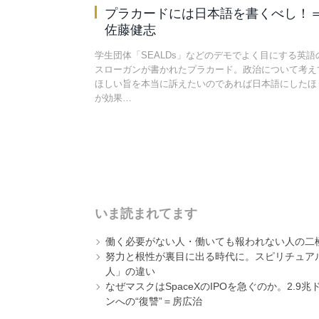
プラカードには日本語を書くべし！
佐藤健志
学生団体「SEALDs」などのデモでよく目にする英語
スローガンが書かれたプラカード。政治について考え
ほしい旨を本当に訴えたいのであれば日本語にしたほ
が効果…
いま読まれてます
働く必要がない人・働いても報われない人の二
努力と根性が裏目に出る時代に。スピリチュアル
人」の違い
なぜマスクはSpaceXのIPOを急ぐのか。2.
ンへの“復讐”＝房広治