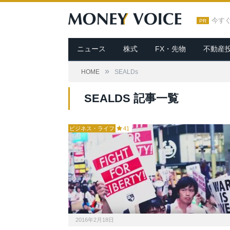
今す
PR
ニュース
株式
FX・先物
不動産
»
HOME
SEALDs
SEALDS 記事一覧
ビジネス・ライフ
41
2016年2月18日