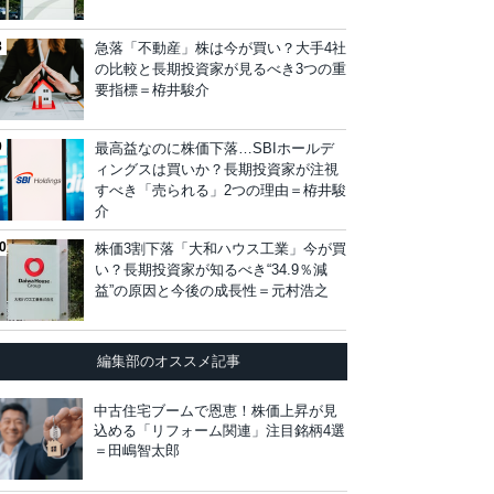
急落「不動産」株は今が買い？大手4社
の比較と長期投資家が見るべき3つの重
要指標＝栫井駿介
最高益なのに株価下落…SBIホールデ
ィングスは買いか？長期投資家が注視
すべき「売られる」2つの理由＝栫井駿
介
株価3割下落「大和ハウス工業」今が買
い？長期投資家が知るべき“34.9％減
益”の原因と今後の成長性＝元村浩之
編集部のオススメ記事
中古住宅ブームで恩恵！株価上昇が見
込める「リフォーム関連」注目銘柄4選
＝田嶋智太郎