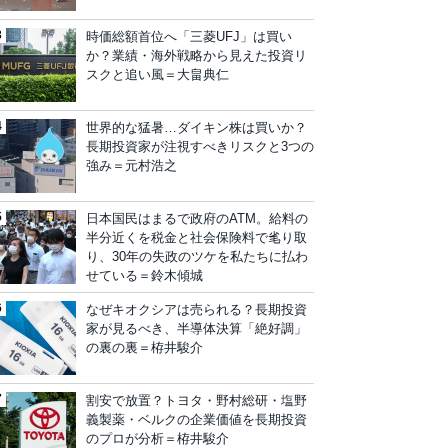
時価総額首位へ「三菱UFJ」は買い
か？業績・海外戦略から見えた投資リ
スクと追い風＝大畠典仁
世界的な猛暑…ダイキン株は買いか？
長期投資家が注視すべきリスクと3つの
強み＝元村浩之
日本国民はまるで政府のATM。給料の
半分近くを税金と社会保険料で毟り取
り、30年の失政のツケを私たちに払わ
せている＝鈴木傾城
なぜキオクシアは売られる？長期投資
家が見るべき、半導体決算「絶好調」
の裏の裏＝栫井駿介
割安で放置？トヨタ・野村総研・塩野
義製薬・ベルクの企業価値を長期投資
のプロが分析＝栫井駿介