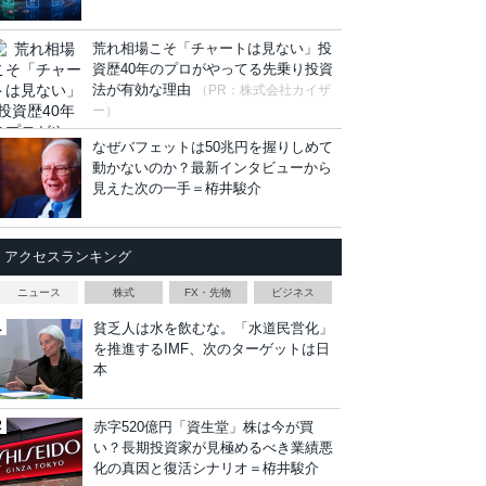
荒れ相場こそ「チャートは見ない」投
資歴40年のプロがやってる先乗り投資
法が有効な理由
（PR：株式会社カイザ
ー）
なぜバフェットは50兆円を握りしめて
動かないのか？最新インタビューから
見えた次の一手＝栫井駿介
アクセスランキング
ニュース
株式
FX・先物
ビジネス
貧乏人は水を飲むな。「水道民営化」
を推進するIMF、次のターゲットは日
本
赤字520億円「資生堂」株は今が買
い？長期投資家が見極めるべき業績悪
化の真因と復活シナリオ＝栫井駿介