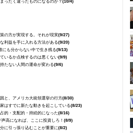
まったく違ったものになるのか？
(10/4)
る
策の方が実現する。それが現実
(9/27)
な利益を手に入れる方法がある
(9/20)
誰にも分からない中で生き残る
(9/13)
ているか点検するのは悪くない
(9/9)
持たない人間の運命が変わる
(9/6)
因と、アメリカ大統領選挙の行方
(8/30)
家はすでに新たな動きを起こしている
(8/23)
占的・支配的・持続的になった
(8/16)
が声高になれば、ここに投資しろ！
(8/9)
分に引っ張り込むことが重要に
(8/2)