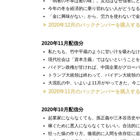
「弱者の不幸は蜜の味」。災厄はなぜ強者にと
今年の冬を経済的に乗り切れない人がどうなる
「金に興味がない」から、労力を使わないで金
2020年12月のバックナンバーを購入す
2020年11月配信分
私たちも、竹中平蔵のように甘い汁を吸わなけ
現代社会は「資本主義」ではないということを
バイデン政権が甘ければ、中国企業がグローバ
トランプ大統領は終わって、バイデン大統領の
大混乱の中、いよいよ11月がやってきた。今
2020年11月のバックナンバーを購入す
2020年10月配信分
起業家にならなくても、孫正義や三木谷浩史や
稼ぐために悪人にならなくてもいい。合法的に
狂った猿の作り方。徹底的に人間を依存症に追