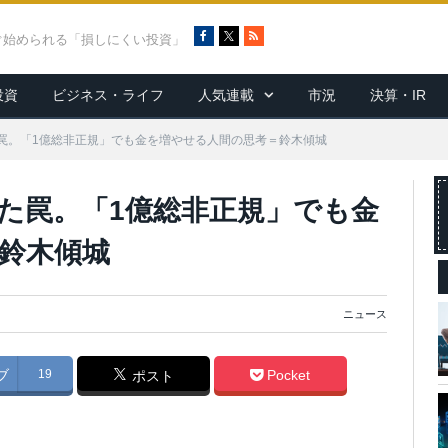
F
X
R
ぐ始められる「損しにくい投資」
a
S
c
S
投資
ビジネス・ライフ
人気連載
市況
決算・IR
e
b
o
罠。「1億総非正規」でも金を増やせる人間の思考＝鈴木傾城
o
k
た罠。「1億総非正規」でも金
鈴木傾城
ニュース
ブ
19
Pocket
ポスト