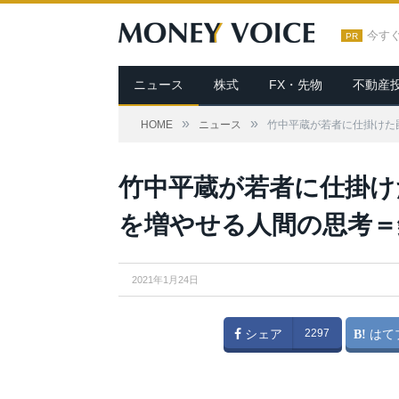
今す
PR
ニュース
株式
FX・先物
不動産
»
»
HOME
ニュース
竹中平蔵が若者に仕掛けた
竹中平蔵が若者に仕掛け
を増やせる人間の思考＝
2021年1月24日
シェア
2297
はて