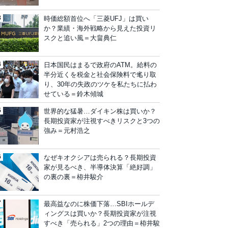
時価総額首位へ「三菱UFJ」は買い
か？業績・海外戦略から見えた投資リ
スクと追い風＝大畠典仁
日本国民はまるで政府のATM。給料の
半分近くを税金と社会保険料で毟り取
り、30年の失政のツケを私たちに払わ
せている＝鈴木傾城
世界的な猛暑…ダイキン株は買いか？
長期投資家が注視すべきリスクと3つの
強み＝元村浩之
なぜキオクシアは売られる？長期投資
家が見るべき、半導体決算「絶好調」
の裏の裏＝栫井駿介
最高益なのに株価下落…SBIホールデ
ィングスは買いか？長期投資家が注視
すべき「売られる」2つの理由＝栫井駿