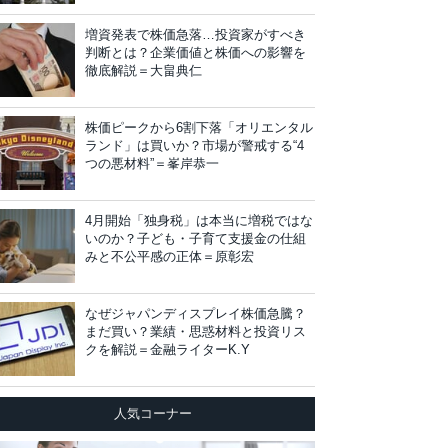
増資発表で株価急落…投資家がすべき
判断とは？企業価値と株価への影響を
徹底解説＝大畠典仁
株価ピークから6割下落「オリエンタル
ランド」は買いか？市場が警戒する“4
つの悪材料”＝峯岸恭一
4月開始「独身税」は本当に増税ではな
いのか？子ども・子育て支援金の仕組
みと不公平感の正体＝原彰宏
なぜジャパンディスプレイ株価急騰？
まだ買い？業績・思惑材料と投資リス
クを解説＝金融ライターK.Y
人気コーナー