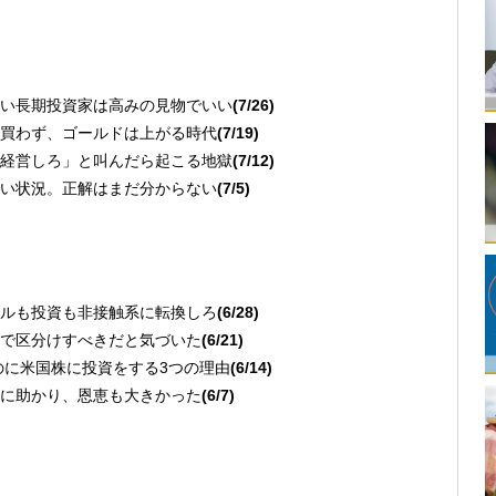
い長期投資家は高みの見物でいい
(7/26)
買わず、ゴールドは上がる時代
(7/19)
経営しろ」と叫んだら起こる地獄
(7/12)
い状況。正解はまだ分からない
(7/5)
ルも投資も非接触系に転換しろ
(6/28)
で区分けすべきだと気づいた
(6/21)
のに米国株に投資をする3つの理由
(6/14)
に助かり、恩恵も大きかった
(6/7)