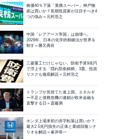
株価40％下落「業務スーパー」神戸物
産は買いか？長期投資家が注目すべき4
つの強み＝元村浩之
中国「レアアース帝国」は崩壊へ。
2029年、日本の化学的精錬法が世界を
制す＝勝又壽良
三菱重工だけじゃない、防衛予算9兆円
で浮上する「隠れ防衛銘柄」3選。投資
リスクも徹底解説＝元村浩之
トランプが見捨てた途上国。エネルギ
ー不足と債務危機の連鎖が欧米金融を
直撃する日＝斎藤満
ホンダ上場来初の赤字転落は買いか？
最大2.5兆円損失の正体と業績回復シナ
リオを解説＝峯岸恭一