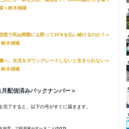
獄＝鈴木傾城
恐慌で死ぬ間際にも黙って10％を払い続けるのか？＝
鈴木傾城
層へ。生活をダウングレードしないと生きられない＝
鈴木傾城
1月配信済みバックナンバー＞
きを完了すると、以下の号がすぐに届きます。
巨大地震」で投資家がすべきこと
(1/17)