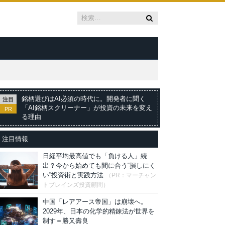
銘柄選びはAI必須の時代に。開発者に聞く
注目
「AI銘柄スクリーナー」が投資の未来を変え
PR
る理由
注目情報
日経平均最高値でも「負ける人」続
出？今から始めても間に合う“損しにく
い”投資術と実践方法
（PR：マーチャン
トブレインズ投資顧問）
中国「レアアース帝国」は崩壊へ。
2029年、日本の化学的精錬法が世界を
制す＝勝又壽良