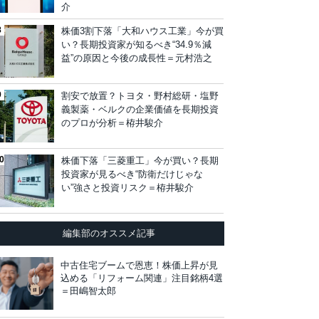
介
株価3割下落「大和ハウス工業」今が買
い？長期投資家が知るべき“34.9％減
益”の原因と今後の成長性＝元村浩之
割安で放置？トヨタ・野村総研・塩野
義製薬・ベルクの企業価値を長期投資
のプロが分析＝栫井駿介
株価下落「三菱重工」今が買い？長期
投資家が見るべき“防衛だけじゃな
い”強さと投資リスク＝栫井駿介
編集部のオススメ記事
中古住宅ブームで恩恵！株価上昇が見
込める「リフォーム関連」注目銘柄4選
＝田嶋智太郎