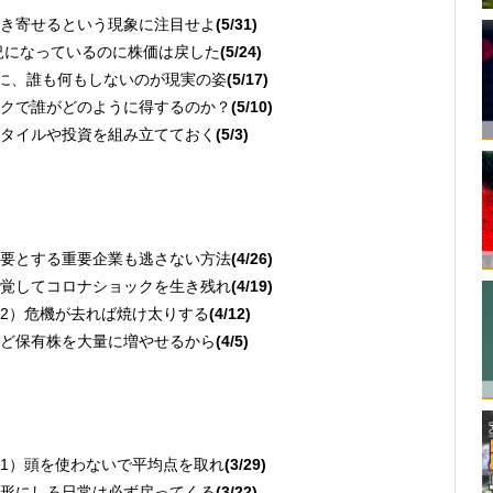
き寄せるという現象に注目せよ
(5/31)
況になっているのに株価は戻した
(5/24)
のに、誰も何もしないのが現実の姿
(5/17)
クで誰がどのように得するのか？
(5/10)
タイルや投資を組み立てておく
(5/3)
要とする重要企業も逃さない方法
(4/26)
覚してコロナショックを生き残れ
(4/19)
2）危機が去れば焼け太りする
(4/12)
ど保有株を大量に増やせるから
(4/5)
1）頭を使わないで平均点を取れ
(3/29)
形にしろ日常は必ず戻ってくる
(3/22)