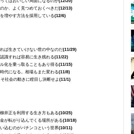
ってはおいしい局面になるのか
(12/20)
のか、よく見つめておくべきだ
(12/13)
を増やす方法を採用している
(12/6)
る
れば生きていけない世の中なのだ
(11/29)
認識すれば容易に生き残れる
(11/22)
ル化を乗っ取ることもあり得る
(11/15)
時代になる。相場もまた変わる
(11/8)
こそ社会の動きに瞠目し決断せよ
(11/1)
る
柳井正を利用する生き方もある
(10/25)
金が転がり込んでくる場所がある
(10/18)
い込むのがパチンコという世界
(10/11)