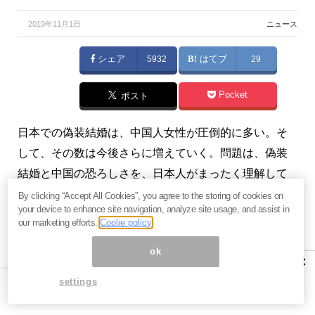
2019年11月1日
ニュース
シェア
5932
はてブ
29
Pocket
ポスト
日本での偽装結婚は、中国人女性が圧倒的に多い。そ
して、その数は今後さらに増えていく。問題は、偽装
結婚と中国の恐ろしさを、日本人がまったく理解して
いないことだ。（『
鈴木傾城の「ダークネス」メルマ
By clicking “Accept All Cookies”, you agree to the storing of cookies on
your device to enhance site navigation, analyze site usage, and assist in
ガ編
』）
our marketing efforts.
Coolie policy
※有料メルマガ『
鈴木傾城の「ダークネス」メルマガ
ok
×
編
』好評配信中。ご興味をお持ちの方はぜひこの機会
settings
にバックナンバー含め
今月分すべて無料のお試し購読
をどうぞ。