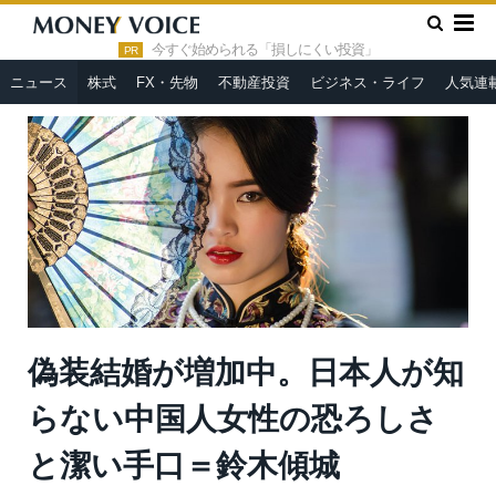
»
»
HOME
ニュース
偽装結婚が増加中。日本人が知らない中国
人女性の恐ろしさと潔い手口＝鈴木傾城
今すぐ始められる「損しにくい投資」
PR
ニュース
株式
FX・先物
不動産投資
ビジネス・ライフ
人気連
偽装結婚が増加中。日本人が知
らない中国人女性の恐ろしさ
と潔い手口＝鈴木傾城