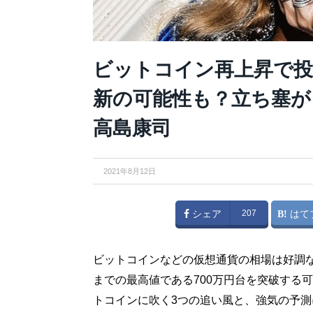
ビットコイン再上昇で投
新の可能性も？立ち塞が
高島康司
2021年8月12日
シェア
207
はて
ビットコインなどの仮想通貨の相場は好調
までの最高値である700万円台を突破する
トコインに吹く3つの追い風と、強気の予