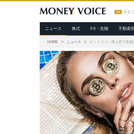
今す
PR
ニュース
株式
FX・先物
不動産
»
»
HOME
ニュース
ビットコイン再上昇で投資