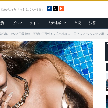
F
X
R
ぐ始められる「損しにくい投資」
a
S
c
S
投資
ビジネス・ライフ
人気連載
市況
決算・IR
e
b
o
家強気、700万円最高値を更新の可能性も？立ち塞がる中国リスクと3つの追い風＝
o
k