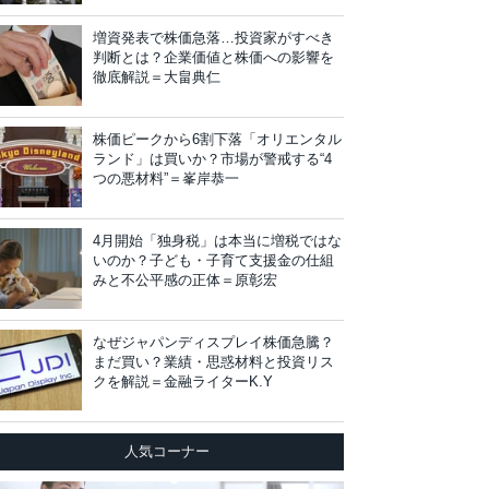
増資発表で株価急落…投資家がすべき
判断とは？企業価値と株価への影響を
徹底解説＝大畠典仁
株価ピークから6割下落「オリエンタル
ランド」は買いか？市場が警戒する“4
つの悪材料”＝峯岸恭一
4月開始「独身税」は本当に増税ではな
いのか？子ども・子育て支援金の仕組
みと不公平感の正体＝原彰宏
なぜジャパンディスプレイ株価急騰？
まだ買い？業績・思惑材料と投資リス
クを解説＝金融ライターK.Y
人気コーナー