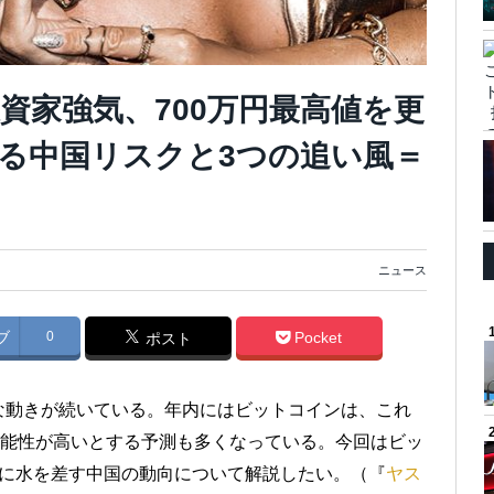
資家強気、700万円最高値を更
る中国リスクと3つの追い風＝
ニュース
ブ
0
Pocket
ポスト
な動きが続いている。年内にはビットコインは、これ
可能性が高いとする予測も多くなっている。今回はビッ
測に水を差す中国の動向について解説したい。（『
ヤス