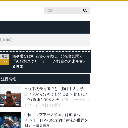
高島康司
銘柄選びはAI必須の時代に。開発者に聞く
注目
「AI銘柄スクリーナー」が投資の未来を変え
PR
る理由
注目情報
日経平均最高値でも「負ける人」続
出？今から始めても間に合う“損しにく
い”投資術と実践方法
（PR：マーチャン
トブレインズ投資顧問）
中国「レアアース帝国」は崩壊へ。
2029年、日本の化学的精錬法が世界を
制す＝勝又壽良