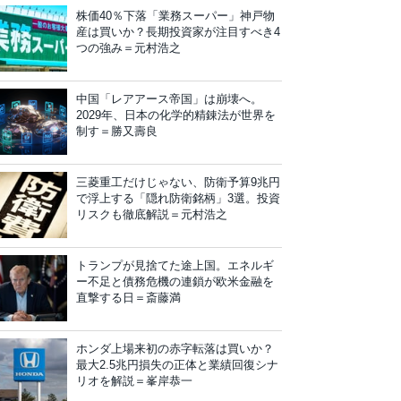
株価40％下落「業務スーパー」神戸物
産は買いか？長期投資家が注目すべき4
つの強み＝元村浩之
中国「レアアース帝国」は崩壊へ。
2029年、日本の化学的精錬法が世界を
制す＝勝又壽良
三菱重工だけじゃない、防衛予算9兆円
で浮上する「隠れ防衛銘柄」3選。投資
リスクも徹底解説＝元村浩之
トランプが見捨てた途上国。エネルギ
ー不足と債務危機の連鎖が欧米金融を
直撃する日＝斎藤満
ホンダ上場来初の赤字転落は買いか？
最大2.5兆円損失の正体と業績回復シナ
リオを解説＝峯岸恭一