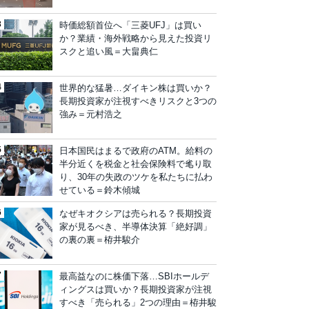
時価総額首位へ「三菱UFJ」は買い
か？業績・海外戦略から見えた投資リ
スクと追い風＝大畠典仁
世界的な猛暑…ダイキン株は買いか？
長期投資家が注視すべきリスクと3つの
強み＝元村浩之
日本国民はまるで政府のATM。給料の
半分近くを税金と社会保険料で毟り取
り、30年の失政のツケを私たちに払わ
せている＝鈴木傾城
なぜキオクシアは売られる？長期投資
家が見るべき、半導体決算「絶好調」
の裏の裏＝栫井駿介
最高益なのに株価下落…SBIホールデ
ィングスは買いか？長期投資家が注視
すべき「売られる」2つの理由＝栫井駿