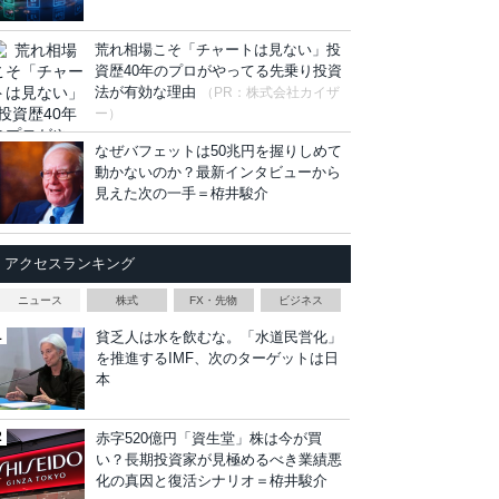
荒れ相場こそ「チャートは見ない」投
資歴40年のプロがやってる先乗り投資
法が有効な理由
（PR：株式会社カイザ
ー）
なぜバフェットは50兆円を握りしめて
動かないのか？最新インタビューから
見えた次の一手＝栫井駿介
アクセスランキング
ニュース
株式
FX・先物
ビジネス
貧乏人は水を飲むな。「水道民営化」
を推進するIMF、次のターゲットは日
本
赤字520億円「資生堂」株は今が買
い？長期投資家が見極めるべき業績悪
化の真因と復活シナリオ＝栫井駿介