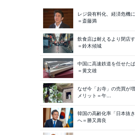
レジ袋有料化、経済危機
＝斎藤満
飲食店は耐えるより閉店
＝鈴木傾城
中国に高速鉄道を任せた
＝黄文雄
なぜ今「お寺」の売買が
メリット＝午…
韓国の高齢化率「日本抜き
へ＝勝又壽良