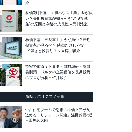
介
株価3割下落「大和ハウス工業」今が買
い？長期投資家が知るべき“34.9％減
益”の原因と今後の成長性＝元村浩之
株価下落「三菱重工」今が買い？長期
投資家が見るべき“防衛だけじゃな
い”強さと投資リスク＝栫井駿介
割安で放置？トヨタ・野村総研・塩野
義製薬・ベルクの企業価値を長期投資
のプロが分析＝栫井駿介
編集部のオススメ記事
中古住宅ブームで恩恵！株価上昇が見
込める「リフォーム関連」注目銘柄4選
＝田嶋智太郎