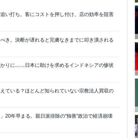
に追い打ち。客にコストを押し付け、店の効率を阻害
すべき。決断が遅れると完膚なきまでに叩き潰される
ばかりに……日本に助けを求めるインドネシアの惨状
増えている？ほとんど知られていない宗教法人買収の
」20年早まる。親日派排除の“独善”政治で経済崩壊