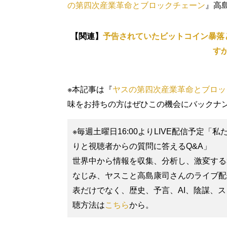
の第四次産業革命とブロックチェーン
』高
【関連】
予告されていたビットコイン暴落
す
※本記事は『
ヤスの第四次産業革命とブロッ
味をお持ちの方はぜひこの機会にバックナ
※毎週土曜日16:00よりLIVE配信予定
りと視聴者からの質問に答えるQ&A」
世界中から情報を収集、分析し、激変する
なじみ、ヤスこと高島康司さんのライブ配
表だけでなく、歴史、予言、AI、陰謀、
聴方法は
こちら
から。