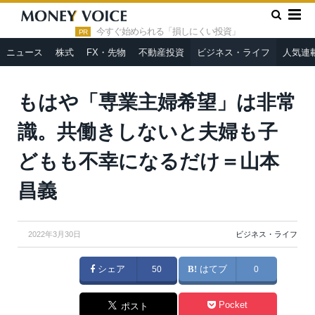
»
»
HOME
ビジネス・ライフ
もはや「専業主婦希望」は非常
識。共働きしないと夫婦も子どもも不幸になるだけ＝山本昌義
今すぐ始められる「損しにくい投資」
PR
ニュース
株式
FX・先物
不動産投資
ビジネス・ライフ
人気連
もはや「専業主婦希望」は非常
識。共働きしないと夫婦も子
どもも不幸になるだけ＝山本
昌義
2022年3月30日
ビジネス・ライフ
シェア
50
はてブ
0
Pocket
ポスト