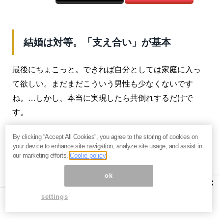
結婚は対等。「支え合い」が基本
最後にちょこっと。できれば自分としては家庭に入っ
て欲しい。まだまだこういう男性も少なくないです
ね。…しかし、本当に実現したら共倒れするだけで
す。
特に今や、共働きしないと子どもが不幸になります。
By clicking “Accept All Cookies”, you agree to the storing of cookies on
your device to enhance site navigation, analyze site usage, and assist in
幼少期の寂しさも無視できない問題ではありますが、
our marketing efforts.
Coolie policy
十分な教育ができないのはより深刻な問題です。どう
ok
やったら養えるかを考えましょう。
×
settings
また価値観の相違は、今や普通に離婚の元です。形だ
け合わせても、結果はついてきません。