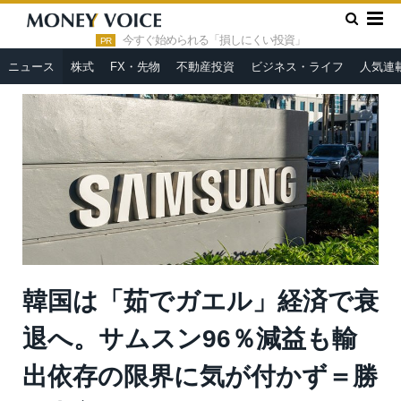
»
»
HOME
ニュース
韓国は「茹でガエル」経済で衰退へ。サム
スン96％減益も輸出依存の限界に気が付かず＝勝又壽良
今すぐ始められる「損しにくい投資」
PR
ニュース
株式
FX・先物
不動産投資
ビジネス・ライフ
人気連
韓国は「茹でガエル」経済で衰
退へ。サムスン96％減益も輸
出依存の限界に気が付かず＝勝