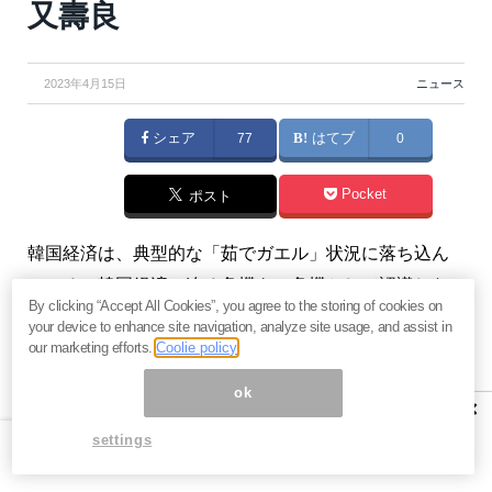
又壽良
2023年4月15日
ニュース
シェア
77
はてブ
0
Pocket
ポスト
韓国経済は、典型的な「茹でガエル」状況に落ち込ん
でいる。韓国経済に迫る危機を、危機として認識しな
By clicking “Accept All Cookies”, you agree to the storing of cookies on
いからだ。韓国は、これまで中国市場と半導体への依
your device to enhance site navigation, analyze site usage, and assist in
存を深めてきた。それだけに、中国市場が従来ほど期
our marketing efforts.
Coolie policy
待できなければ今後、どう対応するのかという緊急課
ok
×
題に直面している。（『
勝又壽良の経済時評
』勝又壽
settings
良）