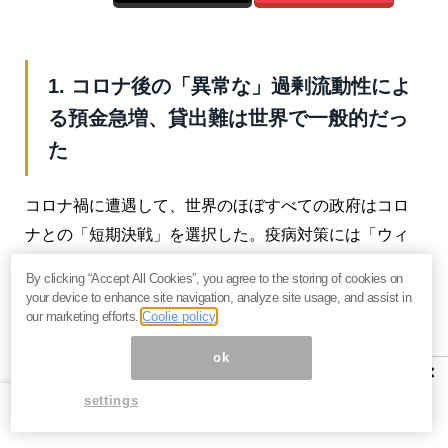
1. コロナ後の「異常な」過剰流動性によ
る預金急増、貸出難は世界で一般的だっ
た
コロナ禍に遭遇して、世界のほぼすべての政府はコロ
ナとの「短期決戦」を選択した。疫病対策には「ウィ
ズコロナ」のような長期的な対策こそ適しているとい
By clicking “Accept All Cookies”, you agree to the storing of cookies on
う現在主流の見方は、当時は否定された。「短期決
your device to enhance site navigation, analyze site usage, and assist in
our marketing efforts.
Coolie policy
戦」中には世界的に通常の年よりも死亡者が多い超過
死亡が急増したが、コロナによる死者数よりも、行動
ok
×
制限などによる心身の健康被害によるものの方が多い
settings
とされている。また、医療機関には過剰な負担を強い
ることにもなった。