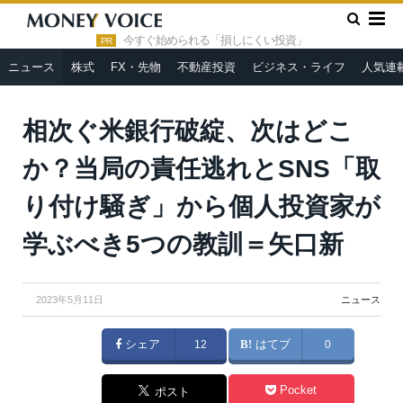
»
»
HOME
ニュース
相次ぐ米銀行破綻、次はどこか？当局の責
任逃れとSNS「取り付け騒ぎ」から個人投資家が学ぶべき5つの教訓
今すぐ始められる「損しにくい投資」
PR
＝矢口新
ニュース
株式
FX・先物
不動産投資
ビジネス・ライフ
人気連
相次ぐ米銀行破綻、次はどこ
か？当局の責任逃れとSNS「取
り付け騒ぎ」から個人投資家が
学ぶべき5つの教訓＝矢口新
2023年5月11日
ニュース
シェア
12
はてブ
0
Pocket
ポスト