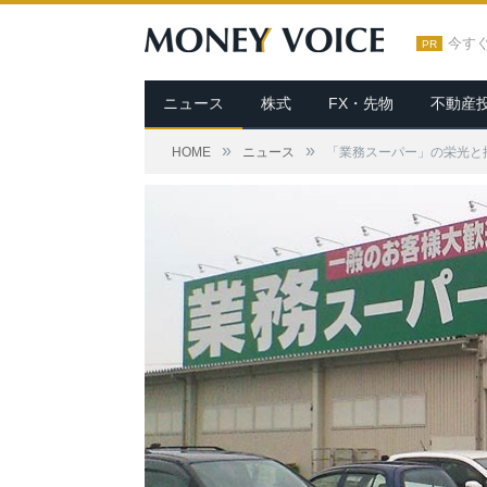
今す
PR
ニュース
株式
FX・先物
不動産
»
»
HOME
ニュース
「業務スーパー」の栄光と