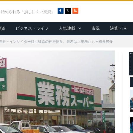
F
X
R
ぐ始められる「損しにくい投資」
a
S
c
S
投資
ビジネス・ライフ
人気連載
市況
決算・IR
e
b
o
挫折～インサイダー取引疑惑の神戸物産、最悪は上場廃止も＝栫井駿介
o
k