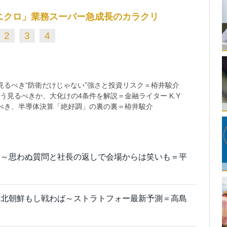
ニクロ」業務スーパー急成長のカラクリ
2
3
4
るべき“防衛だけじゃない”強さと投資リスク＝栫井駿介
う見るべきか、大化けの4条件を解説＝金融ライター K.Y
べき、半導体決算「絶好調」の裏の裏＝栫井駿介
ト～思わぬ質問と社長の返しで会場からは笑いも＝平
と北朝鮮もし戦わば～ストラトフォー最新予測＝高島