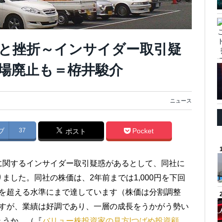
と挫折～インサイダー取引疑
場廃止も＝栫井駿介
ニュース
ブ
37
Pocket
ポスト
に関するインサイダー取引疑惑があるとして、同社に
した。同社の株価は、2年前までは1,000円を下回
0円を超える水準にまで達しています（株価は分割調整
いますが、業績は好調であり、一層の成長をうかがう勢い
ょうか。（『
バリュー株投資家の見方|つばめ投資顧