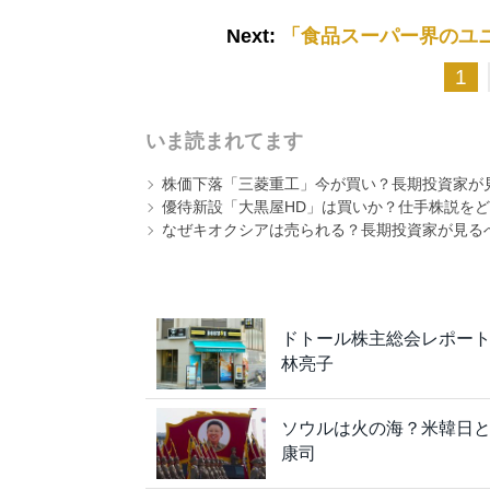
Next:
「食品スーパー界のユ
1
いま読まれてます
株価下落「三菱重工」今が買い？長期投資家が見
優待新設「大黒屋HD」は買いか？仕手株説をど
なぜキオクシアは売られる？長期投資家が見る
ドトール株主総会レポー
林亮子
ソウルは火の海？米韓日
康司