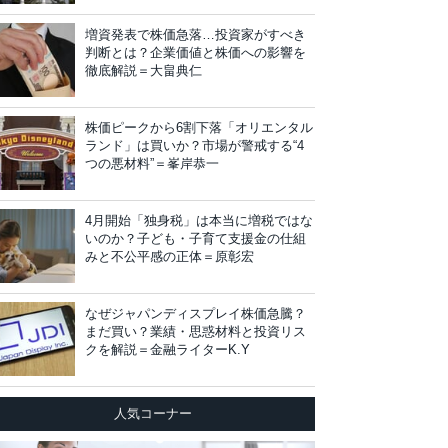
増資発表で株価急落…投資家がすべき
判断とは？企業価値と株価への影響を
徹底解説＝大畠典仁
株価ピークから6割下落「オリエンタル
ランド」は買いか？市場が警戒する“4
つの悪材料”＝峯岸恭一
4月開始「独身税」は本当に増税ではな
いのか？子ども・子育て支援金の仕組
みと不公平感の正体＝原彰宏
なぜジャパンディスプレイ株価急騰？
まだ買い？業績・思惑材料と投資リス
クを解説＝金融ライターK.Y
人気コーナー