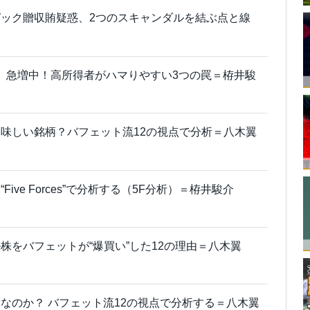
ック贈収賄疑惑、2つのスキャンダルを結ぶ点と線
ボー」急増中！高所得者がハマりやすい3つの罠＝栫井駿
味しい銘柄？バフェット流12の視点で分析＝八木翼
ive Forces”で分析する（5F分析）＝栫井駿介
株をバフェットが“爆買い”した12の理由＝八木翼
なのか？ バフェット流12の視点で分析する＝八木翼