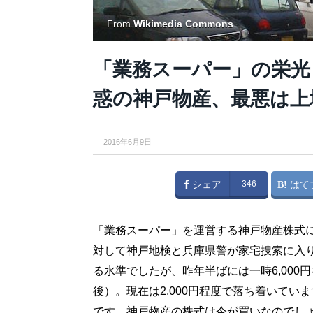
From
Wikimedia Commons
「業務スーパー」の栄光
惑の神戸物産、最悪は上
2016年6月9日
シェア
346
はて
「業務スーパー」を運営する神戸物産株式
対して神戸地検と兵庫県警が家宅捜索に入りま
る水準でしたが、昨年半ばには一時6,00
後）。現在は2,000円程度で落ち着いて
です。神戸物産の株式は今が買いなのでし