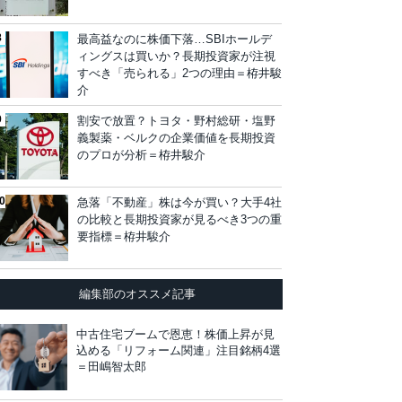
最高益なのに株価下落…SBIホールデ
ィングスは買いか？長期投資家が注視
すべき「売られる」2つの理由＝栫井駿
介
割安で放置？トヨタ・野村総研・塩野
義製薬・ベルクの企業価値を長期投資
のプロが分析＝栫井駿介
急落「不動産」株は今が買い？大手4社
の比較と長期投資家が見るべき3つの重
要指標＝栫井駿介
編集部のオススメ記事
中古住宅ブームで恩恵！株価上昇が見
込める「リフォーム関連」注目銘柄4選
＝田嶋智太郎