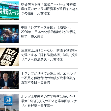
株価40％下落「業務スーパー」神戸物
産は買いか？長期投資家が注目すべき4
つの強み＝元村浩之
中国「レアアース帝国」は崩壊へ。
2029年、日本の化学的精錬法が世界を
制す＝勝又壽良
三菱重工だけじゃない、防衛予算9兆円
で浮上する「隠れ防衛銘柄」3選。投資
リスクも徹底解説＝元村浩之
トランプが見捨てた途上国。エネルギ
ー不足と債務危機の連鎖が欧米金融を
直撃する日＝斎藤満
ホンダ上場来初の赤字転落は買いか？
最大2.5兆円損失の正体と業績回復シナ
リオを解説＝峯岸恭一