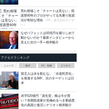
荒れ相場こそ「チャートは見ない」投
資歴40年のプロがやってる先乗り投資
法が有効な理由
（PR：株式会社カイザ
ー）
なぜバフェットは50兆円を握りしめて
動かないのか？最新インタビューから
見えた次の一手＝栫井駿介
アクセスランキング
ニュース
株式
FX・先物
ビジネス
貧乏人は水を飲むな。「水道民営化」
を推進するIMF、次のターゲットは日
本
赤字520億円「資生堂」株は今が買
い？長期投資家が見極めるべき業績悪
化の真因と復活シナリオ＝栫井駿介