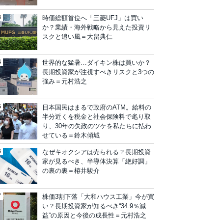
時価総額首位へ「三菱UFJ」は買い
か？業績・海外戦略から見えた投資リ
スクと追い風＝大畠典仁
世界的な猛暑…ダイキン株は買いか？
長期投資家が注視すべきリスクと3つの
強み＝元村浩之
日本国民はまるで政府のATM。給料の
半分近くを税金と社会保険料で毟り取
り、30年の失政のツケを私たちに払わ
せている＝鈴木傾城
なぜキオクシアは売られる？長期投資
家が見るべき、半導体決算「絶好調」
の裏の裏＝栫井駿介
株価3割下落「大和ハウス工業」今が買
い？長期投資家が知るべき“34.9％減
益”の原因と今後の成長性＝元村浩之