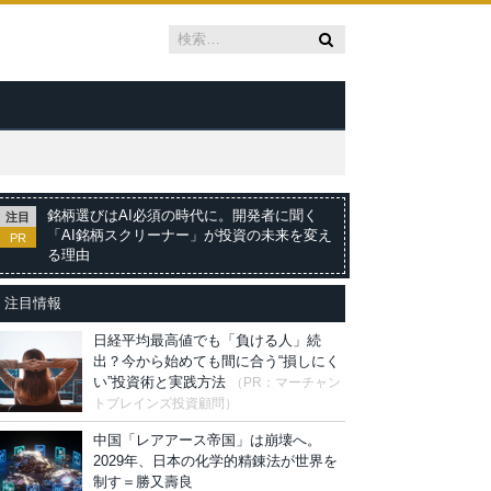
銘柄選びはAI必須の時代に。開発者に聞く
注目
「AI銘柄スクリーナー」が投資の未来を変え
PR
る理由
注目情報
日経平均最高値でも「負ける人」続
出？今から始めても間に合う“損しにく
い”投資術と実践方法
（PR：マーチャン
トブレインズ投資顧問）
中国「レアアース帝国」は崩壊へ。
2029年、日本の化学的精錬法が世界を
制す＝勝又壽良