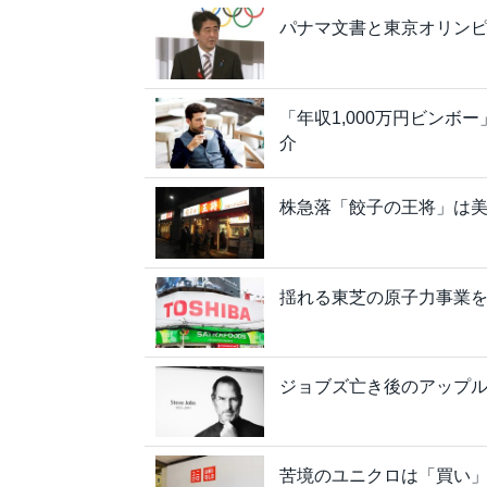
パナマ文書と東京オリンピ
「年収1,000万円ビン
介
株急落「餃子の王将」は美
揺れる東芝の原子力事業を“F
ジョブズ亡き後のアップル
苦境のユニクロは「買い」