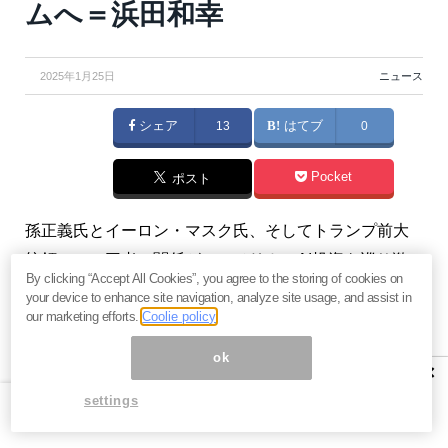
ムへ＝浜田和幸
2025年1月25日
ニュース
シェア
13
はてブ
0
Pocket
ポスト
孫正義氏とイーロン・マスク氏、そしてトランプ前大
統領。この三者の関係が、アメリカのAI投資を巡り激
By clicking “Accept All Cookies”, you agree to the storing of cookies on
しい火花を散らしています。孫氏が主導する「スター
your device to enhance site navigation, analyze site usage, and assist in
ゲート」プロジェクトは、AI関連インフラに巨額の投
our marketing efforts.
Coolie policy
資を行い、アメリカ経済を牽引することを目指してい
ok
×
ますが、マスク氏からは厳しい批判が飛び出しまし
settings
た。この巨額投資をめぐる真偽や、トランプ氏を巡る
両者の駆け引きに迫ります。（「
浜田かずゆきの『ぶ