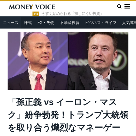
»
»
HOME
ニュース
「孫正義 vs イーロン・マスク」紛争勃
発！トランプ大統領を取り合う熾烈なマネーゲームへ＝浜田和幸
今すぐ始められる「損しにくい投資」
PR
ニュース
株式
FX・先物
不動産投資
ビジネス・ライフ
人気連
「孫正義 vs イーロン・マス
ク」紛争勃発！トランプ大統領
を取り合う熾烈なマネーゲー