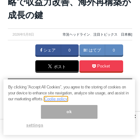
略で収益力改善、海外再構築が
成長の鍵
2026年5月8日
市況ヘッドライン
、
注目トピックス 日本株]
シェア
0
はてブ
0
Pocket
ポスト
マネーボイス 必読の記事
By clicking “Accept All Cookies”, you agree to the storing of cookies on
急騰後に急落「パワーエックス」株は買いか？蓄電池銘柄の
your device to enhance site navigation, analyze site usage, and assist in
将来性とリスク
our marketing efforts.
Coolie policy
過去最高益「サンリオ」は買いか？決算で見えた“強い事
ok
業”と“脆い統治”の同居
×
村田製作所なぜ株価3.8倍急騰？AIデータセンター需要の期待
settings
度と投資戦略
「蓄電所」設置ブームで恩恵！株価上昇が見込める日本企業4