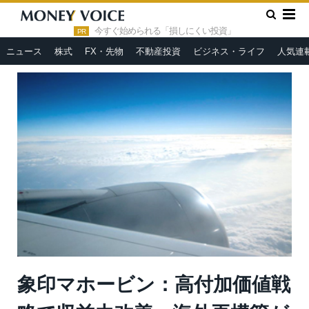
»
»
HOME
市況ヘッドライン
象印マホービン：高付加価値戦略
で収益力改善、海外再構築が成長の鍵
今すぐ始められる「損しにくい投資」
PR
ニュース
株式
FX・先物
不動産投資
ビジネス・ライフ
人気連
象印マホービン：高付加価値戦