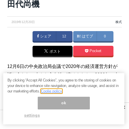
田代尚機
2019年12月20日
株式
シェア
12
はてブ
0
Pocket
ポスト
12月6日の中央政治局会議で2020年の経済運営方針が
話し合われ、大きな方向性が定められた。2020年の中
By clicking “Accept All Cookies”, you agree to the storing of cookies on
国はこれを受けて、どのような動きを見せるのかを解
your device to enhance site navigation, analyze site usage, and assist in
説する。（『
中国株投資レッスン
』田代尚機）
our marketing efforts.
Coolie policy
ok
×
settings
中国市場の2020年は、悪材料の解
消が進む見込み