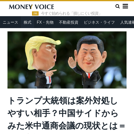
»
»
HOME
株式
トランプ大統領は案外対処しやすい相手？中国
サイドからみた米中通商会議の現状とは＝田代尚機
今すぐ始められる「損しにくい投資」
PR
ニュース
株式
FX・先物
不動産投資
ビジネス・ライフ
人気連
トランプ大統領は案外対処し
やすい相手？中国サイドから
みた米中通商会議の現状とは＝