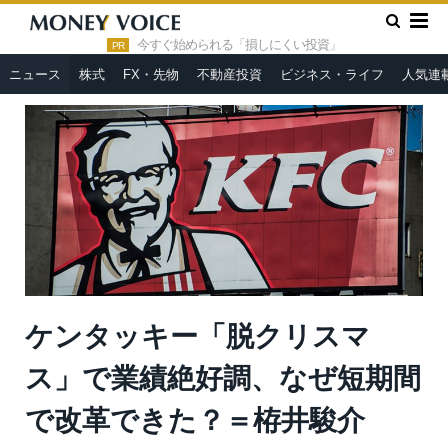
»
»
HOME
ニュース
ケンタッキー「脱クリスマス」で業績絶好
調、なぜ短期間で改革できた？＝栫井駿介
今すぐ始められる「損しにくい投資」
PR
ニュース
株式
FX・先物
不動産投資
ビジネス・ライフ
人気連
ケンタッキー「脱クリスマ
ス」で業績絶好調、なぜ短期間
で改革できた？＝栫井駿介