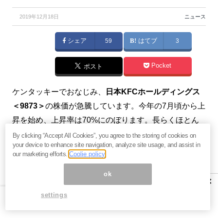
2019年12月18日
ニュース
シェア
59
はてブ
3
Pocket
ポスト
ケンタッキーでおなじみ、
日本KFCホールディングス
＜9873＞
の株価が急騰しています。今年の7月頃から上
昇を始め、上昇率は70%にのぼります。長らくほとん
ど動かなかった状態からの急激な伸びです。一体何が
By clicking “Accept All Cookies”, you agree to the storing of cookies on
your device to enhance site navigation, analyze site usage, and assist in
起きているのでしょうか。（『
バリュー株投資家の見
our marketing efforts.
Coolie policy
方|つばめ投資顧問
』栫井駿介）
ok
×
【関連】メルカリ、70億円赤字で経営危機へ。メルペ
settings
イ・米国進出の大失敗でヤフーに買われるか＝栫井駿