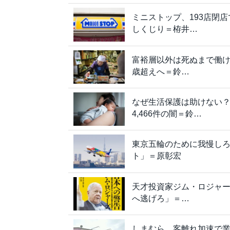
ミニストップ、193店閉
しくじり＝栫井…
富裕層以外は死ぬまで働け
歳超えへ＝鈴…
なぜ生活保護は助けない？
4,466件の闇＝鈴…
東京五輪のために我慢し
ト」＝原彰宏
天才投資家ジム・ロジャ
へ逃げろ」＝…
しまむら、客離れ加速で