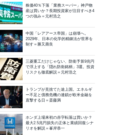
株価40％下落「業務スーパー」神戸物
産は買いか？長期投資家が注目すべき4
つの強み＝元村浩之
中国「レアアース帝国」は崩壊へ。
2029年、日本の化学的精錬法が世界を
制す＝勝又壽良
三菱重工だけじゃない、防衛予算9兆円
で浮上する「隠れ防衛銘柄」3選。投資
リスクも徹底解説＝元村浩之
トランプが見捨てた途上国。エネルギ
ー不足と債務危機の連鎖が欧米金融を
直撃する日＝斎藤満
ホンダ上場来初の赤字転落は買いか？
最大2.5兆円損失の正体と業績回復シナ
リオを解説＝峯岸恭一