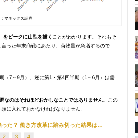
典：マネックス証券
月）をピークに山型を描く
ことがわかります。それもそ
と言った年末商戦にあたり、荷物量が急増するので
（7～9月）、逆に第1・第4四半期（1～6月）は需
低調なのはそれほどおかしなことではありません
。この
を頭に入れておかなければなりません。
った？ 働き方改革に踏み切った結果は…
2
3
4