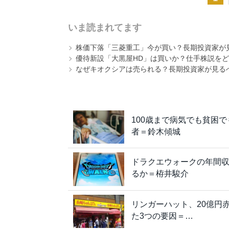
いま読まれてます
株価下落「三菱重工」今が買い？長期投資家が見
優待新設「大黒屋HD」は買いか？仕手株説をど
なぜキオクシアは売られる？長期投資家が見る
100歳まで病気でも貧困
者＝鈴木傾城
ドラクエウォークの年間収
るか＝栫井駿介
リンガーハット、20億円
た3つの要因＝…