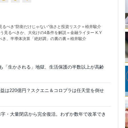
るべき“防衛だけじゃない”強さと投資リスク＝栫井駿介
う見るべきか、大化けの4条件を解説＝金融ライター K.Y
べき、半導体決算「絶好調」の裏の裏＝栫井駿介
でも「生かされる」地獄、生活保護の半数以上が高齢
益は220億円？スクエニ＆コロプラは任天堂を倒せ
赤字・大量閉店から完全復活。わずか数年で改革でき