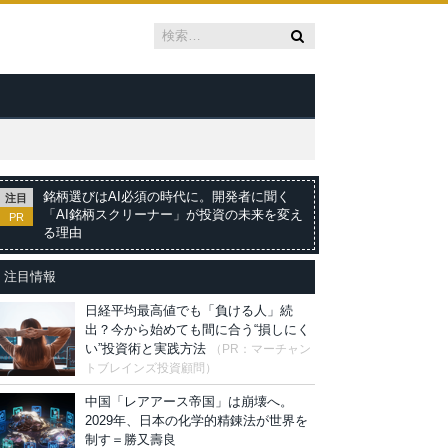
銘柄選びはAI必須の時代に。開発者に聞く
注目
「AI銘柄スクリーナー」が投資の未来を変え
PR
る理由
注目情報
日経平均最高値でも「負ける人」続
出？今から始めても間に合う“損しにく
い”投資術と実践方法
（PR：マーチャン
トブレインズ投資顧問）
中国「レアアース帝国」は崩壊へ。
2029年、日本の化学的精錬法が世界を
制す＝勝又壽良