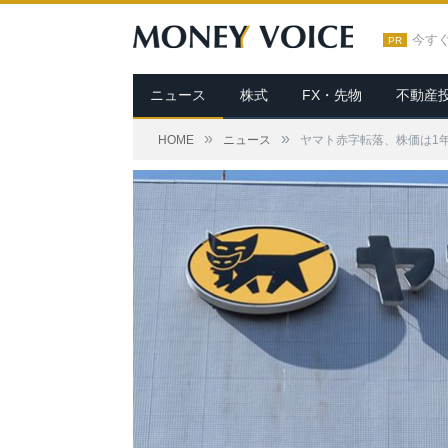
今す
PR
ニュース
株式
FX・先物
不動産
»
»
HOME
ニュース
ヤマト赤字転落、株価は1年