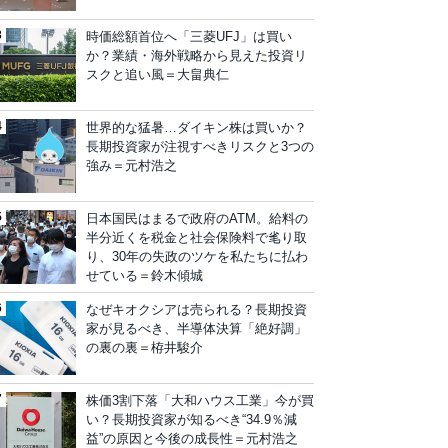
時価総額首位へ「三菱UFJ」は買い
か？業績・海外戦略から見えた投資リ
スクと追い風＝大畠典仁
世界的な猛暑…ダイキン株は買いか？
長期投資家が注視すべきリスクと3つの
強み＝元村浩之
日本国民はまるで政府のATM。給料の
半分近くを税金と社会保険料で毟り取
り、30年の失政のツケを私たちに払わ
せている＝鈴木傾城
なぜキオクシアは売られる？長期投資
家が見るべき、半導体決算「絶好調」
の裏の裏＝栫井駿介
株価3割下落「大和ハウス工業」今が買
い？長期投資家が知るべき“34.9％減
益”の原因と今後の成長性＝元村浩之