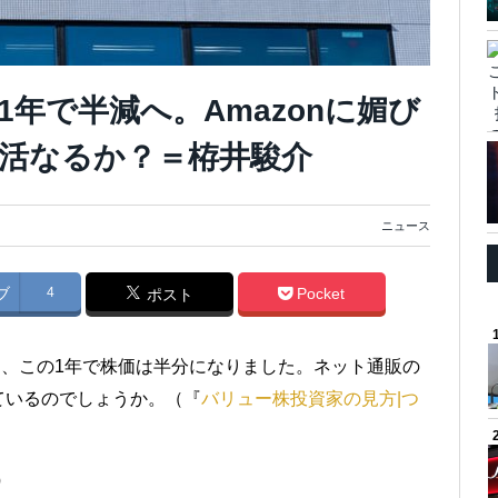
年で半減へ。Amazonに媚び
活なるか？＝栫井駿介
ニュース
ブ
4
Pocket
ポスト
おり、この1年で株価は半分になりました。ネット通販の
ているのでしょうか。（『
バリュー株投資家の見方|つ
）