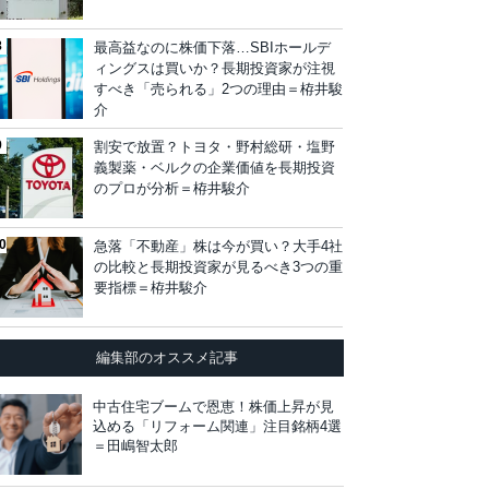
最高益なのに株価下落…SBIホールデ
ィングスは買いか？長期投資家が注視
すべき「売られる」2つの理由＝栫井駿
介
割安で放置？トヨタ・野村総研・塩野
義製薬・ベルクの企業価値を長期投資
のプロが分析＝栫井駿介
急落「不動産」株は今が買い？大手4社
の比較と長期投資家が見るべき3つの重
要指標＝栫井駿介
編集部のオススメ記事
中古住宅ブームで恩恵！株価上昇が見
込める「リフォーム関連」注目銘柄4選
＝田嶋智太郎