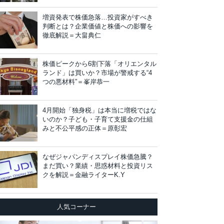
増資発表で株価急落…投資家がすべき
判断とは？企業価値と株価への影響を
徹底解説＝大畠典仁
株価ピークから6割下落「オリエンタル
ランド」は買いか？市場が警戒する“4
つの悪材料”＝峯岸恭一
4月開始「独身税」は本当に増税ではな
いのか？子ども・子育て支援金の仕組
みと不公平感の正体＝原彰宏
なぜジャパンディスプレイ株価急騰？
まだ買い？業績・思惑材料と投資リス
クを解説＝金融ライターK.Y
人気コーナー