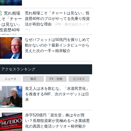
荒れ相場こそ「チャートは見ない」投
資歴40年のプロがやってる先乗り投資
法が有効な理由
（PR：株式会社カイザ
ー）
なぜバフェットは50兆円を握りしめて
動かないのか？最新インタビューから
見えた次の一手＝栫井駿介
アクセスランキング
ニュース
株式
FX・先物
ビジネス
貧乏人は水を飲むな。「水道民営化」
を推進するIMF、次のターゲットは日
本
赤字520億円「資生堂」株は今が買
い？長期投資家が見極めるべき業績悪
化の真因と復活シナリオ＝栫井駿介