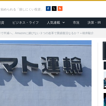
F
X
R
ぐ始められる「損しにくい投資」
a
S
c
S
投資
ビジネス・ライフ
人気連載
市況
決算・IR
e
b
o
で半減へ。Amazonに媚びない３つの改革で業績復活なるか？＝栫井駿介
o
k