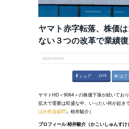
ヤマト赤字転落、株価は1
ない３つの改革で業績復
2019年10月6日
シェア
1078
はて
ヤマトHD＜9064＞の株価下落が続いて
拡大で需要は旺盛な中、いったい何が起き
ばめ投資顧問
』栫井駿介）
プロフィール:栫井駿介（かこいしゅんすけ