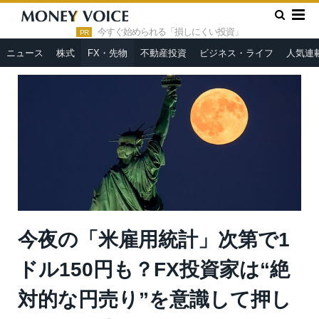
»
»
HOME
FX・先物
今夜の「米雇用統計」次第で1ドル150円
も？FX投資家は️“絶対的な円売り”を意識して押し目狙いが吉＝ゆき
今すぐ始められる「損しにくい投資」
PR
ママ
ニュース
株式
FX・先物
不動産投資
ビジネス・ライフ
人気連
今夜の「米雇用統計」次第で1
ドル150円も？FX投資家は️“絶
対的な円売り”を意識して押し