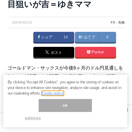
目狙いが吉＝ゆきママ
2023年9月1日
FX・先物
シェア
13
はてブ
0
Pocket
ポスト
ゴールドマン・サックスが今後6ヶ月のドル円見通しを
1ドル＝135円から155円に大幅修正し、大きな話題と
By clicking “Accept All Cookies”, you agree to the storing of cookies on
なりました。ドル買いは一巡感もあるものの、円売り
your device to enhance site navigation, analyze site usage, and assist in
がドル円・クロス円を支えています。今日の雇用統計
our marketing efforts.
Coolie policy
次第でドル買い機運が高まれば、1ドル＝150円の大台
ok
×
も見えてきますので、しっかり注目しておきましょ
settings
う。（ゆきママ）