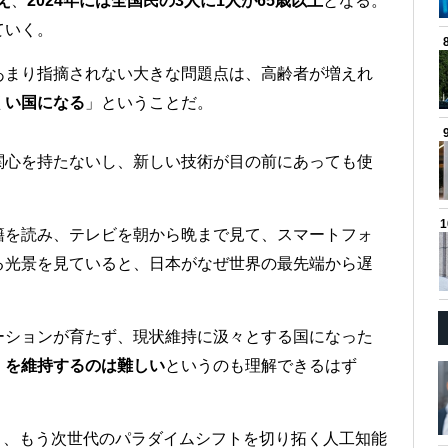
え
、
2024年には全国民の3人に1人が65歳以上
となる。
ていく。
あまり指摘されない大きな問題点は、高齢者が増えれ
くい国になる
」ということだ。
関心を持たないし、新しい技術が目の前にあっても使
籍を読み、テレビを朝から晩まで見て、スマートフォ
る光景を見ていると、日本がなぜ世界の最先端から遅
ーションが育たず、現状維持に汲々とする国になった
」を維持するのは難しい
というのも理解できるはず
り、もう次世代のパラダイムシフトを切り拓く人工知能