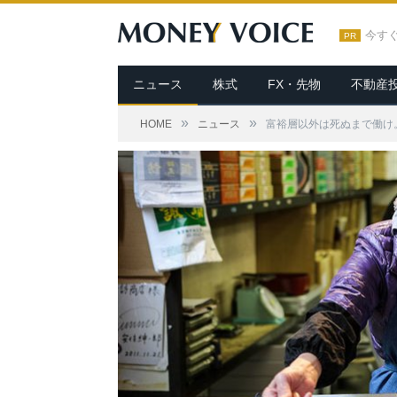
今す
PR
ニュース
株式
FX・先物
不動産
»
»
HOME
ニュース
富裕層以外は死ぬまで働け。