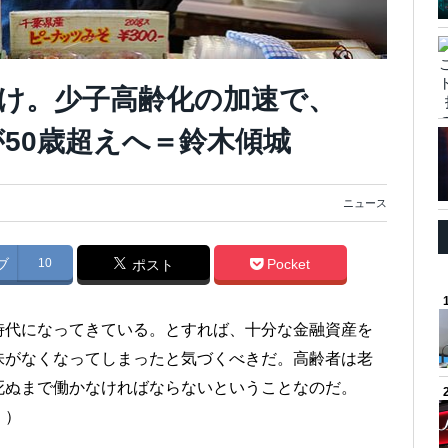
け。少子高齢化の加速で、
が50歳超えへ＝鈴木傾城
ニュース
ブ
10
Pocket
ポスト
時代になってきている。とすれば、十分な金融資産を
味がなくなってしまったと気づくべきだ。高齢者は老
死ぬまで働かなければならないということなのだ。
』）