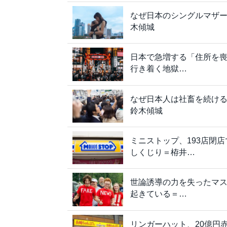
なぜ日本のシングルマザーは
木傾城
日本で急増する「住所を喪
行き着く地獄…
なぜ日本人は社畜を続け
鈴木傾城
ミニストップ、193店閉
しくじり＝栫井…
世論誘導の力を失ったマ
起きている＝…
リンガーハット、20億円