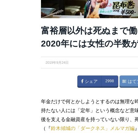
富裕層以外は死ぬまで働
2020年には女性の半数
2019年9月24日
シェア
2998
はて
年金だけで何とかしようとするのは無理な
持たない人には「定年」という概念など意
後を支える金融資産を持っていない限り、
（『
鈴木傾城の「ダークネス」メルマガ編