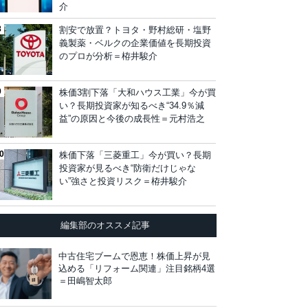
介
割安で放置？トヨタ・野村総研・塩野
義製薬・ベルクの企業価値を長期投資
のプロが分析＝栫井駿介
株価3割下落「大和ハウス工業」今が買
い？長期投資家が知るべき“34.9％減
益”の原因と今後の成長性＝元村浩之
株価下落「三菱重工」今が買い？長期
投資家が見るべき“防衛だけじゃな
い”強さと投資リスク＝栫井駿介
編集部のオススメ記事
中古住宅ブームで恩恵！株価上昇が見
込める「リフォーム関連」注目銘柄4選
＝田嶋智太郎