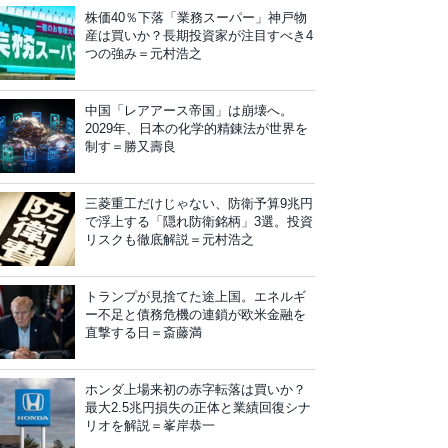
株価40％下落「業務スーパー」神戸物
産は買いか？長期投資家が注目すべき4
つの強み＝元村浩之
中国「レアアース帝国」は崩壊へ。
2029年、日本の化学的精錬法が世界を
制す＝勝又壽良
三菱重工だけじゃない、防衛予算9兆円
で浮上する「隠れ防衛銘柄」3選。投資
リスクも徹底解説＝元村浩之
トランプが見捨てた途上国。エネルギ
ー不足と債務危機の連鎖が欧米金融を
直撃する日＝斎藤満
ホンダ上場来初の赤字転落は買いか？
最大2.5兆円損失の正体と業績回復シナ
リオを解説＝峯岸恭一