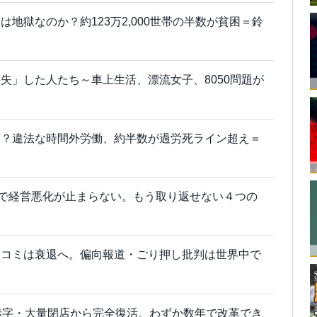
地獄なのか？約123万2,000世帯の半数が貧困＝鈴
失」した人たち～車上生活、漂流女子、8050問題が
る？違法な時間外労働、約半数が過労死ライン超え＝
店で経営悪化が止まらない。もう取り返せない４つの
スコミは衰退へ。偏向報道・ごり押し批判は世界中で
赤字・大量閉店から完全復活。わずか数年で改革でき