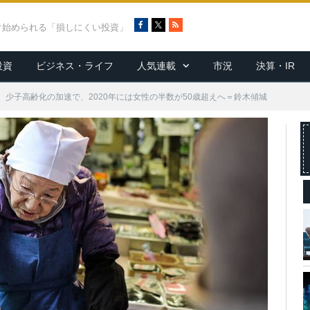
F
X
R
ぐ始められる「損しにくい投資」
a
S
c
S
投資
ビジネス・ライフ
人気連載
市況
決算・IR
e
b
o
少子高齢化の加速で、2020年には女性の半数が50歳超えへ＝鈴木傾城
o
k