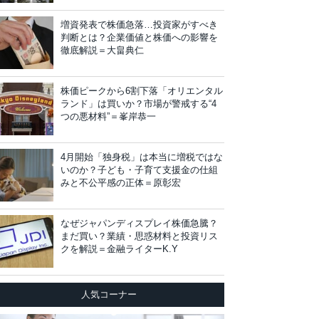
増資発表で株価急落…投資家がすべき
判断とは？企業価値と株価への影響を
徹底解説＝大畠典仁
株価ピークから6割下落「オリエンタル
ランド」は買いか？市場が警戒する“4
つの悪材料”＝峯岸恭一
4月開始「独身税」は本当に増税ではな
いのか？子ども・子育て支援金の仕組
みと不公平感の正体＝原彰宏
なぜジャパンディスプレイ株価急騰？
まだ買い？業績・思惑材料と投資リス
クを解説＝金融ライターK.Y
人気コーナー