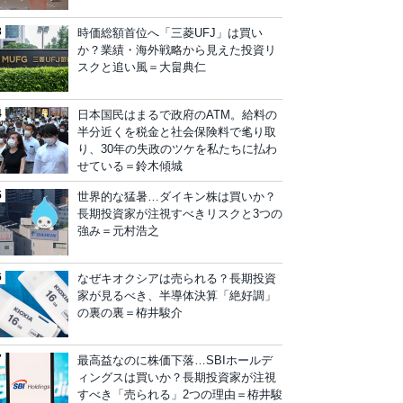
時価総額首位へ「三菱UFJ」は買い
か？業績・海外戦略から見えた投資リ
スクと追い風＝大畠典仁
日本国民はまるで政府のATM。給料の
半分近くを税金と社会保険料で毟り取
り、30年の失政のツケを私たちに払わ
せている＝鈴木傾城
世界的な猛暑…ダイキン株は買いか？
長期投資家が注視すべきリスクと3つの
強み＝元村浩之
なぜキオクシアは売られる？長期投資
家が見るべき、半導体決算「絶好調」
の裏の裏＝栫井駿介
最高益なのに株価下落…SBIホールデ
ィングスは買いか？長期投資家が注視
すべき「売られる」2つの理由＝栫井駿