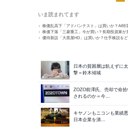
いま読まれてます
株価乱高下「アドバンテスト」は買いか？AI特
株価下落「三菱重工」今が買い？長期投資家が見
優待新設「大黒屋HD」は買いか？仕手株説をど
日本の貧困層は飢えずに太
撃＝鈴木傾城
ZOZO前澤氏、売却で命
されるのか＝今…
キヤノンもニコンも業績悪化
日本企業を潰…