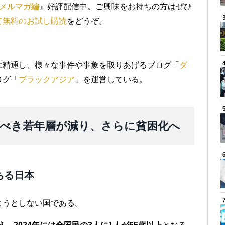
メルマガ編
』好評配信中。ご興味をお持ちの方はぜひ
て無料のお試し購読
をどうぞ。
）
に精通し、様々な事件や事象を取りあげるブログ「
ダ
ログ「
ブラックアジア
」を運営している。
べき若年層が減り、さらに貧困化へ
ちる日本
ようとしない国である。