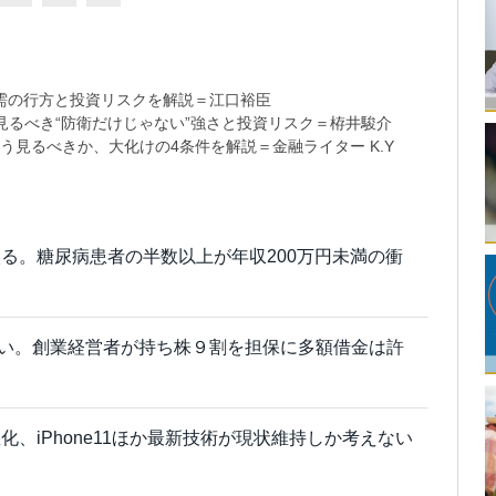
需の行方と投資リスクを解説＝江口裕臣
るべき“防衛だけじゃない”強さと投資リスク＝栫井駿介
う見るべきか、大化けの4条件を解説＝金融ライター K.Y
る。糖尿病患者の半数以上が年収200万円未満の衝
拾い。創業経営者が持ち株９割を担保に多額借金は許
、iPhone11ほか最新技術が現状維持しか考えない