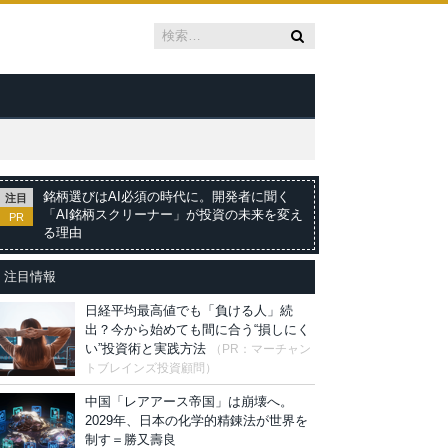
銘柄選びはAI必須の時代に。開発者に聞く
注目
「AI銘柄スクリーナー」が投資の未来を変え
PR
る理由
注目情報
日経平均最高値でも「負ける人」続
出？今から始めても間に合う“損しにく
い”投資術と実践方法
（PR：マーチャン
トブレインズ投資顧問）
中国「レアアース帝国」は崩壊へ。
2029年、日本の化学的精錬法が世界を
制す＝勝又壽良