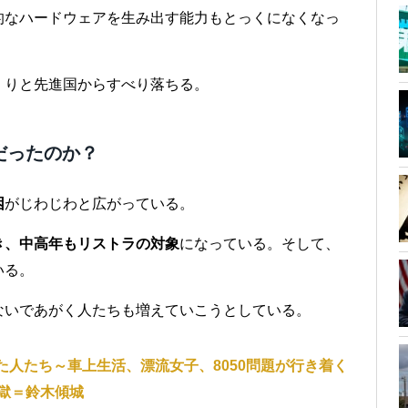
的なハードウェアを生み出す能力もとっくになくなっ
くりと先進国からすべり落ちる。
だったのか？
困
がじわじわと広がっている。
き、中高年もリストラの対象
になっている。そして、
いる。
ないであがく人たちも増えていこうとしている。
人たち～車上生活、漂流女子、8050問題が行き着く
獄＝鈴木傾城