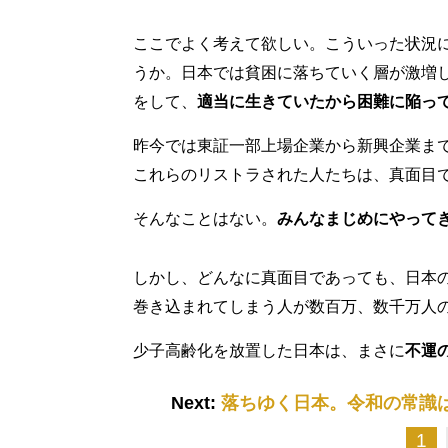
ここでよく考えて欲しい。こういった状況
うか。日本では貧困に落ちていく層が激増
をして、
適当に生きていたから困難に陥っ
昨今では東証一部上場企業から新興企業ま
これらのリストラされた人たちは、真面目
そんなことはない。
みんなまじめにやって
しかし、どんなに真面目であっても、日本
巻き込まれてしまう人が数百万、数千万人
少子高齢化を放置した日本は、まさに
不運
Next:
落ちゆく日本。令和の常識
1