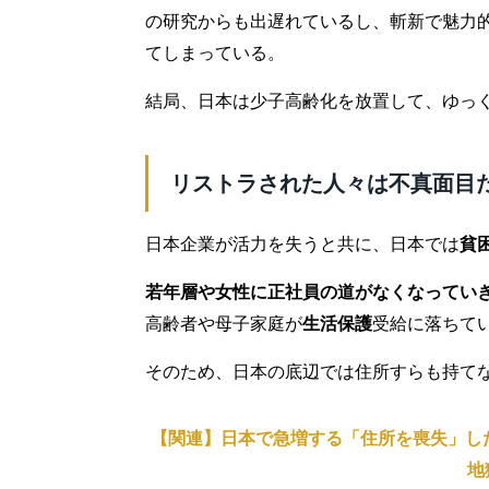
の研究からも出遅れているし、斬新で魅力
てしまっている。
結局、日本は少子高齢化を放置して、ゆっ
リストラされた人々は不真面目
日本企業が活力を失うと共に、日本では
貧
若年層や女性に正社員の道がなくなってい
高齢者や母子家庭が
生活保護
受給に落ちて
そのため、日本の底辺では住所すらも持て
【関連】日本で急増する「住所を喪失」した
地