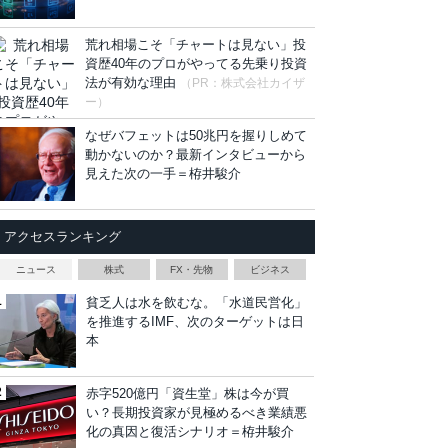
荒れ相場こそ「チャートは見ない」投
資歴40年のプロがやってる先乗り投資
法が有効な理由
（PR：株式会社カイザ
ー）
なぜバフェットは50兆円を握りしめて
動かないのか？最新インタビューから
見えた次の一手＝栫井駿介
アクセスランキング
ニュース
株式
FX・先物
ビジネス
貧乏人は水を飲むな。「水道民営化」
を推進するIMF、次のターゲットは日
本
赤字520億円「資生堂」株は今が買
い？長期投資家が見極めるべき業績悪
化の真因と復活シナリオ＝栫井駿介