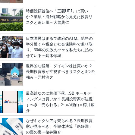
時価総額首位へ「三菱UFJ」は買い
か？業績・海外戦略から見えた投資リ
スクと追い風＝大畠典仁
日本国民はまるで政府のATM。給料の
半分近くを税金と社会保険料で毟り取
り、30年の失政のツケを私たちに払わ
せている＝鈴木傾城
世界的な猛暑…ダイキン株は買いか？
長期投資家が注視すべきリスクと3つの
強み＝元村浩之
最高益なのに株価下落…SBIホールデ
ィングスは買いか？長期投資家が注視
すべき「売られる」2つの理由＝栫井駿
介
なぜキオクシアは売られる？長期投資
家が見るべき、半導体決算「絶好調」
の裏の裏＝栫井駿介