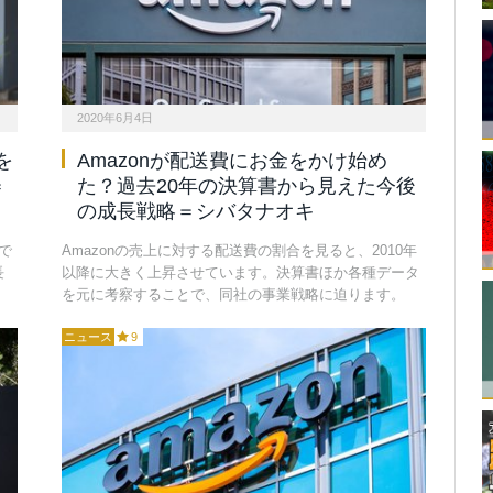
2020年6月4日
を
Amazonが配送費にお金をかけ始め
＝
た？過去20年の決算書から見えた今後
の成長戦略＝シバタナオキ
で
Amazonの売上に対する配送費の割合を見ると、2010年
長
以降に大きく上昇させています。決算書ほか各種データ
を元に考察することで、同社の事業戦略に迫ります。
ニュース
9