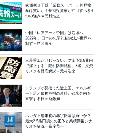
株価40％下落「業務スーパー」神戸物
産は買いか？長期投資家が注目すべき4
つの強み＝元村浩之
中国「レアアース帝国」は崩壊へ。
2029年、日本の化学的精錬法が世界を
制す＝勝又壽良
三菱重工だけじゃない、防衛予算9兆円
で浮上する「隠れ防衛銘柄」3選。投資
リスクも徹底解説＝元村浩之
トランプが見捨てた途上国。エネルギ
ー不足と債務危機の連鎖が欧米金融を
直撃する日＝斎藤満
ホンダ上場来初の赤字転落は買いか？
最大2.5兆円損失の正体と業績回復シナ
リオを解説＝峯岸恭一