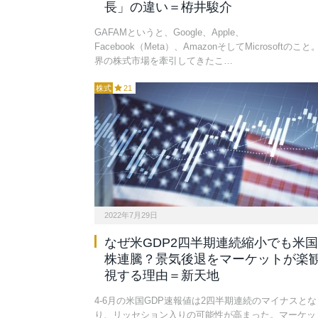
長」の違い＝栫井駿介
GAFAMというと、Google、Apple、
Facebook（Meta）、AmazonそしてMicrosoftのこと
界の株式市場を牽引してきたこ…
株式
21
2022年7月29日
なぜ米GDP2四半期連続縮小でも米国
株連騰？景気後退をマーケットが楽
視する理由＝新天地
4-6月の米国GDP速報値は2四半期連続のマイナスとな
り、リッセション入りの可能性が高まった。マーケッ