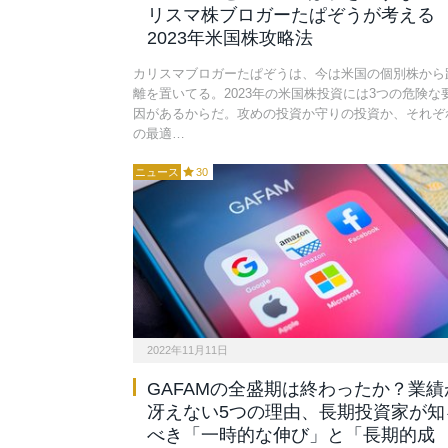
リスマ株ブロガーたぱぞうが考える
2023年米国株攻略法
カリスマブロガーたぱぞうは、今は米国の個別株から
離を置いてる。2023年の米国株投資には3つの危険な
因があるからだ。攻めの投資か守りの投資か、それぞ
の最適…
ニュース
30
2022年11月11日
GAFAMの全盛期は終わったか？業績
冴えない5つの理由、長期投資家が知
べき「一時的な伸び」と「長期的成