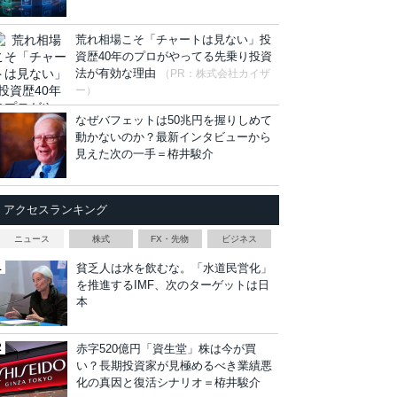
荒れ相場こそ「チャートは見ない」投
資歴40年のプロがやってる先乗り投資
法が有効な理由
（PR：株式会社カイザ
ー）
なぜバフェットは50兆円を握りしめて
動かないのか？最新インタビューから
見えた次の一手＝栫井駿介
アクセスランキング
ニュース
株式
FX・先物
ビジネス
貧乏人は水を飲むな。「水道民営化」
を推進するIMF、次のターゲットは日
本
赤字520億円「資生堂」株は今が買
い？長期投資家が見極めるべき業績悪
化の真因と復活シナリオ＝栫井駿介