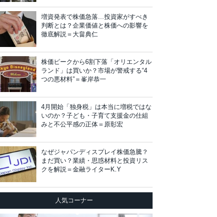
増資発表で株価急落…投資家がすべき
判断とは？企業価値と株価への影響を
徹底解説＝大畠典仁
株価ピークから6割下落「オリエンタル
ランド」は買いか？市場が警戒する“4
つの悪材料”＝峯岸恭一
4月開始「独身税」は本当に増税ではな
いのか？子ども・子育て支援金の仕組
みと不公平感の正体＝原彰宏
なぜジャパンディスプレイ株価急騰？
まだ買い？業績・思惑材料と投資リス
クを解説＝金融ライターK.Y
人気コーナー