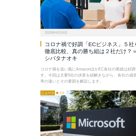
2020年6月16日
コロナ禍で好調「ECビジネス」５社
徹底比較、真の勝ち組は２社だけ？
シバタナオキ
コロナ禍を追い風にAmazonほかEC各社の業績は好調
す。今回は主要5社の決算を紐解きながら、各社の成
率の違いとその要因を解説します。
ニュース
211