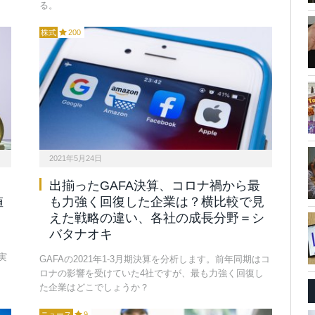
る。
株式
200
2021年5月24日
出揃ったGAFA決算、コロナ禍から最
値
も力強く回復した企業は？横比較で見
えた戦略の違い、各社の成長分野＝シ
バタナオキ
」
実
GAFAの2021年1-3月期決算を分析します。前年同期はコ
ロナの影響を受けていた4社ですが、最も力強く回復し
た企業はどこでしょうか？
ニュース
9