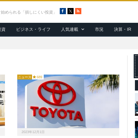
F
X
R
ぐ始められる「損しにくい投資」
a
S
c
S
投資
ビジネス・ライフ
人気連載
市況
決算・IR
e
b
o
o
k
ニュース
689
2023年12月1日