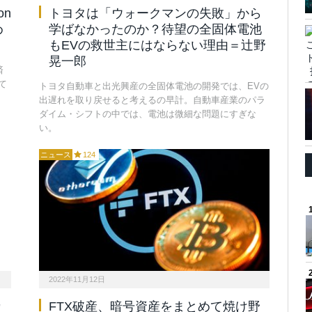
on
トヨタは「ウォークマンの失敗」から
め
学ばなかったのか？待望の全固体電池
もEVの救世主にはならない理由＝辻野
晃一郎
済
て
トヨタ自動車と出光興産の全固体電池の開発では、EVの
出遅れを取り戻せると考えるの早計。自動車産業のパラ
ダイム・シフトの中では、電池は微細な問題にすぎな
い。
ニュース
124
2022年11月12日
カ
FTX破産、暗号資産をまとめて焼け野