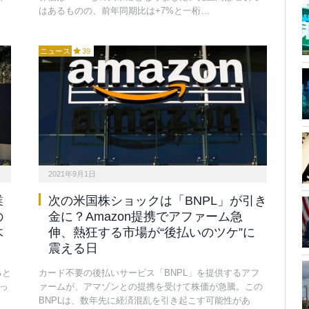
はあるものの、前年同期比は+7%と一桁…
ニュース
39
2021年9月1日
業
次の米国株ショックは「BNPL」が引き
の
金に？Amazon提携でアファーム急
木
伸、熱狂する市場が“後払いのツケ”に
震える日
ると
カード不要の後払いサービス「BNPL」を提供するアフ
狙っ
ァームが、アマゾンとの提携を受けて株価が急騰。この
BNPLは、数年先に経済混乱を引き起こす可能性があ