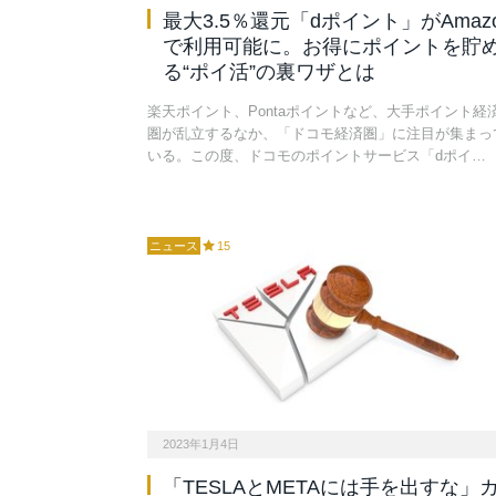
最大3.5％還元「dポイント」がAmaz
で利用可能に。お得にポイントを貯
る“ポイ活”の裏ワザとは
楽天ポイント、Pontaポイントなど、大手ポイント経
圏が乱立するなか、「ドコモ経済圏」に注目が集まっ
いる。この度、ドコモのポイントサービス「dポイ…
ニュース
15
2023年1月4日
「TESLAとMETAには手を出すな」