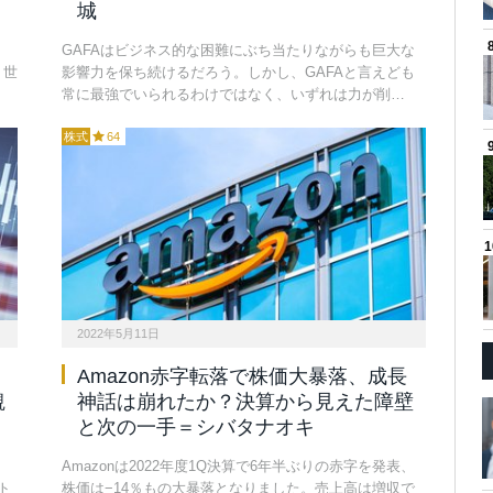
城
GAFAはビジネス的な困難にぶち当たりながらも巨大な
。世
影響力を保ち続けるだろう。しかし、GAFAと言えども
常に最強でいられるわけではなく、いずれは力が削…
株式
64
2022年5月11日
Amazon赤字転落で株価大暴落、成長
観
神話は崩れたか？決算から見えた障壁
と次の一手＝シバタナオキ
Amazonは2022年度1Q決算で6年半ぶりの赤字を発表、
ト
株価は−14％もの大暴落となりました。売上高は増収で