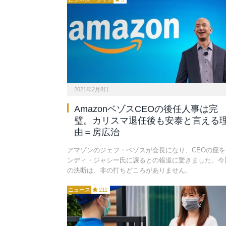
2021年2月8日
AmazonベゾスCEOの後任人事は完
璧。カリスマ退任後も安泰と言える
由＝房広治
アマゾンのジェフ・ベゾスが会長になり、CEOの座を
ンディ・ジャシー氏に譲るとの報道に驚きました。今
の決断は、非の打ちどころがありません。
ニュース
211