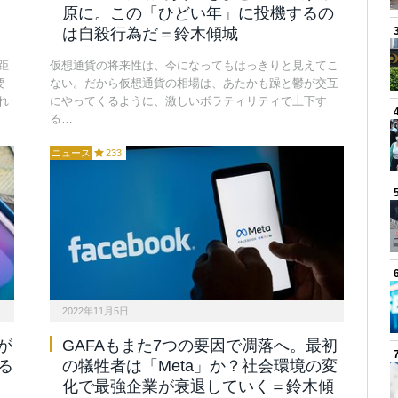
原に。この「ひどい年」に投機するの
は自殺行為だ＝鈴木傾城
距
仮想通貨の将来性は、今になってもはっきりと見えてこ
要
ない。だから仮想通貨の相場は、あたかも躁と鬱が交互
れ
にやってくるように、激しいボラティリティで上下す
る…
ニュース
233
2022年11月5日
が
GAFAもまた7つの要因で凋落へ。最初
る
の犠牲者は「Meta」か？社会環境の変
化で最強企業が衰退していく＝鈴木傾