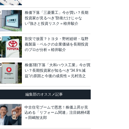
株価下落「三菱重工」今が買い？長期
投資家が見るべき“防衛だけじゃな
い”強さと投資リスク＝栫井駿介
割安で放置？トヨタ・野村総研・塩野
義製薬・ベルクの企業価値を長期投資
のプロが分析＝栫井駿介
株価3割下落「大和ハウス工業」今が買
い？長期投資家が知るべき“34.9％減
益”の原因と今後の成長性＝元村浩之
編集部のオススメ記事
中古住宅ブームで恩恵！株価上昇が見
込める「リフォーム関連」注目銘柄4選
＝田嶋智太郎