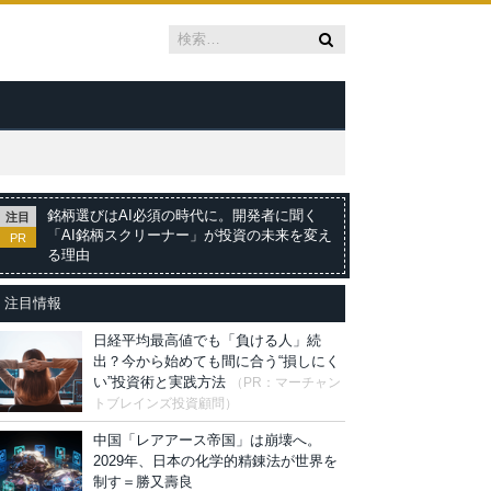
銘柄選びはAI必須の時代に。開発者に聞く
注目
「AI銘柄スクリーナー」が投資の未来を変え
PR
る理由
注目情報
日経平均最高値でも「負ける人」続
出？今から始めても間に合う“損しにく
い”投資術と実践方法
（PR：マーチャン
トブレインズ投資顧問）
中国「レアアース帝国」は崩壊へ。
2029年、日本の化学的精錬法が世界を
制す＝勝又壽良