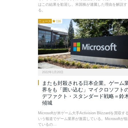
はこの結果を歓迎し、米国株が連騰した理由を解説す
る。
ニュース
116
2022年1月20日
またも封殺される日本企業。ゲーム
界をも「囲い込む」マイクロソフト
デファクト・スタンダード戦略＝鈴
傾城
Microsoftが米ゲーム大手Activision Blizzardを買収す
いう報道でゲーム業界が激震している。Microsoftが
ているの…