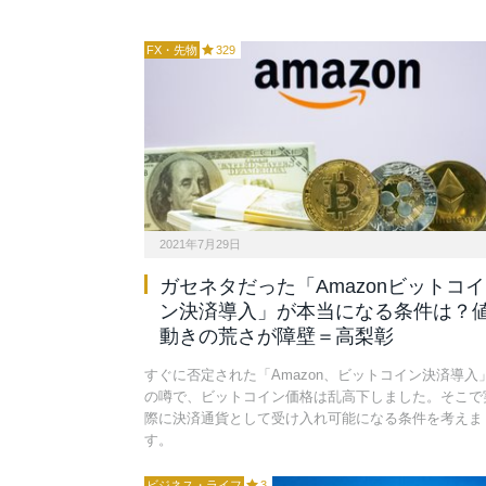
FX・先物
329
2021年7月29日
ガセネタだった「Amazonビットコイ
ン決済導入」が本当になる条件は？
動きの荒さが障壁＝高梨彰
すぐに否定された「Amazon、ビットコイン決済導入
の噂で、ビットコイン価格は乱高下しました。そこで
際に決済通貨として受け入れ可能になる条件を考えま
す。
ビジネス・ライフ
3