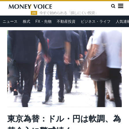
»
»
HOME
市況ヘッドライン
東京為替：ドル・円は軟調、為替
介入に警戒続く
今すぐ始められる「損しにくい投資」
PR
ニュース
株式
FX・先物
不動産投資
ビジネス・ライフ
人気連
東京為替：ドル・円は軟調、為