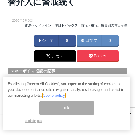
替介入に警戒続く
2026年5月8日
市況ヘッドライン
、
注目トピックス 市況・概況
、
編集部の注目記事
シェア
0
はてブ
0
Pocket
ポスト
マネーボイス 必読の記事
急騰後に急落「パワーエックス」株は買いか？蓄電池銘柄の
By clicking “Accept All Cookies”, you agree to the storing of cookies on
将来性とリスク
your device to enhance site navigation, analyze site usage, and assist in
過去最高益「サンリオ」は買いか？決算で見えた“強い事
our marketing efforts.
Coolie policy
業”と“脆い統治”の同居
ok
村田製作所なぜ株価3.8倍急騰？AIデータセンター需要の期待
×
度と投資戦略
settings
「蓄電所」設置ブームで恩恵！株価上昇が見込める日本企業4
社