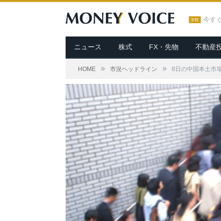
今す
PR
ニュース
株式
FX・先物
不動産
»
»
HOME
市況ヘッドライン
8日の中国本土市