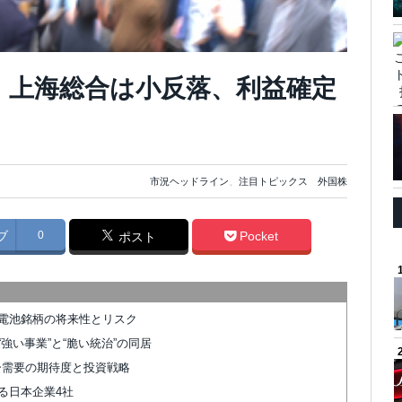
：上海総合は小反落、利益確定
市況ヘッドライン
、
注目トピックス 外国株
ブ
0
Pocket
ポスト
電池銘柄の将来性とリスク
強い事業”と“脆い統治”の同居
ター需要の期待度と投資戦略
る日本企業4社