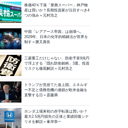
株価40％下落「業務スーパー」神戸物
産は買いか？長期投資家が注目すべき4
つの強み＝元村浩之
中国「レアアース帝国」は崩壊へ。
2029年、日本の化学的精錬法が世界を
制す＝勝又壽良
三菱重工だけじゃない、防衛予算9兆円
で浮上する「隠れ防衛銘柄」3選。投資
リスクも徹底解説＝元村浩之
トランプが見捨てた途上国。エネルギ
ー不足と債務危機の連鎖が欧米金融を
直撃する日＝斎藤満
ホンダ上場来初の赤字転落は買いか？
最大2.5兆円損失の正体と業績回復シナ
リオを解説＝峯岸恭一