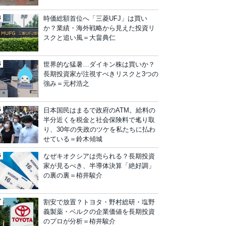
時価総額首位へ「三菱UFJ」は買い
か？業績・海外戦略から見えた投資リ
スクと追い風＝大畠典仁
世界的な猛暑…ダイキン株は買いか？
長期投資家が注視すべきリスクと3つの
強み＝元村浩之
日本国民はまるで政府のATM。給料の
半分近くを税金と社会保険料で毟り取
り、30年の失政のツケを私たちに払わ
せている＝鈴木傾城
なぜキオクシアは売られる？長期投資
家が見るべき、半導体決算「絶好調」
の裏の裏＝栫井駿介
割安で放置？トヨタ・野村総研・塩野
義製薬・ベルクの企業価値を長期投資
のプロが分析＝栫井駿介