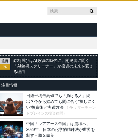
銘柄選びはAI必須の時代に。開発者に聞く
注目
「AI銘柄スクリーナー」が投資の未来を変え
PR
る理由
注目情報
日経平均最高値でも「負ける人」続
出？今から始めても間に合う“損しにく
い”投資術と実践方法
（PR：マーチャン
トブレインズ投資顧問）
中国「レアアース帝国」は崩壊へ。
2029年、日本の化学的精錬法が世界を
制す＝勝又壽良