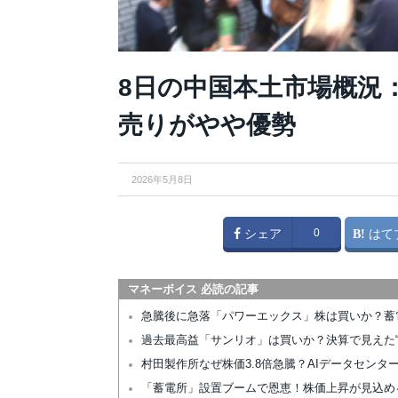
8日の中国本土市場概況
売りがやや優勢
2026年5月8日
シェア
0
はて
マネーボイス 必読の記事
急騰後に急落「パワーエックス」株は買いか？蓄
過去最高益「サンリオ」は買いか？決算で見えた“
村田製作所なぜ株価3.8倍急騰？AIデータセン
「蓄電所」設置ブームで恩恵！株価上昇が見込め