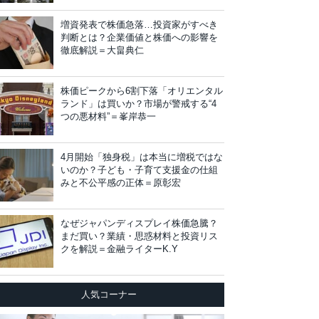
増資発表で株価急落…投資家がすべき
判断とは？企業価値と株価への影響を
徹底解説＝大畠典仁
株価ピークから6割下落「オリエンタル
ランド」は買いか？市場が警戒する“4
つの悪材料”＝峯岸恭一
4月開始「独身税」は本当に増税ではな
いのか？子ども・子育て支援金の仕組
みと不公平感の正体＝原彰宏
なぜジャパンディスプレイ株価急騰？
まだ買い？業績・思惑材料と投資リス
クを解説＝金融ライターK.Y
人気コーナー