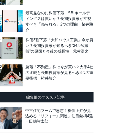
最高益なのに株価下落…SBIホールデ
ィングスは買いか？長期投資家が注視
すべき「売られる」2つの理由＝栫井駿
介
株価3割下落「大和ハウス工業」今が買
い？長期投資家が知るべき“34.9％減
益”の原因と今後の成長性＝元村浩之
急落「不動産」株は今が買い？大手4社
の比較と長期投資家が見るべき3つの重
要指標＝栫井駿介
編集部のオススメ記事
中古住宅ブームで恩恵！株価上昇が見
込める「リフォーム関連」注目銘柄4選
＝田嶋智太郎