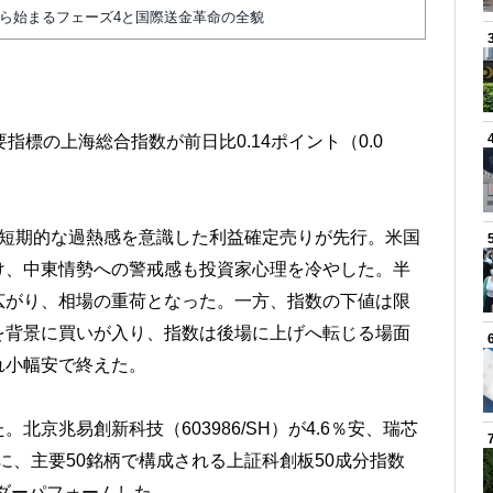
から始まるフェーズ4と国際送金革命の全貌
指標の上海総合指数が前日比0.14ポイント（0.0
、短期的な過熱感を意識した利益確定売りが先行。米国
け、中東情勢への警戒感も投資家心理を冷やした。半
広がり、相場の重荷となった。一方、指数の下値は限
を背景に買いが入り、指数は後場に上げへ転じる場面
れ小幅安で終えた。
京兆易創新科技（603986/SH）が4.6％安、瑞芯
ほかに、主要50銘柄で構成される上証科創板50成分指数
アンダーパフォームした。