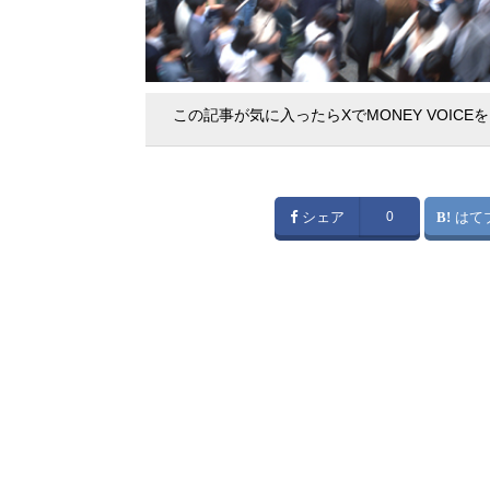
この記事が気に入ったらXでMONEY VOICE
シェア
0
はて