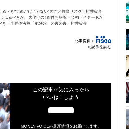
るべき“防衛だけじゃない”強さと投資リスク＝栫井駿介
う見るべきか、大化けの4条件を解説＝金融ライター K.Y
べき、半導体決算「絶好調」の裏の裏＝栫井駿介
記事提供：
元記事を読む
この記事が気に入ったら
いいね！しよう
MONEY VOICEの最新情報をお届けします。