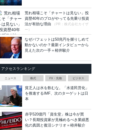
荒れ相場こそ「チャートは見ない」投
資歴40年のプロがやってる先乗り投資
法が有効な理由
（PR：株式会社カイザ
ー）
なぜバフェットは50兆円を握りしめて
動かないのか？最新インタビューから
見えた次の一手＝栫井駿介
アクセスランキング
ニュース
株式
FX・先物
ビジネス
貧乏人は水を飲むな。「水道民営化」
を推進するIMF、次のターゲットは日
本
赤字520億円「資生堂」株は今が買
い？長期投資家が見極めるべき業績悪
化の真因と復活シナリオ＝栫井駿介