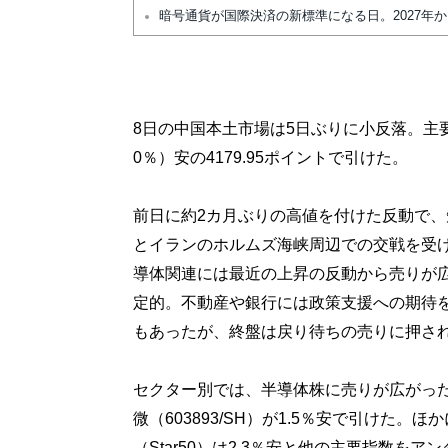
暗号通貨が国際決済の新標準になる日。2027年
8日の中国本土市場は5日ぶりに小反落。主要
0％）安の4179.95ポイントで引けた。
前日に約2カ月ぶりの高値を付けた反動で
とイランのホルムズ海峡周辺での交戦を受
導体関連には最近の上昇の反動から売りが
定的。不動産や銀行には政策支援への期待
もあったが、終盤は戻り待ちの売りに押さ
セクター別では、半導体株に売りが広がった。北
微（603893/SH）が1.5％安で引けた。
（Star50）は2.3％安と他の主要指数を