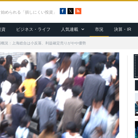
F
X
R
ぐ始められる「損しにくい投資」
a
S
c
S
投資
ビジネス・ライフ
人気連載
市況
決算・IR
e
b
o
場概況：上海総合は小反落、利益確定売りがやや優勢
o
k