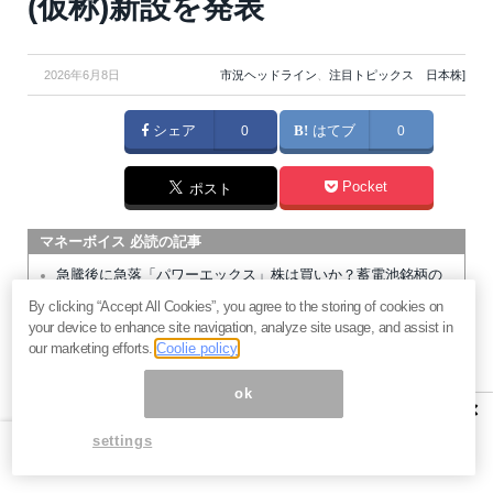
(仮称)新設を発表
2026年6月8日
市況ヘッドライン
、
注目トピックス 日本株]
シェア
0
はてブ
0
Pocket
ポスト
マネーボイス 必読の記事
急騰後に急落「パワーエックス」株は買いか？蓄電池銘柄の
将来性とリスク
By clicking “Accept All Cookies”, you agree to the storing of cookies on
your device to enhance site navigation, analyze site usage, and assist in
過去最高益「サンリオ」は買いか？決算で見えた“強い事
our marketing efforts.
Coolie policy
業”と“脆い統治”の同居
村田製作所なぜ株価3.8倍急騰？AIデータセンター需要の期待
ok
×
度と投資戦略
「蓄電所」設置ブームで恩恵！株価上昇が見込める日本企業4
settings
社
暗号通貨が国際決済の新標準になる日。2027年から始まるフ