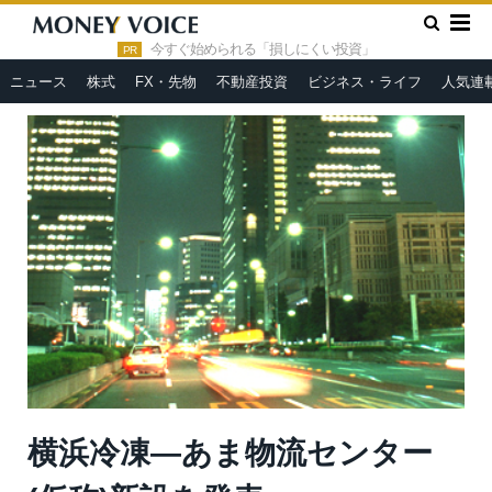
»
»
HOME
市況ヘッドライン
横浜冷凍—あま物流センター(仮
称)新設を発表
今すぐ始められる「損しにくい投資」
PR
ニュース
株式
FX・先物
不動産投資
ビジネス・ライフ
人気連
横浜冷凍—あま物流センター