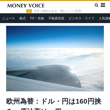
»
»
HOME
市況ヘッドライン
欧州為替：ドル・円は160円挟
み、原油高は一服
今すぐ始められる「損しにくい投資」
PR
ニュース
株式
FX・先物
不動産投資
ビジネス・ライフ
人気連
欧州為替：ドル・円は160円挟