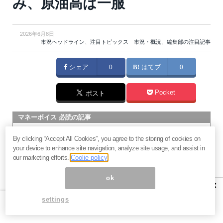
み、原油高は一服
2026年6月8日
市況ヘッドライン
、
注目トピックス 市況・概況
、
編集部の注目記事
シェア
0
はてブ
0
Pocket
ポスト
マネーボイス 必読の記事
急騰後に急落「パワーエックス」株は買いか？蓄電池銘柄の
By clicking “Accept All Cookies”, you agree to the storing of cookies on
将来性とリスク
your device to enhance site navigation, analyze site usage, and assist in
過去最高益「サンリオ」は買いか？決算で見えた“強い事
our marketing efforts.
Coolie policy
業”と“脆い統治”の同居
ok
村田製作所なぜ株価3.8倍急騰？AIデータセンター需要の期待
×
度と投資戦略
settings
「蓄電所」設置ブームで恩恵！株価上昇が見込める日本企業4
社