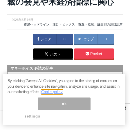
裁の会見や米経済指標に関心
2026年6月16日
市況ヘッドライン
、
注目トピックス 市況・概況
、
編集部の注目記事
シェア
0
はてブ
0
Pocket
ポスト
マネーボイス 必読の記事
急騰後に急落「パワーエックス」株は買いか？蓄電池銘柄の
By clicking “Accept All Cookies”, you agree to the storing of cookies on
将来性とリスク
your device to enhance site navigation, analyze site usage, and assist in
過去最高益「サンリオ」は買いか？決算で見えた“強い事
our marketing efforts.
Coolie policy
業”と“脆い統治”の同居
ok
村田製作所なぜ株価3.8倍急騰？AIデータセンター需要の期待
×
度と投資戦略
settings
「蓄電所」設置ブームで恩恵！株価上昇が見込める日本企業4
社