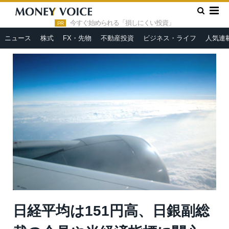
»
»
HOME
市況ヘッドライン
日経平均は151円高、日銀副総裁
の会見や米経済指標に関心
今すぐ始められる「損しにくい投資」
PR
ニュース
株式
FX・先物
不動産投資
ビジネス・ライフ
人気連
日経平均は151円高、日銀副総