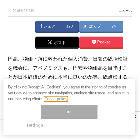
2016年9月1日
ニュース
シェア
120
はてブ
24
Pocket
ポスト
円高、物価下落に救われた個人消費。日銀の総括検証
を機会に、アベノミクスも、円安や物価高を目指すこ
とが日本経済のために本当に良いのか等、総点検する
必要があります。（『
マンさんの経済あらかると
』斎
By clicking “Accept All Cookies”, you agree to the storing of cookies on
your device to enhance site navigation, analyze site usage, and assist in
藤満）
our marketing efforts.
Coolie policy
プロフィール：斎藤満（さいとうみつる）
ok
×
1951年、東京生まれ。グローバル・エコノミスト。一
settings
橋大学卒業後、三和銀行に入行。資金為替部時代にニ
ューヨークへ赴任、シニアエコノミストとしてワシン