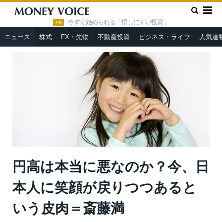
»
»
HOME
ニュース
円高は本当に悪なのか？今、日本人に笑顔
が戻りつつあるという皮肉＝斎藤満
今すぐ始められる「損しにくい投資」
PR
ニュース
株式
FX・先物
不動産投資
ビジネス・ライフ
人気連
円高は本当に悪なのか？今、日
本人に笑顔が戻りつつあると
いう皮肉＝斎藤満