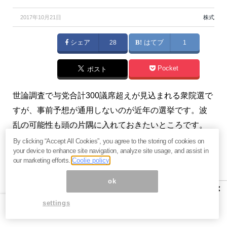
2017年10月21日
株式
シェア
28
はてブ
1
Pocket
ポスト
世論調査で与党合計300議席超えが見込まれる衆院選で
すが、事前予想が通用しないのが近年の選挙です。波
乱の可能性も頭の片隅に入れておきたいところです。
（『
日本株投資家「坂本彰」公式メールマガジン
』坂
By clicking “Accept All Cookies”, you agree to the storing of cookies on
your device to enhance site navigation, analyze site usage, and assist in
本彰）
our marketing efforts.
Coolie policy
プロフィール：坂本彰（さかもと あきら）
ok
×
株式会社リーブル代表取締役。サラリーマン時代に始
settings
めた株式投資から多くの失敗と経験を積み、株で勝つ
ための独自ルールを作り上げる。2009年10月に130万