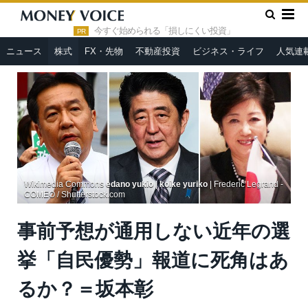
»
»
HOME
株式
事前予想が通用しない近年の選挙「自民優勢」
報道に死角はあるか？＝坂本彰
今すぐ始められる「損しにくい投資」
PR
ニュース
株式
FX・先物
不動産投資
ビジネス・ライフ
人気連
Wikimedia Commons
edano yukio
|
koike yuriko
| Frederic Legrand -
COMEO / Shutterstock.com
事前予想が通用しない近年の選
挙「自民優勢」報道に死角はあ
るか？＝坂本彰