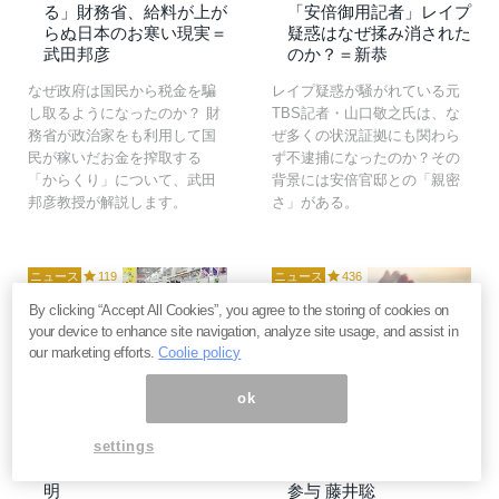
る」財務省、給料が上が
「安倍御用記者」レイプ
らぬ日本のお寒い現実＝
疑惑はなぜ揉み消された
武田邦彦
のか？＝新恭
なぜ政府は国民から税金を騙
レイプ疑惑が騒がれている元
し取るようになったのか？ 財
TBS記者・山口敬之氏は、な
務省が政治家をも利用して国
ぜ多くの状況証拠にも関わら
民が稼いだお金を搾取する
ず不逮捕になったのか？その
「からくり」について、武田
背景には安倍官邸との「親密
邦彦教授が解説します。
さ」がある。
ニュース
119
ニュース
436
By clicking “Accept All Cookies”, you agree to the storing of cookies on
your device to enhance site navigation, analyze site usage, and assist in
our marketing efforts.
Coolie policy
2017年2月9日
2017年2月7日
ok
ＮＨＫニュースが報じな
日本をダメにする、「保
settings
い「2016年 実質賃金増
護主義」を忌み嫌うパブ
加」のカラクリ＝三橋貴
ロフの犬たち＝内閣官房
明
参与 藤井聡