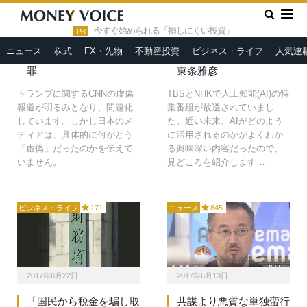
2017年7月9日
2017年7月2日
»
HOME
NHK
今すぐ始められる「損しにくい投資」
日本メディアが報じない
人工知能(AI)革命前夜。
PR
「米CNNの捏造体質」
私たちが間もなく目にす
ニュース
株式
FX・先物
不動産投資
ビジネス・ライフ
人気連
元祖フェイクニュースの
る「天国と地獄」とは＝
罪
東条雅彦
トランプに関するCNNの虚偽
TBSとNHKで人工知能(AI)の特
報道が明るみとなり、問題化
集番組が放送されていまし
しています。しかし日本のメ
た。近い未来、AIがどのよう
ディアは、具体的に何がどう
に活用されるのかがよくわか
「虚偽」だったのかを伝えて
る興味深い内容だったので、
いません。
見どころを紹介します…
ビジネス・ライフ
171
ニュース
845
2017年6月22日
2017年6月13日
「国民から税金を騙し取
共謀より悪質な単独蛮行