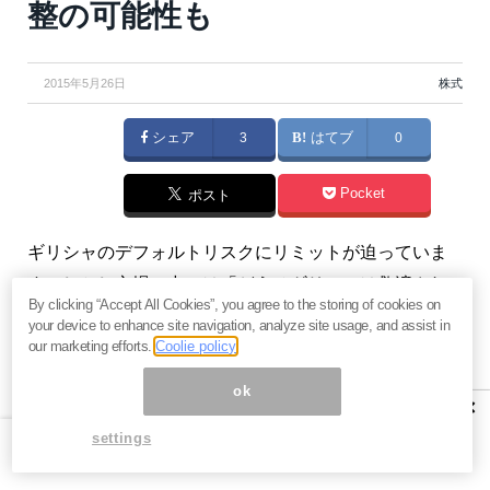
整の可能性も
2015年5月26日
株式
シェア
3
はてブ
0
Pocket
ポスト
ギリシャのデフォルトリスクにリミットが迫っていま
す。しかし市場の中には「どうせギリシャは救済され
By clicking “Accept All Cookies”, you agree to the storing of cookies on
る」という根拠のない安心ムードもあるようです。そ
your device to enhance site navigation, analyze site usage, and assist in
んな中、藤井まり子さんは「ギリシャのデフォルトは
our marketing efforts.
Coolie policy
ゼロではない」と主張しています。
ok
×
settings
デフォルト回避は織り込み済みと