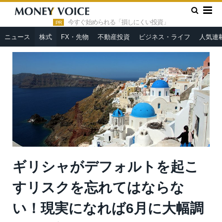
»
»
HOME
株式
ギリシャがデフォルトを起こすリスクを忘れて
はならない！現実になれば6月に大幅調整の可能性も
今すぐ始められる「損しにくい投資」
PR
ニュース
株式
FX・先物
不動産投資
ビジネス・ライフ
人気連
ギリシャがデフォルトを起こ
すリスクを忘れてはならな
い！現実になれば6月に大幅調