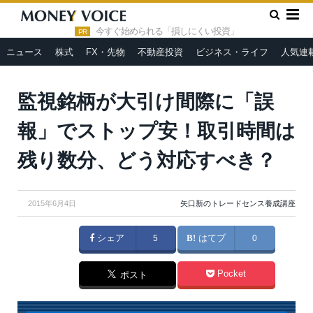
»
»
»
HOME
人気連載
矢口新のトレードセンス養成講座
監
視銘柄が大引け間際に「誤報」でストップ安！取引時間は残り数
今すぐ始められる「損しにくい投資」
PR
分、どう対応すべき？
ニュース
株式
FX・先物
不動産投資
ビジネス・ライフ
人気連
監視銘柄が大引け間際に「誤
報」でストップ安！取引時間は
残り数分、どう対応すべき？
2015年6月4日
矢口新のトレードセンス養成講座
シェア
5
はてブ
0
Pocket
ポスト