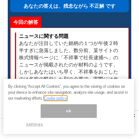
あなたの答えは、残念ながら 不正解 です
今回の解答
ニュースに関する問題
あなたが注目していた銘柄の１つが午後２時
半すぎに急落しました。数分前、某サイトの
株式情報ページに「不祥事で社長逮捕へ」の
ニュースが掲載されたのが材料のようです。
しかしあなたはいち早く、不祥事をおこした
のは名称の酷似した別の企業で、実際には当
該銘柄と何ら関係がないことを突き止めま
By clicking “Accept All Cookies”, you agree to the storing of cookies on
your device to enhance site navigation, analyze site usage, and assist in
す。株価はストップ安に張り付きました。取
our marketing efforts.
Coolie policy
引時間は残り数分、この状況にどう対応する
べきでしょうか？
ok
×
settings
正解は・・・