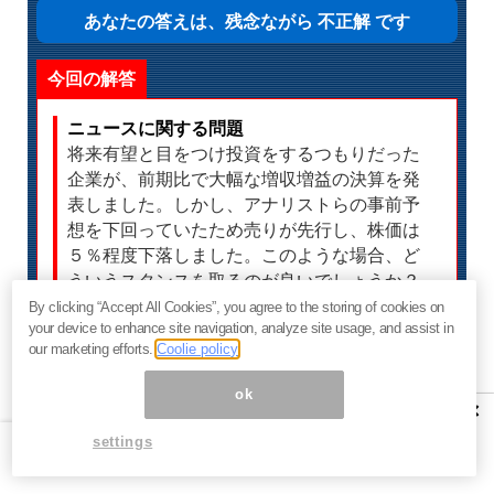
あなたの答えは、残念ながら 不正解 です
今回の解答
ニュースに関する問題
将来有望と目をつけ投資をするつもりだった
企業が、前期比で大幅な増収増益の決算を発
表しました。しかし、アナリストらの事前予
想を下回っていたため売りが先行し、株価は
５％程度下落しました。このような場合、ど
ういうスタンスを取るのが良いでしょうか？
By clicking “Accept All Cookies”, you agree to the storing of cookies on
your device to enhance site navigation, analyze site usage, and assist in
our marketing efforts.
Coolie policy
正解は・・・
（２）押し目なのか、下げトレンド
ok
×
に入ったのか、いまの時点で見極め
settings
るのは難しいので、しばらく様子を
見つつ株価が上昇しはじめてから買