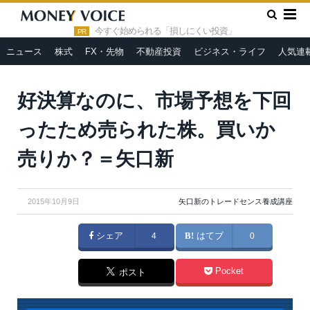
»
»
»
HOME
人気連載
矢口新のトレードセンス養成講座
好
決算なのに、市場予想を下回ったため売られた株。買いか売りか？
今すぐ始められる「損しにくい投資」
PR
＝矢口新
ニュース
株式
FX・先物
不動産投資
ビジネス・ライフ
人気連
好決算なのに、市場予想を下回
ったため売られた株。買いか
売りか？＝矢口新
2015年10月9日
矢口新のトレードセンス養成講座
シェア
4
はてブ
0
Pocket
ポスト