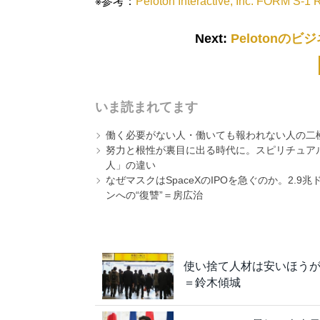
※参考：
Peloton Interactive, Inc. FORM 
Next:
Pelotonの
いま読まれてます
働く必要がない人・働いても報われない人の二
努力と根性が裏目に出る時代に。スピリチュアル
人」の違い
なぜマスクはSpaceXのIPOを急ぐのか。2.
ンへの“復讐”＝房広治
使い捨て人材は安いほう
＝鈴木傾城