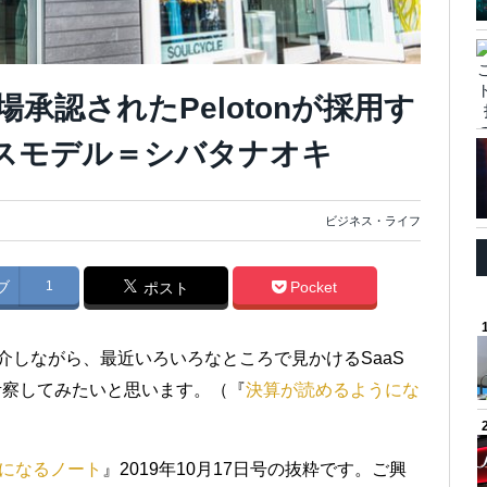
承認されたPelotonが採用す
スモデル＝シバタナオキ
ビジネス・ライフ
ブ
1
Pocket
ポスト
紹介しながら、最近いろいろなところで見かけるSaaS
いて考察してみたいと思います。（『
決算が読めるようにな
になるノート
』2019年10月17日号の抜粋です。ご興