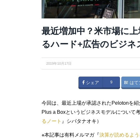
最近増加中？米市場に上場
るハード+広告のビジネ
2019年10月17日
シェア
9
はて
今回は、最近上場が承認されたPelotonを
Plus a Boxというビジネスモデルにつ
るノート
』シバタナオキ）
※本記事は有料メルマガ『
決算が読めるよう