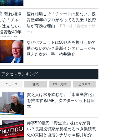
荒れ相場こそ「チャートは見ない」投
資歴40年のプロがやってる先乗り投資
法が有効な理由
（PR：株式会社カイザ
ー）
なぜバフェットは50兆円を握りしめて
動かないのか？最新インタビューから
見えた次の一手＝栫井駿介
アクセスランキング
ニュース
株式
FX・先物
ビジネス
貧乏人は水を飲むな。「水道民営化」
を推進するIMF、次のターゲットは日
本
赤字520億円「資生堂」株は今が買
い？長期投資家が見極めるべき業績悪
化の真因と復活シナリオ＝栫井駿介