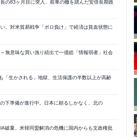
長の83ヶ月目に突入、前車の轍を踏んだ安倍長期政
ない。対米貿易戦争「ボロ負け」で経済は貧血状態に
人～無意味な買い漁り続出で一億総「情報弱者」社会
でも「生かされる」地獄、生活保護の半数以上が高齢
回への下準備が進行中。日本に頼るしかなく、北の
MIA破棄、米韓同盟解消の危機に国内からも文政権批