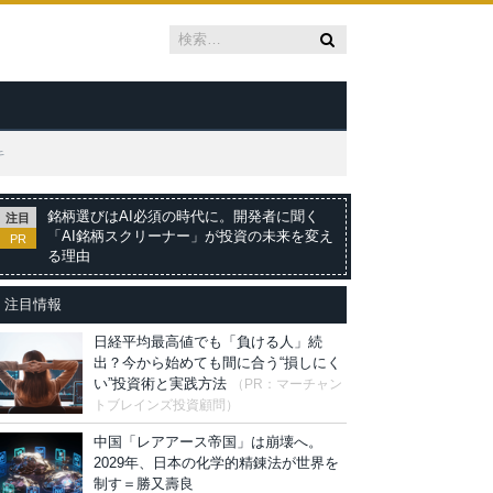
キ
銘柄選びはAI必須の時代に。開発者に聞く
注目
「AI銘柄スクリーナー」が投資の未来を変え
PR
る理由
注目情報
日経平均最高値でも「負ける人」続
出？今から始めても間に合う“損しにく
い”投資術と実践方法
（PR：マーチャン
トブレインズ投資顧問）
中国「レアアース帝国」は崩壊へ。
2029年、日本の化学的精錬法が世界を
制す＝勝又壽良