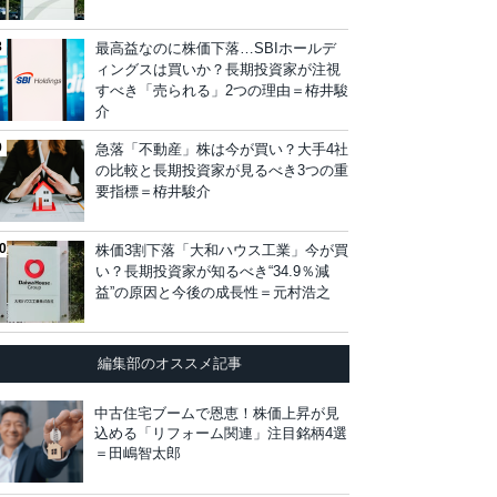
最高益なのに株価下落…SBIホールデ
ィングスは買いか？長期投資家が注視
すべき「売られる」2つの理由＝栫井駿
介
急落「不動産」株は今が買い？大手4社
の比較と長期投資家が見るべき3つの重
要指標＝栫井駿介
株価3割下落「大和ハウス工業」今が買
い？長期投資家が知るべき“34.9％減
益”の原因と今後の成長性＝元村浩之
編集部のオススメ記事
中古住宅ブームで恩恵！株価上昇が見
込める「リフォーム関連」注目銘柄4選
＝田嶋智太郎