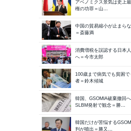
アベノミクス景気は史上最
権の功罪＝山…
中国の貿易縮小が止まら
＝斎藤満
消費増税を誤認する日本
へ＝今市太郎
100歳まで病気でも貧困
者＝鈴木傾城
韓国、GSOMIA破棄撤
SLBM発射で観念＝勝…
韓国だけが苦悩するGSO
判が噴出＝勝又…