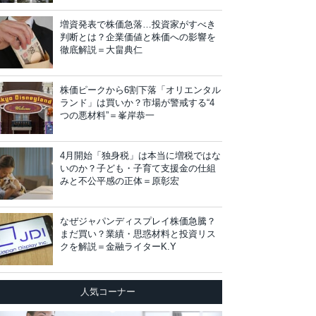
増資発表で株価急落…投資家がすべき
判断とは？企業価値と株価への影響を
徹底解説＝大畠典仁
株価ピークから6割下落「オリエンタル
ランド」は買いか？市場が警戒する“4
つの悪材料”＝峯岸恭一
4月開始「独身税」は本当に増税ではな
いのか？子ども・子育て支援金の仕組
みと不公平感の正体＝原彰宏
なぜジャパンディスプレイ株価急騰？
まだ買い？業績・思惑材料と投資リス
クを解説＝金融ライターK.Y
人気コーナー