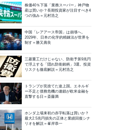
株価40％下落「業務スーパー」神戸物
産は買いか？長期投資家が注目すべき4
つの強み＝元村浩之
中国「レアアース帝国」は崩壊へ。
2029年、日本の化学的精錬法が世界を
制す＝勝又壽良
三菱重工だけじゃない、防衛予算9兆円
で浮上する「隠れ防衛銘柄」3選。投資
リスクも徹底解説＝元村浩之
トランプが見捨てた途上国。エネルギ
ー不足と債務危機の連鎖が欧米金融を
直撃する日＝斎藤満
ホンダ上場来初の赤字転落は買いか？
最大2.5兆円損失の正体と業績回復シナ
リオを解説＝峯岸恭一