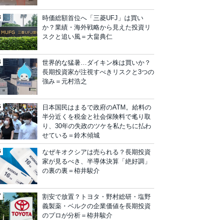
時価総額首位へ「三菱UFJ」は買い
か？業績・海外戦略から見えた投資リ
スクと追い風＝大畠典仁
世界的な猛暑…ダイキン株は買いか？
長期投資家が注視すべきリスクと3つの
強み＝元村浩之
日本国民はまるで政府のATM。給料の
半分近くを税金と社会保険料で毟り取
り、30年の失政のツケを私たちに払わ
せている＝鈴木傾城
なぜキオクシアは売られる？長期投資
家が見るべき、半導体決算「絶好調」
の裏の裏＝栫井駿介
割安で放置？トヨタ・野村総研・塩野
義製薬・ベルクの企業価値を長期投資
のプロが分析＝栫井駿介