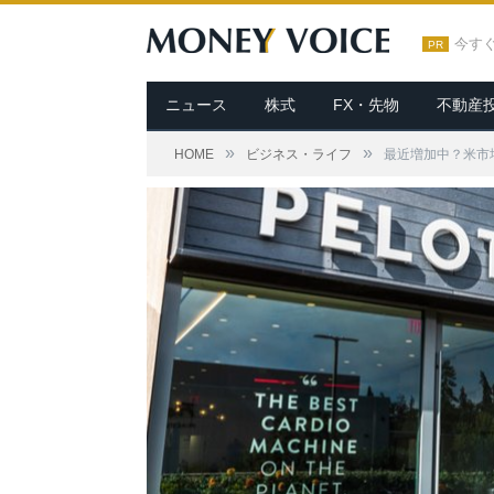
今す
PR
ニュース
株式
FX・先物
不動産
»
»
HOME
ビジネス・ライフ
最近増加中？米市場