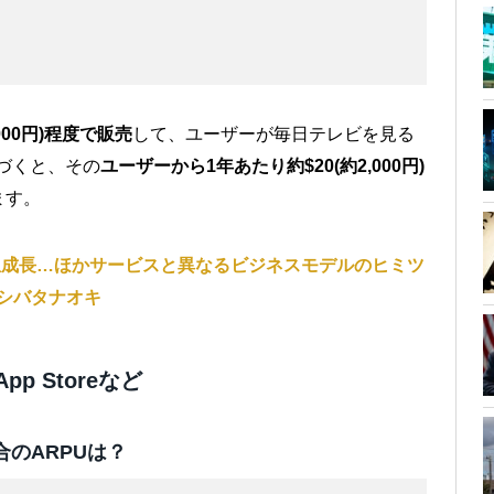
000円)程度で販売
して、ユーザーが毎日テレビを見る
慣づくと、その
ユーザーから1年あたり約$20(約2,000円)
ます。
急成長…ほかサービスと異なるビジネスモデルのヒミツ
シバタナオキ
, App Storeなど
合のARPUは？