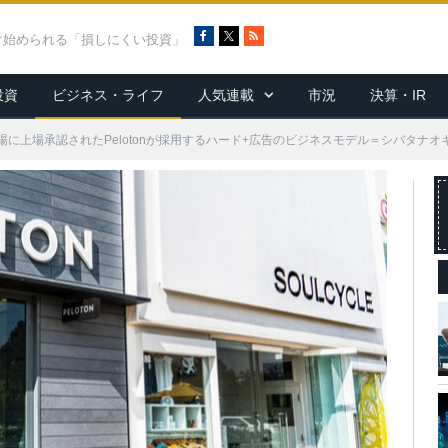
F
X
R
ぐ始められる「損しにくい投資」
a
S
c
S
投資
ビジネス・ライフ
人気連載
市況
決算・IR
e
b
o
に上場承認されたPelotonが採用するハード+広告のビジネスモデル＝シバタナオ
o
k