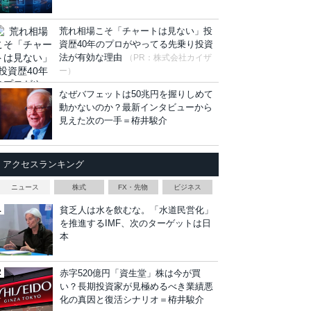
荒れ相場こそ「チャートは見ない」投
資歴40年のプロがやってる先乗り投資
法が有効な理由
（PR：株式会社カイザ
ー）
なぜバフェットは50兆円を握りしめて
動かないのか？最新インタビューから
見えた次の一手＝栫井駿介
アクセスランキング
ニュース
株式
FX・先物
ビジネス
貧乏人は水を飲むな。「水道民営化」
を推進するIMF、次のターゲットは日
本
赤字520億円「資生堂」株は今が買
い？長期投資家が見極めるべき業績悪
化の真因と復活シナリオ＝栫井駿介