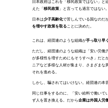
日本政府はこれを「移民政策ではない」と
えた「
移民政策
」と言っても過言ではない
日本は
少子高齢化
で苦しんでいる国なのだ
を増やす政策を取る
ことに決めた。
これは、経団連のような組織が
手っ取り早
ただし、経団連のような組織は「安い労働
が多様性を増すためにもそうすべき」だと
ニアなど多様な人材が集まり、さまざまな
それを進める。
しかし、騙されてはいけない。経団連の本
同じ仕事をするのに、「安い給料で働いて
ず人を置き換える。だから
企業は外国人労