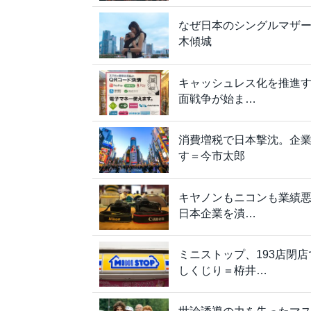
なぜ日本のシングルマザーは
木傾城
キャッシュレス化を推進
面戦争が始ま…
消費増税で日本撃沈。企
す＝今市太郎
キヤノンもニコンも業績悪化
日本企業を潰…
ミニストップ、193店閉
しくじり＝栫井…