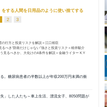
」をする人間を日用品のように使い捨てする
2
3
需の行方と投資リスクを解説＝江口裕臣
るべき“防衛だけじゃない”強さと投資リスク＝栫井駿介
う見るべきか、大化けの4条件を解説＝金融ライター K.Y
る。糖尿病患者の半数以上が年収200万円未満の衝
失」した人たち～車上生活、漂流女子、8050問題が