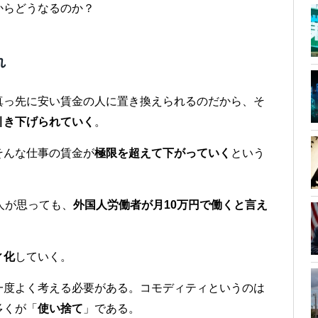
からどうなるのか？
れ
真っ先に安い賃金の人に置き換えられるのだから、そ
引き下げられていく
。
そんな仕事の賃金が
極限を超えて下がっていく
という
人が思っても、
外国人労働者が月10万円で働くと言え
ィ化
していく。
一度よく考える必要がある。コモディティというのは
多くが「
使い捨て
」である。