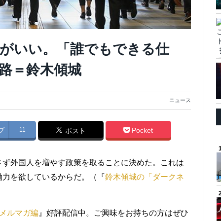
がいい。「誰でもできる仕
路＝鈴木傾城
ニュース
ブ
11
Pocket
ポスト
さず外国人を増やす政策を取ることに決めた。これは
働力を欲しているからだ。（『
鈴木傾城の「ダークネ
メルマガ編
』好評配信中。ご興味をお持ちの方はぜひ