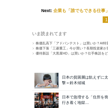
Next:
企業も「誰でもできる仕事
1
いま読まれてます
株価乱高下「アドバンテスト」は買いか？AI特
株価下落「三菱重工」今が買い？長期投資家が見
優待新設「大黒屋HD」は買いか？仕手株説をど
日本の貧困層は飢えずに太
撃＝鈴木傾城
日本で急増する「住所を喪
行き着く地獄…