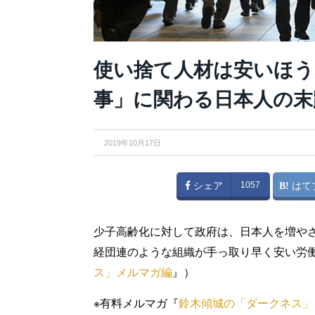
使い捨て人材は安いほう
事」に関わる日本人の末
2019年10月17日
シェア
1057
はて
少子高齢化に対して政府は、日本人を増や
経団連のような組織が手っ取り早く安い労
ス」メルマガ編
』）
※有料メルマガ『
鈴木傾城の「ダークネス」