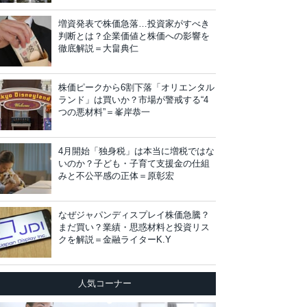
増資発表で株価急落…投資家がすべき
判断とは？企業価値と株価への影響を
徹底解説＝大畠典仁
株価ピークから6割下落「オリエンタル
ランド」は買いか？市場が警戒する“4
つの悪材料”＝峯岸恭一
4月開始「独身税」は本当に増税ではな
いのか？子ども・子育て支援金の仕組
みと不公平感の正体＝原彰宏
なぜジャパンディスプレイ株価急騰？
まだ買い？業績・思惑材料と投資リス
クを解説＝金融ライターK.Y
人気コーナー