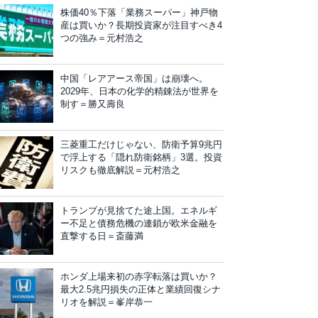
株価40％下落「業務スーパー」神戸物
産は買いか？長期投資家が注目すべき4
つの強み＝元村浩之
中国「レアアース帝国」は崩壊へ。
2029年、日本の化学的精錬法が世界を
制す＝勝又壽良
三菱重工だけじゃない、防衛予算9兆円
で浮上する「隠れ防衛銘柄」3選。投資
リスクも徹底解説＝元村浩之
トランプが見捨てた途上国。エネルギ
ー不足と債務危機の連鎖が欧米金融を
直撃する日＝斎藤満
ホンダ上場来初の赤字転落は買いか？
最大2.5兆円損失の正体と業績回復シナ
リオを解説＝峯岸恭一