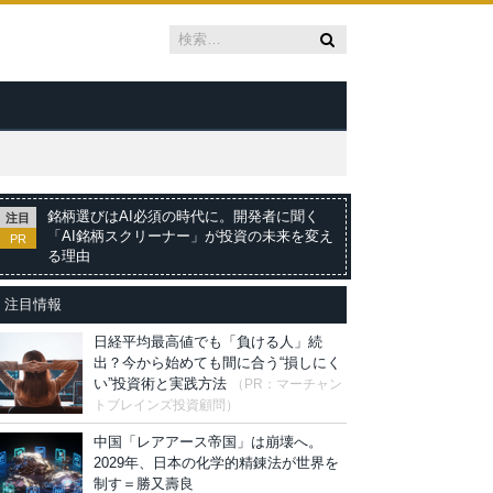
銘柄選びはAI必須の時代に。開発者に聞く
注目
「AI銘柄スクリーナー」が投資の未来を変え
PR
る理由
注目情報
日経平均最高値でも「負ける人」続
出？今から始めても間に合う“損しにく
い”投資術と実践方法
（PR：マーチャン
トブレインズ投資顧問）
中国「レアアース帝国」は崩壊へ。
2029年、日本の化学的精錬法が世界を
制す＝勝又壽良