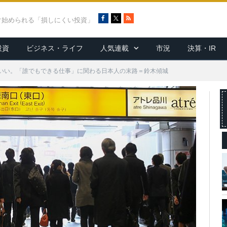
F
X
R
ぐ始められる「損しにくい投資」
a
S
c
S
投資
ビジネス・ライフ
人気連載
市況
決算・IR
e
b
o
いい。「誰でもできる仕事」に関わる日本人の末路＝鈴木傾城
o
k