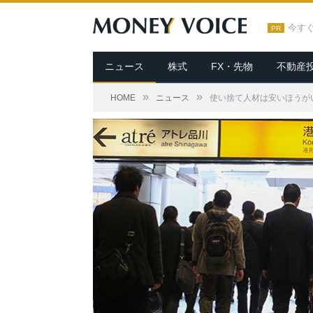
今す
PR
ニュース
株式
FX・先物
不動産
»
»
HOME
ニュース
使い捨て人材は安いほうが