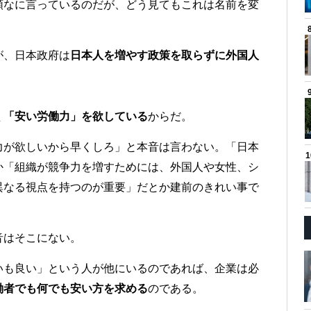
頑なに言っているのだが、どう見てもこれは名前を変
。
が、日本政府は
日本人を増やす政策を取らずに外国人
く「安い労働力」を欲している
からだ。
力が欲しいから早くしろ」と本音は言わない。「日本
か「組織が競争力を増すためには、外国人や女性、シ
異なる視点を持つのが重要」だとか建前のきれい事で
音はそこにない。
いも良い」という人が他にいるのであれば、企業は必
働者でも何でも安い方を求める
のである。