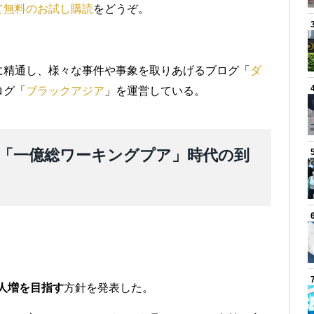
て無料のお試し購読
をどうぞ。
）
に精通し、様々な事件や事象を取りあげるブログ「
ダ
ログ「
ブラックアジア
」を運営している。
「一億総ワーキングプア」時代の到
万人増を目指す
方針を発表した。