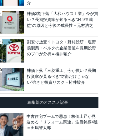
介
株価3割下落「大和ハウス工業」今が買
い？長期投資家が知るべき“34.9％減
益”の原因と今後の成長性＝元村浩之
割安で放置？トヨタ・野村総研・塩野
義製薬・ベルクの企業価値を長期投資
のプロが分析＝栫井駿介
株価下落「三菱重工」今が買い？長期
投資家が見るべき“防衛だけじゃな
い”強さと投資リスク＝栫井駿介
編集部のオススメ記事
中古住宅ブームで恩恵！株価上昇が見
込める「リフォーム関連」注目銘柄4選
＝田嶋智太郎