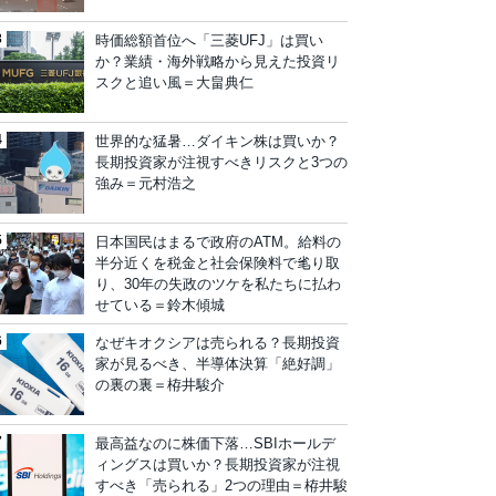
時価総額首位へ「三菱UFJ」は買い
か？業績・海外戦略から見えた投資リ
スクと追い風＝大畠典仁
世界的な猛暑…ダイキン株は買いか？
長期投資家が注視すべきリスクと3つの
強み＝元村浩之
日本国民はまるで政府のATM。給料の
半分近くを税金と社会保険料で毟り取
り、30年の失政のツケを私たちに払わ
せている＝鈴木傾城
なぜキオクシアは売られる？長期投資
家が見るべき、半導体決算「絶好調」
の裏の裏＝栫井駿介
最高益なのに株価下落…SBIホールデ
ィングスは買いか？長期投資家が注視
すべき「売られる」2つの理由＝栫井駿