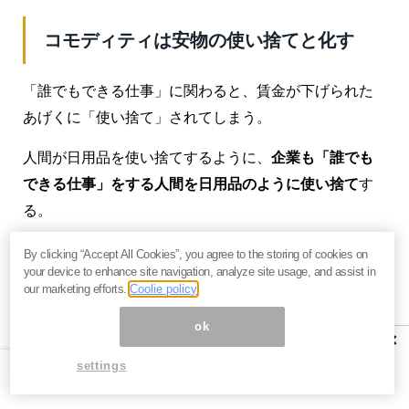
コモディティは安物の使い捨てと化す
「誰でもできる仕事」に関わると、賃金が下げられた
あげくに「使い捨て」されてしまう。
人間が日用品を使い捨てするように、
企業も「誰でも
できる仕事」をする人間を日用品のように使い捨て
す
る。
他の人で代替可能な仕事をしている人はコモディティ
By clicking “Accept All Cookies”, you agree to the storing of cookies on
your device to enhance site navigation, analyze site usage, and assist in
化する。
our marketing efforts.
Coolie policy
人間をコモディティ（日用品）と同列にするのは、よ
ok
×
くよく考えれば冷徹な発想だが、企業は人間を「人
settings
材」と言って材料のように扱っているのだから、明ら
かに冷徹な発想で人間を扱っている。