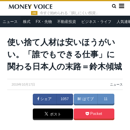
»
»
HOME
ニュース
使い捨て人材は安いほうがいい。「誰でも
できる仕事」に関わる日本人の末路＝鈴木傾城
今すぐ始められる「損しにくい投資」
PR
ニュース
株式
FX・先物
不動産投資
ビジネス・ライフ
人気連
使い捨て人材は安いほうがい
い。「誰でもできる仕事」に
関わる日本人の末路＝鈴木傾城
2019年10月17日
ニュース
シェア
1057
はてブ
11
Pocket
ポスト